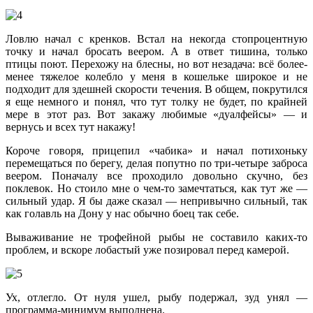
Ловлю начал с кренков. Встал на некогда стопроцентную
точку и начал бросать веером. А в ответ тишина, только
птицы поют. Перехожу на блесны, но вот незадача: всё более-
менее тяжелое колебло у меня в кошельке широкое и не
подходит для здешней скорости течения. В общем, покрутился
я еще немного и понял, что тут толку не будет, по крайней
мере в этот раз. Вот закажу любимые «дуалфейсы» — и
вернусь и всех тут накажу!
Короче говоря, прицепил «чабика» и начал потихоньку
перемещаться по берегу, делая попутно по три-четыре заброса
веером. Поначалу все проходило довольно скучно, без
поклевок. Но стоило мне о чем-то замечтаться, как тут же —
сильный удар. Я бы даже сказал — непривычно сильный, так
как голавль на Дону у нас обычно боец так себе.
Вываживание не трофейной рыбы не составило каких-то
проблем, и вскоре лобастый уже позировал перед камерой.
Ух, отлегло. От нуля ушел, рыбу подержал, зуд унял —
программа-минимум выполнена.