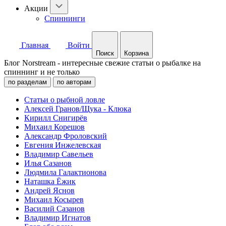
Акции
Спиннинги
Главная
Войти
Поиск
Корзина
Блог Norstream - интересные свежие статьи о рыбалке на
спиннинг и не только
по разделам
по авторам
Статьи о рыбной ловле
Алексей Гранов/Щука - Клюка
Кирилл Снигирёв
Михаил Корешов
Александр Фроловский
Евгения Инжелевская
Владимир Савельев
Илья Сазанов
Людмила Галактионова
Наташка Ёжик
Андрей Яснов
Михаил Косырев
Василий Сазанов
Владимир Игнатов