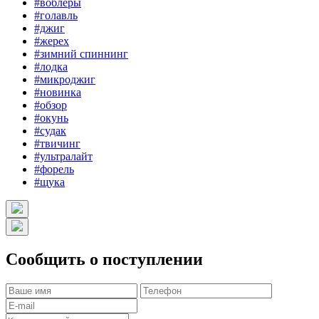
#воблеры
#голавль
#джиг
#жерех
#зимний спиннинг
#лодка
#микроджиг
#новинка
#обзор
#окунь
#судак
#твичинг
#ультралайт
#форель
#щука
Сообщить о поступлении