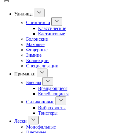
Удилища
Спиннинги
Классические
Кастинговые
Болонские
Маховые
Фидерные
Зимние
Коллекции
Специализации
Приманки
Блесны
Вращающиеся
Колеблющиеся
Силиконовые
Виброхвосты
Твистеры
Лески
Монофильные
Плетеные