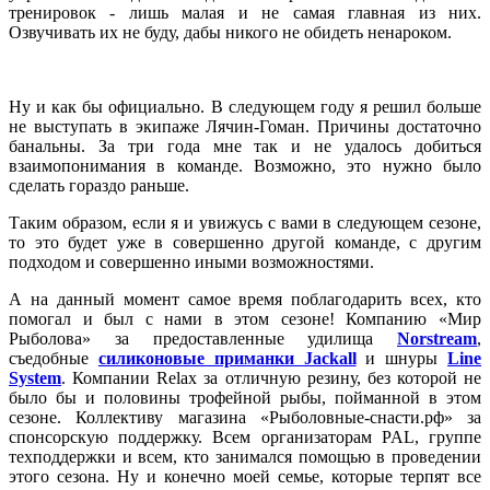
тренировок - лишь малая и не самая главная из них.
Озвучивать их не буду, дабы никого не обидеть ненароком.
Ну и как бы официально. В следующем году я решил больше
не выступать в экипаже Лячин-Гоман. Причины достаточно
банальны. За три года мне так и не удалось добиться
взаимопонимания в команде. Возможно, это нужно было
сделать гораздо раньше.
Таким образом, если я и увижусь с вами в следующем сезоне,
то это будет уже в совершенно другой команде, с другим
подходом и совершенно иными возможностями.
А на данный момент самое время поблагодарить всех, кто
помогал и был с нами в этом сезоне! Компанию «Мир
Рыболова» за предоставленные удилища
Norstream
,
съедобные
силиконовые приманки Jackall
и шнуры
Line
System
. Компании Relax за отличную резину, без которой не
было бы и половины трофейной рыбы, пойманной в этом
сезоне. Коллективу магазина «Рыболовные-снасти.рф» за
спонсорскую поддержку. Всем организаторам PAL, группе
техподдержки и всем, кто занимался помощью в проведении
этого сезона. Ну и конечно моей семье, которые терпят все