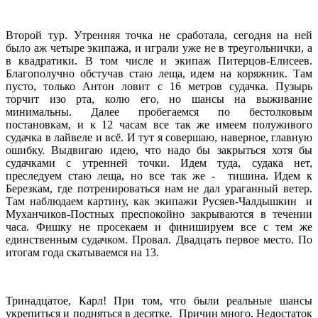
Второй тур. Утренняя точка не сработала, сегодня на ней
было аж четыре экипажа, и играли уже не в треугольнички, а
в квадратики. В том числе и экипаж Питерцов-Елисеев.
Благополучно обстучав стаю леща, идем на коряжник. Там
пусто, только Антон ловит с 16 метров судачка. Пузырь
торчит изо рта, колю его, но шансы на выживание
минимальны. Далее пробегаемся по бестолковым
постановкам, и к 12 часам все так же имеем полуживого
судачка в лайвеле и всё. И тут я совершаю, наверное, главную
ошибку. Выдвигаю идею, что надо бы закрыться хотя бы
судачками с утренней точки. Идем туда, судака нет,
преследуем стаю леща, но все так же - тишина. Идем к
Березкам, где потренироваться нам не дал ураганный ветер.
Там наблюдаем картину, как экипажи Русяев-Чалдышкин и
Муханчиков-Постных преспокойно закрываются в течении
часа. Фишку не просекаем и финишируем все с тем же
единственным судачком. Провал. Двадцать первое место. По
итогам года скатываемся на 13.
Тринадцатое, Карл! При том, что были реальные шансы
укрепиться и подняться в десятке. Причин много. Недостаток