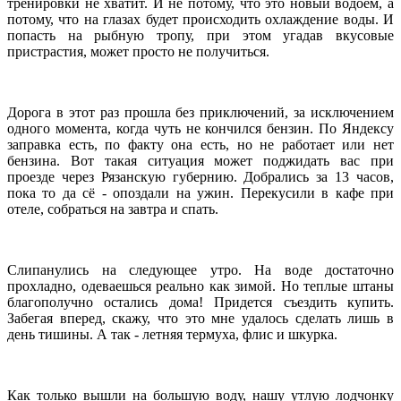
тренировки не хватит. И не потому, что это новый водоем, а
потому, что на глазах будет происходить охлаждение воды. И
попасть на рыбную тропу, при этом угадав вкусовые
пристрастия, может просто не получиться.
Дорога в этот раз прошла без приключений, за исключением
одного момента, когда чуть не кончился бензин. По Яндексу
заправка есть, по факту она есть, но не работает или нет
бензина. Вот такая ситуация может поджидать вас при
проезде через Рязанскую губернию. Добрались за 13 часов,
пока то да сё - опоздали на ужин. Перекусили в кафе при
отеле, собраться на завтра и спать.
Слипанулись на следующее утро. На воде достаточно
прохладно, одеваешься реально как зимой. Но теплые штаны
благополучно остались дома! Придется съездить купить.
Забегая вперед, скажу, что это мне удалось сделать лишь в
день тишины. А так - летняя термуха, флис и шкурка.
Как только вышли на большую воду, нашу утлую лодчонку