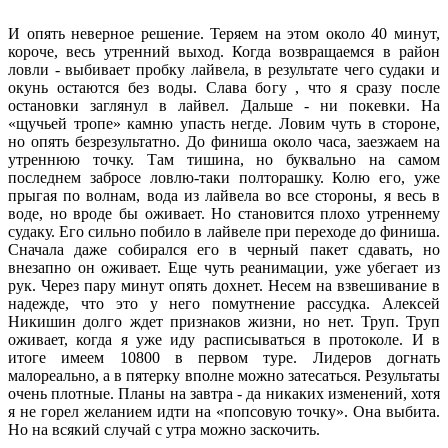
И опять неверное решение. Теряем на этом около 40 минут,
короче, весь утренний выход. Когда возвращаемся в район
ловли - выбивает пробку лайвела, в результате чего судаки и
окунь остаются без воды. Слава богу , что я сразу после
остановки заглянул в лайвел. Дальше - ни покевки. На
«щучьей тропе» камню упасть негде. Ловим чуть в стороне,
но опять безрезультатно. До финиша около часа, заезжаем на
утреннюю точку. Там тишина, но буквально на самом
последнем забросе ловлю-таки полторашку. Колю его, уже
прыгая по волнам, вода из лайвела во все стороны, я весь в
воде, но вроде бы оживает. Но становится плохо утреннему
судаку. Его сильно побило в лайвеле при переходе до финиша.
Сначала даже собирался его в черный пакет сдавать, но
внезапно он оживает. Еще чуть реанимации, уже убегает из
рук. Через пару минут опять дохнет. Несем на взвешивание в
надежде, что это у него помутнение рассудка. Алексей
Никишин долго ждет признаков жизни, но нет. Труп. Труп
оживает, когда я уже иду расписываться в протоколе. И в
итоге имеем 10800 в первом туре. Лидеров догнать
малореально, а в пятерку вполне можно затесаться. Результаты
очень плотные. Планы на завтра - да никаких изменений, хотя
я не горел желанием идти на «попсовую точку». Она выбита.
Но на всякий случай с утра можно заскочить.