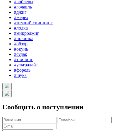
#воблеры
#голавль
#джиг
#жерех
#зимний спиннинг
#лодка
#микроджиг
#новинка
#обзор
#окунь
#судак
#твичинг
#ультралайт
#форель
#щука
Сообщить о поступлении