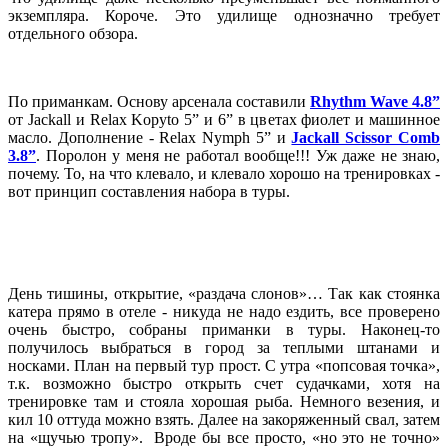
экземпляра. Короче. Это удилище однозначно требует
отдельного обзора.
По приманкам. Основу арсенала составили
Rhythm Wave 4.8”
от Jackall и Relax Kopyto 5” и 6” в цветах фиолет и машинное
масло. Дополнение - Relax Nymph 5” и
Jackall Scissor Comb
3.8”
. Поролон у меня не работал вообще!!! Уж даже не знаю,
почему. То, на что клевало, и клевало хорошо на тренировках -
вот принцип составления набора в туры.
День тишины, открытие, «раздача слонов»… Так как стоянка
катера прямо в отеле - никуда не надо ездить, все проверено
очень быстро, собраны приманки в туры. Наконец-то
получилось выбраться в город за теплыми штанами и
носками. План на первый тур прост. С утра «попсовая точка»,
т.к. возможно быстро открыть счет судачками, хотя на
тренировке там и стояла хорошая рыба. Немного везения, и
кил 10 оттуда можно взять. Далее на закоряженный свал, затем
на «щучью тропу». Вроде бы все просто, «но это не точно»