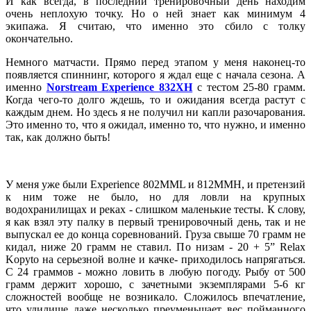
И как всегда, в последний тренировочный день находим
очень неплохую точку. Но о ней знает как минимум 4
экипажа. Я считаю, что именно это сбило с толку
окончательно.
Немного матчасти. Прямо перед этапом у меня наконец-то
появляется спиннинг, которого я ждал еще с начала сезона. А
именно
Norstream Experience 832XH
с тестом 25-80 грамм.
Когда чего-то долго ждешь, то и ожидания всегда растут с
каждым днем. Но здесь я не получил ни капли разочарования.
Это именно то, что я ожидал, именно то, что нужно, и именно
так, как должно быть!
У меня уже были Experience 802MML и 812MMH, и претензий
к ним тоже не было, но для ловли на крупных
водохранилищах и реках - слишком маленькие тесты. К слову,
я как взял эту палку в первый тренировочный день, так и не
выпускал ее до конца соревнований. Груза свыше 70 грамм не
кидал, ниже 20 грамм не ставил. По низам - 20 + 5” Relax
Kopyto на серьезной волне и качке- приходилось напрягаться.
С 24 граммов - можно ловить в любую погоду. Рыбу от 500
грамм держит хорошо, с зачетными экземплярами 5-6 кг
сложностей вообще не возникало. Сложилось впечатление,
что удилище даже несколько преуменьшает вес пойманного