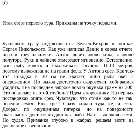
(с)
Итак старт первого тура. Приходим на точку первыми.
Буквально сразу подтягиваются Беляев-Вихров и экипаж
Сергея Никольского. Как уже написал Денис в своем отчете,
игра в треугольнички. Антон ловит около кила, я около
полутора. Руки в лайвеле отмерзают мгновенно. Естественно,
всю рыбу колоть и выхаживать. Глубина 11-13 метров,
поэтому вываживание на грани фола. У Антона срез. Как так-
то? Поводка в 30 см не хватает, либо рыба бьет с
опережением. Но выход достаточно скоротечен, собираемся
уходить, я на последнем забросе ловлю окунька грамм на 300.
Что он делает на этой глубине? Идем к коряжнику. На первых
постановках опять срез. Чувствую, что стоим как-то не так,
передвигаемся. Еще срез! Сразу кидаю туда же, и есть!
Добрал, по ощущениям пятерка, но на поверхности
оказывается достаточно длинная рыба. На взгляд около семи.
Но худая. Приманка глубоко в жабрах, решаем везти на
досрочное взвешивание.