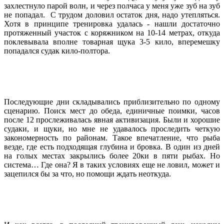
захлестнуло парой волн, и через полчаса у меня уже зуб на зуб
не попадал. С трудом доловил остаток дня, надо утепляться.
Хотя в принципе тренировка удалась - нашли достаточно
протяженный участок с коряжником на 10-14 метрах, откуда
поклевывала вполне товарная щука 3-5 кило, вперемешку
попадался судак кило-полтора.
Последующие дни складывались приблизительно по одному
сценарию. Поиск мест до обеда, единичные поимки, часов
после 12 прослеживалась явная активизация. Были и хорошие
судаки, и щуки, но мне не удавалось проследить четкую
закономерность по районам. Такое впечатление, что рыба
везде, где есть подходящая глубина и бровка. В один из дней
на голых местах закрылись более 20ки в пяти рыбах. Но
система… Где она? Я в таких условиях еще не ловил, может и
зацепился бы за что, но помощи ждать неоткуда.