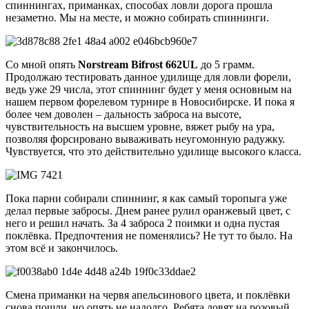
спиннингах, приманках, способах ловли дорога прошла
незаметно. Мы на месте, и можно собирать спиннинги.
Со мной опять
Norstream Bifrost 662UL
до 5 грамм.
Продолжаю тестировать данное удилище для ловли форели,
ведь уже 29 числа, этот спиннинг будет у меня основным на
нашем первом форелевом турнире в Новосибирске. И пока я
более чем доволен – дальность заброса на высоте,
чувствительность на высшем уровне, вяжет рыбу на ура,
позволяя форсировано вываживать неугомонную радужку.
Чувствуется, что это действительно удилище высокого класса.
Пока парни собирали спиннинг, я как самый торопыга уже
делал первые забросы. Днем ранее рулил оранжевый цвет, с
него и решил начать. За 4 заброса 2 поимки и одна пустая
поклёвка. Предпочтения не поменялись? Не тут то было. На
этом всё и закончилось.
Смена приманки на червя апельсинового цвета, и поклёвки
снова пошли, но опять не надолго. Ребята ловят на розовый,