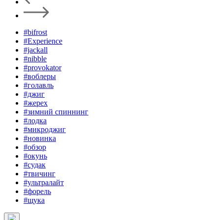
#bifrost
#Experience
#jackall
#nibble
#provokator
#воблеры
#голавль
#джиг
#жерех
#зимний спиннинг
#лодка
#микроджиг
#новинка
#обзор
#окунь
#судак
#твичинг
#ультралайт
#форель
#щука