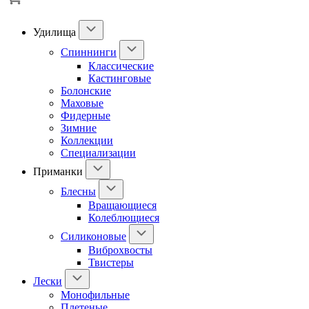
Удилища
Спиннинги
Классические
Кастинговые
Болонские
Маховые
Фидерные
Зимние
Коллекции
Специализации
Приманки
Блесны
Вращающиеся
Колеблющиеся
Силиконовые
Виброхвосты
Твистеры
Лески
Монофильные
Плетеные