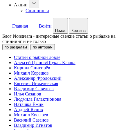
Акции
Спиннинги
Главная
Войти
Поиск
Корзина
Блог Norstream - интересные свежие статьи о рыбалке на
спиннинг и не только
по разделам
по авторам
Статьи о рыбной ловле
Алексей Гранов/Щука - Клюка
Кирилл Снигирёв
Михаил Корешов
Александр Фроловский
Евгения Инжелевская
Владимир Савельев
Илья Сазанов
Людмила Галактионова
Наташка Ёжик
Андрей Яснов
Михаил Косырев
Василий Сазанов
Владимир Игнатов