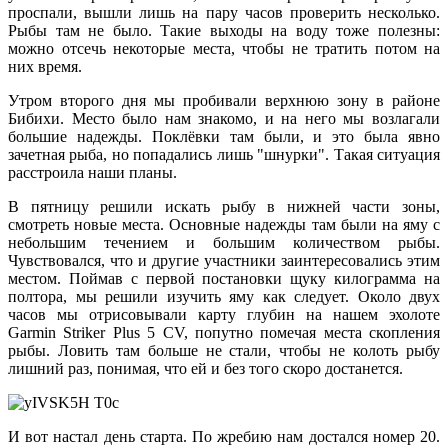
проспали, вышли лишь на пару часов проверить несколько.
Рыбы там не было. Такие выходы на воду тоже полезны:
можно отсечь некоторые места, чтобы не тратить потом на
них время.
Утром второго дня мы пробивали верхнюю зону в районе
Бибихи. Место было нам знакомо, и на него мы возлагали
большие надежды. Поклёвки там были, и это была явно
зачетная рыба, но попадались лишь "шнурки". Такая ситуация
расстроила наши планы.
В пятницу решили искать рыбу в нижней части зоны,
смотреть новые места. Основные надежды там были на яму с
небольшим течением и большим количеством рыбы.
Чувствовался, что и другие участники заинтересовались этим
местом. Поймав с первой постановки щуку килограмма на
полтора, мы решили изучить яму как следует. Около двух
часов мы отрисовывали карту глубин на нашем эхолоте
Garmin Striker Plus 5 CV, попутно помечая места скопления
рыбы. Ловить там больше не стали, чтобы не колоть рыбу
лишний раз, понимая, что ей и без того скоро достанется.
И вот настал день старта. По жребию нам достался номер 20.