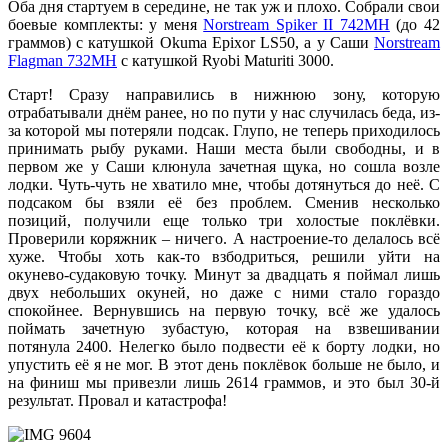
Оба дня стартуем в середине, не так уж и плохо. Собрали свои
боевые комплекты: у меня
Norstream Spiker II 742MH
(до 42
граммов) с катушкой Okuma Epixor LS50, а у Саши
Norstream
Flagman 732MH
с катушкой Ryobi Maturiti 3000.
Старт! Сразу направились в нижнюю зону, которую
отрабатывали днём ранее, но по пути у нас случилась беда, из-
за которой мы потеряли подсак. Глупо, не теперь приходилось
принимать рыбу руками. Наши места были свободны, и в
первом же у Саши клюнула зачетная щука, но сошла возле
лодки. Чуть-чуть не хватило мне, чтобы дотянуться до неё. С
подсаком бы взяли её без проблем. Сменив несколько
позиций, получили еще только три холостые поклёвки.
Проверили коряжник – ничего. А настроение-то делалось всё
хуже. Чтобы хоть как-то взбодриться, решили уйти на
окунево-судаковую точку. Минут за двадцать я поймал лишь
двух небольших окуней, но даже с ними стало гораздо
спокойнее. Вернувшись на первую точку, всё же удалось
поймать зачетную зубастую, которая на взвешивании
потянула 2400. Нелегко было подвести её к борту лодки, но
упустить её я не мог. В этот день поклёвок больше не было, и
на финиш мы привезли лишь 2614 граммов, и это был 30-й
результат. Провал и катастрофа!