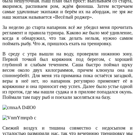
была нешуточная. Наш план был прост: выплываем со старта,
якоримся, распиваем ром, ждём финиша. Затем встречаем
самые удачливые экипажи и берём их на абордаж, не зря же
наш экипаж называется «Весёлый роджер».
За неделю до старта напарник всё же убедил меня прочитать
регламент и правила турнира. Каково же было моё удивление,
когда я обнаружил, что так делать нельзя, нужно самим
поймать рыбу. Что ж, пришлось ехать на тренировку.
В среду с утра вышли на воду, проверяли нижнюю зону.
Первой точкой был коряжник под берегом, с хорошей
глубиной и слабым течением. Саша быстро поймал щуку
весом около двух килограммов, причем клюнула она на
спиннербейт. Для меня эта приманка пока остаётся загадкой,
веры в неё нет, но напарник регулярно применяет её в
коряжнике и она приносит ему успех. Далее было устье одной
из проток, где мы нашли судака и в прилове попадался окунь.
Поймали там пару рыб и поехали заселяться на базу.
Свежий воздух и тишина совместно с недосыпом и
усталостью разморили нас, так что вечернюю тренировку мы