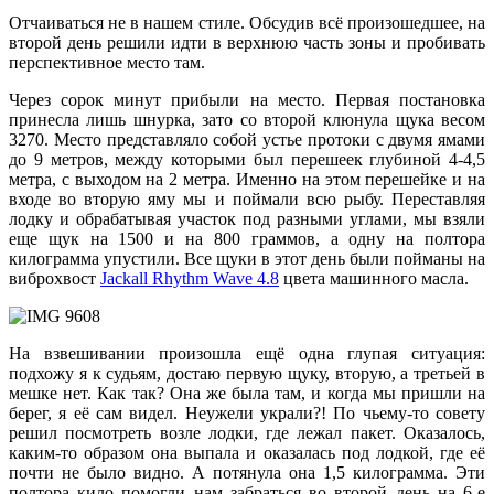
Отчаиваться не в нашем стиле. Обсудив всё произошедшее, на
второй день решили идти в верхнюю часть зоны и пробивать
перспективное место там.
Через сорок минут прибыли на место. Первая постановка
принесла лишь шнурка, зато со второй клюнула щука весом
3270. Место представляло собой устье протоки с двумя ямами
до 9 метров, между которыми был перешеек глубиной 4-4,5
метра, с выходом на 2 метра. Именно на этом перешейке и на
входе во вторую яму мы и поймали всю рыбу. Переставляя
лодку и обрабатывая участок под разными углами, мы взяли
еще щук на 1500 и на 800 граммов, а одну на полтора
килограмма упустили. Все щуки в этот день были пойманы на
виброхвост
Jackall Rhythm Wave 4.8
цвета машинного масла.
На взвешивании произошла ещё одна глупая ситуация:
подхожу я к судьям, достаю первую щуку, вторую, а третьей в
мешке нет. Как так? Она же была там, и когда мы пришли на
берег, я её сам видел. Неужели украли?! По чьему-то совету
решил посмотреть возле лодки, где лежал пакет. Оказалось,
каким-то образом она выпала и оказалась под лодкой, где её
почти не было видно. А потянула она 1,5 килограмма. Эти
полтора кило помогли нам забраться во второй день на 6-е