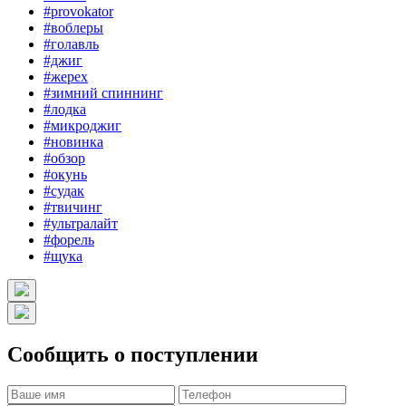
#provokator
#воблеры
#голавль
#джиг
#жерех
#зимний спиннинг
#лодка
#микроджиг
#новинка
#обзор
#окунь
#судак
#твичинг
#ультралайт
#форель
#щука
Сообщить о поступлении