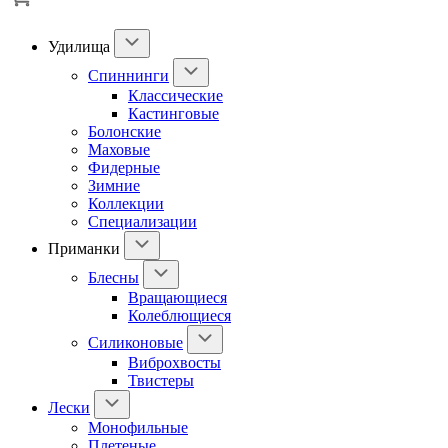
Удилища
Спиннинги
Классические
Кастинговые
Болонские
Маховые
Фидерные
Зимние
Коллекции
Специализации
Приманки
Блесны
Вращающиеся
Колеблющиеся
Силиконовые
Виброхвосты
Твистеры
Лески
Монофильные
Плетеные