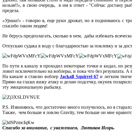
нельзя!!»
, в свою очередь, я им в ответ - "Сейчас достану р
предела.
«Урааа!»
- говорю я, еще руки дрожат, но я поднимаюсь с тр
спасибо таким людям!
Не берусь предполагать, сколько в нем, дабы избежать всячески
Отпускаю судака в воду с благодарностью за поклевку и за до
По пути к каналу я проходил некоторые точки и кидал, но рез
ловит исключительно на воблеры, и пока что без результата. А
На канале я ставлю воблер
Jackall Squirrel 67
и легким твиче
Прямо на глазах вижу атаку и делаю подсечку, окунек позарилс
эту эмоциональную рыбалку.
P.S. Извиняюсь, что достаточно много получилось, но я старалс
Также, чем больше я ловлю Gravity, тем больше он мне нравит
Спасибо за внимание, с уважением, Лютиков Игорь
.