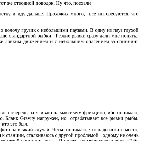
 тот же отводной поводок. Ну что, поехали
стку и иду дальше. Прохожих много, все интересуются, что
о волочу грузик с небольшими паузами. В одну из пауз глухой
льше стандартной рыбки. Резкие рывки сразу дали мне понять,
я же ловким движением и с небольшим опасением за спиннинг
в свою очередь, затягиваю на максимум фрикцион, ибо понимаю,
о. Бланк Gravity нагружен, но отрабатывает все рывки рыбы.
 кто это был.
 фото на всякий случай. Четко понимаю, что надо искать место,
 к станции, сталкиваюсь с другой проблемой - одному не очень
ержу твой спиннинг, лезь». Я полез, на меня сверху орут
«Туда