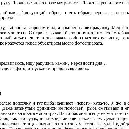
на руку. Ловлю начинаю возле метромоста. Ловить я решил все на
р, обрыв… Следующий заброс, опять обрыв, перевязываю осна
опросы...
ку, заброс за забросом и да, я наконец нашел ракушку. Медленн
ого монстра». С первых рывков было понятно, что это чуть бо
оторый что-то тянет, толпа начала собираться вокруг меня, 
же красуется перед объективом моего фотоаппарата.
Передвигаюсь, ищу ракушки, камни, неровности дна…
о сделав фото, отпускаю и продолжаю ловлю.
!
делаю подсечку, и тут рыба начинает «переть» куда-то, я же, 
ся. Даже затянутый фрикцион не помогает, рыба сматывает и ег
инаю выкачивать «монстра». На тот момент я еще не мог понять,
ооо, так это судак, неплохой, так еще и «кочегар». Делаю пару
я насосная станция, начинаю потихоньку вести его туда. Подойдя
зть. На мое счастье, ко мне подбежал мужчина и говорит: «я д