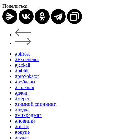
Поделиться:
#bifrost
#Experience
#jackall
#nibble
#provokator
#воблеры
#голавль
#джиг
#жерех
#зимний спиннинг
#лодка
#микроджиг
#новинка
#обзор
#окунь
#судак