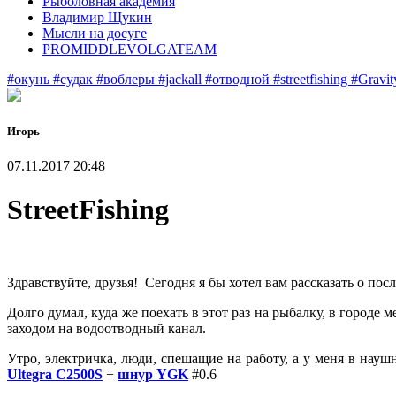
Рыболовная академия
Владимир Щукин
Мысли на досуге
PROMIDDLEVOLGATEAM
#окунь
#судак
#воблеры
#jackall
#отводной
#streetfishing
#Gravit
Игорь
07.11.2017 20:48
StreetFishing
Здравствуйте, друзья! Сегодня я бы хотел вам рассказать о по
Долго думал, куда же поехать в этот раз на рыбалку, в городе
заходом на водоотводный канал.
Утро, электричка, люди, спешащие на работу, а у меня в нау
Ultegra C2500S
+
шнур YGK
#0.6