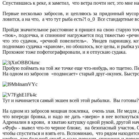
Спустившись к реке, я заметил, что ветра почти нет, это мне 
Первые несколько забросов, и цепляюсь за придонный мусо
ловится, а на что, а что тут рыба есть?! о_0 Все стандартные в
Пройдя значительное расстояние я пришел на свою старую точ
«тюк», подсечка, и спиннинг нагружается под тяжестью «речн
что это судачок, «речной повелитель». Увидев парнишку, к
поднимаю судачка «краном», но обошлось, все целы, и рыбка у
Прохожие тоже пофотографировали, и я отпускаю судака.
Пробую поймать на той же точке еще что-нибудь, но тщетно. 
На одном из забросов «подвисает» старый друг-окунек. Быстр
Тут и начинается самый экшен всей этой рыбалки. Вы готовы?
На одном из забросов мощная поклевка, очень злая. Не медля 
что впереди бровка, и надо не дать «зверю» в нее воткнуть
Адреналин в крови, я хватаю катушку одной рукой, другой нач
«Фуф»
- вывел что-то черное ближе, на безопасный участок. О
чтобы спуститься и взять его. Вспоминаю, что рядом находитс
удобно, там большой столб и надо передать спиннинг и переле