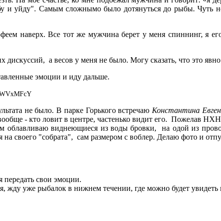
ыбу и уйду". Самым сложнымо было дотянуться до рыбы. Чуть не 
офеем наверх. Все тот же мужчина берет у меня спиннинг, я е
х дискуссий, а весов у меня не было. Могу сказать, что это явн
ставленные эмоции и иду дальше.
ультата не было. В парке Горького встречаю
Константина Евген
 вообще - кто ловит в центре, частенько видит его. Пожелав НХН
м облавливаю виднеющиеся из воды бровки, на одой из провод
я на своего "собрата", сам размером с воблер. Делаю фото и отп
я передать свои эмоции.
ся, жду уже рыбалок в нижнем течении, где можно будет увидеть