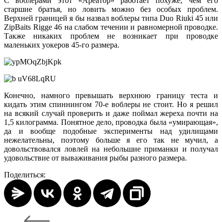
С воблерами этот «Ареатор» работает похуже, чем его
старшие братья, но ловить можно без особых проблем.
Верхней границей я бы назвал воблеры типа Duo Riuki 45 или
ZipBaits Rigge 46 на слабом течении и равномерной проводке.
Также никаких проблем не возникает при проводке
маленьких уокеров 45-го размера.
Конечно, намного превышать верхнюю границу теста и
кидать этим спиннингом 70-е воблеры не стоит. Но я решил
на всякий случай проверить и даже поймал жереха почти на
1,5 килограмма. Понятное дело, проводка была «умирающая»,
да и вообще подобные эксперименты над удилищами
нежелательны, поэтому больше я его так не мучил, а
довольствовался ловлей на небольшие приманки и получал
удовольствие от вываживания рыбы разного размера.
Поделиться: