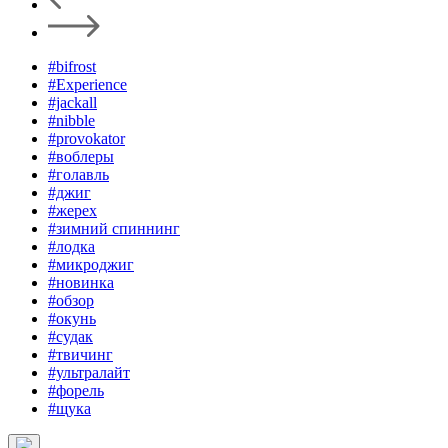
#bifrost
#Experience
#jackall
#nibble
#provokator
#воблеры
#голавль
#джиг
#жерех
#зимний спиннинг
#лодка
#микроджиг
#новинка
#обзор
#окунь
#судак
#твичинг
#ультралайт
#форель
#щука