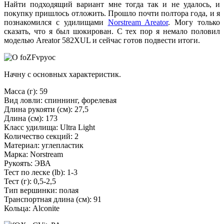
Найти подходящий вариант мне тогда так и не удалось, и
покупку пришлось отложить. Прошло почти полтора года, и я
познакомился с удилищами
Norstream Areator
. Могу только
сказать, что я был шокирован. С тех пор я немало половил
моделью Areator 582XUL и сейчас готов подвести итоги.
Начну с основных характеристик.
Масса (г): 59
Вид ловли: спиннинг, форелевая
Длина рукояти (см): 27,5
Длина (см): 173
Класс удилища: Ultra Light
Количество секций: 2
Материал: углепластик
Марка: Norstream
Рукоять: ЭВА
Тест по леске (lb): 1-3
Тест (г): 0,5-2,5
Тип вершинки: полая
Транспортная длина (см): 91
Кольца: Alconite