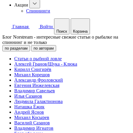
Акции
Спиннинги
Главная
Войти
Поиск
Корзина
Блог Norstream - интересные свежие статьи о рыбалке на
спиннинг и не только
по разделам
по авторам
Статьи о рыбной ловле
Алексей Гранов/Щука - Клюка
Кирилл Снигирёв
Михаил Корешов
Александр Фроловский
Евгения Инжелевская
Владимир Савельев
Илья Сазанов
Людмила Галактионова
Наташка Ёжик
Андрей Яснов
Михаил Косырев
Василий Сазанов
Владимир Игнатов