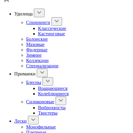
Удилища
Спиннинги
Классические
Кастинговые
Болонские
Маховые
Фидерные
Зимние
Коллекции
Специализации
Приманки
Блесны
Вращающиеся
Колеблющиеся
Силиконовые
Виброхвосты
Твистеры
Лески
Монофильные
Плетеные