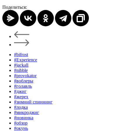
Поделиться:
#bifrost
#Experience
#jackall
#nibble
#provokator
#воблеры
#голавль
#джиг
#жерех
#зимний спиннинг
#лодка
#микроджиг
#новинка
#обзор
#окунь