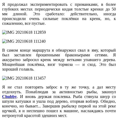
Я продолжал экспериментировать с приманками, в более
глубоких местах периодически кидая толстые кренки до 50
мм длиной. Это сработало: действительно, иногда
происходили очень сильные поклёвки на кренк, но, к
сожалению, все пустые.
В самом конце маршрута я обнаружил свал в яму, который
был заставлен брошенными браконьерами сетями. Я
аккуратно забросил кренк между ветками упавшего дерева.
Мощнейшая поклёвка, визг тормоза — и сход. Это был
хороший голавль.
Я не стал повторять заброс в ту же точку, а дал месту
отдохнуть. Понаблюдав за активностью рыбы, закинул
Chubby
. И вновь дерзкая поклевка. Рыба стянула шнур со
шпули катушки и ушла под дерево, оторвав воблер. Обидно,
конечно, но бывает... Завершив рыбалку первой на этой реке
щучкой, я и неспешно пошел к машине, наслаждаясь почти
нетронутой красотой здешних мест.