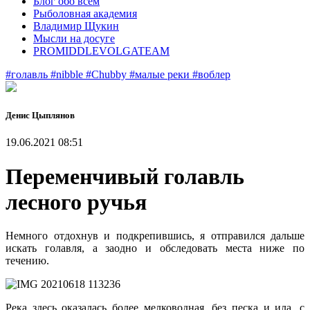
Блог обо всем
Рыболовная академия
Владимир Щукин
Мысли на досуге
PROMIDDLEVOLGATEAM
#голавль
#nibble
#Chubby
#малые реки
#воблер
Денис Цыплянов
19.06.2021 08:51
Переменчивый голавль
лесного ручья
Немного отдохнув и подкрепившись, я отправился дальше
искать голавля, а заодно и обследовать места ниже по
течению.
Река здесь оказалась более мелководная, без песка и ила, с