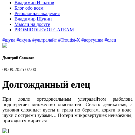
Владимир Игнатов
Блог обо всем
Рыболовная академия
Владимир Щукин
Мысли на досуге
PROMIDDLEVOLGATEAM
#щука
#окунь
#ультралайт
#Troutist-X
#вертушка
#елец
Дмитрий Соколов
09.09.2025 07:00
Долгожданный елец
При ловле ортодоксальным ультралайтом рыболова
подстерегает множество опасностей. Снасть деликатная, а
условия сложные: кусты и трава по берегам, коряги в воде,
щуки с острыми зубами… Потери микровертушек неизбежны,
приходится мириться.