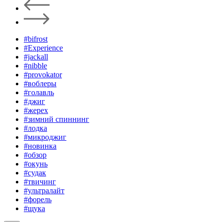
#bifrost
#Experience
#jackall
#nibble
#provokator
#воблеры
#голавль
#джиг
#жерех
#зимний спиннинг
#лодка
#микроджиг
#новинка
#обзор
#окунь
#судак
#твичинг
#ультралайт
#форель
#щука