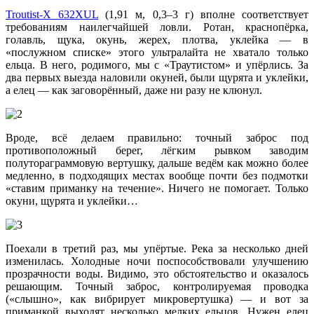
Troutist-X 632XUL
(1,91 м, 0,3–3 г) вполне соответствует
требованиям наилегчайшей ловли. Ротан, краснопёрка,
голавль, щука, окунь, жерех, плотва, уклейка — в
«послужном списке» этого ультралайта не хватало только
ельца. В него, родимого, мы с «Траутистом» и упёрлись. За
два первых выезда наловили окуней, были щурята и уклейки,
а елец — как заговорённый, даже ни разу не клюнул.
Вроде, всё делаем правильно: точный заброс под
противоположный берег, лёгким рывком заводим
полутораграммовую вертушку, дальше ведём как можно более
медленно, в подходящих местах вообще почти без подмотки
«ставим приманку на течение». Ничего не помогает. Только
окуни, щурята и уклейки…
Поехали в третий раз, мы упёртые. Река за несколько дней
изменилась. Холодные ночи поспособствовали улучшению
прозрачности воды. Видимо, это обстоятельство и оказалось
решающим. Точный заброс, контролируемая проводка
(«слышно», как вибрирует микровертушка) — и вот за
приманкой выходят несколько мелких ельцов. Нужен елец