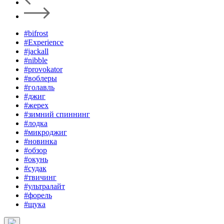
#bifrost
#Experience
#jackall
#nibble
#provokator
#воблеры
#голавль
#джиг
#жерех
#зимний спиннинг
#лодка
#микроджиг
#новинка
#обзор
#окунь
#судак
#твичинг
#ультралайт
#форель
#щука