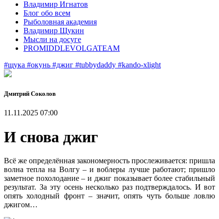
Владимир Игнатов
Блог обо всем
Рыболовная академия
Владимир Щукин
Мысли на досуге
PROMIDDLEVOLGATEAM
#щука
#окунь
#джиг
#tubbydaddy
#kando-xlight
Дмитрий Соколов
11.11.2025 07:00
И снова джиг
Всё же определённая закономерность прослеживается: пришла
волна тепла на Волгу – и воблеры лучше работают; пришло
заметное похолодание – и джиг показывает более стабильный
результат. За эту осень несколько раз подтверждалось. И вот
опять холодный фронт – значит, опять чуть больше ловлю
джигом…