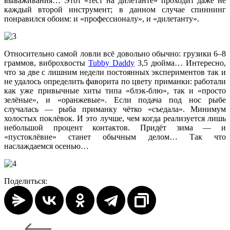
вываживания… Этот «тест на дилетанте» проходит даже не
каждый второй инструмент; в данном случае спиннинг
понравился обоим: и «профессионалу», и «дилетанту».
Относительно самой ловли всё довольно обычно: грузики 6–8
граммов, виброхвосты
Tubby Daddy
3,5 дюйма… Интересно,
что за две с лишним недели постоянных экспериментов так и
не удалось определить фаворита по цвету приманки: работали
как уже привычные хиты типа «блэк-блю», так и «просто
зелёные», и «оранжевые». Если подача под нос рыбе
случалась — рыба приманку чётко «съедала». Минимум
холостых поклёвок. И это лучше, чем когда реализуется лишь
небольшой процент контактов. Придёт зима — и
«пустоклёвие» станет обычным делом… Так что
наслаждаемся осенью…
Поделиться: