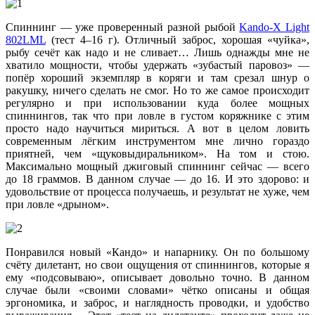
Спиннинг — уже проверенный разной рыбой
Kando-X Light
802LML
(тест 4–16 г). Отличный заброс, хорошая «чуйка»,
рыбу сечёт как надо и не сливает… Лишь однажды мне не
хватило мощности, чтобы удержать «зубастый паровоз» —
попёр хороший экземпляр в коряги и там срезал шнур о
ракушку, ничего сделать не смог. Но то же самое происходит
регулярно и при использовании куда более мощных
спиннингов, так что при ловле в густом коряжнике с этим
просто надо научиться мириться. А вот в целом ловить
современным лёгким инструментом мне лично гораздо
приятней, чем «щуковыдиральником». На том и стою.
Максимально мощный джиговый спиннинг сейчас — всего
до 18 граммов. В данном случае — до 16. И это здорово: и
удовольствие от процесса получаешь, и результат не хуже, чем
при ловле «дрыном».
Понравился новый «Кандо» и напарнику. Он по большому
счёту дилетант, но свои ощущения от спиннингов, которые я
ему «подсовываю», описывает довольно точно. В данном
случае были «своими словами» чётко описаны и общая
эргономика, и заброс, и наглядность проводки, и удобство