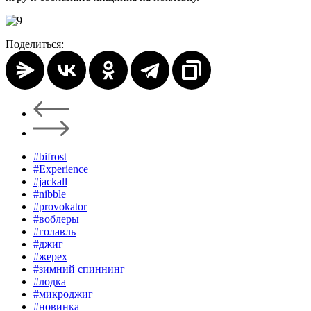
Поделиться:
#bifrost
#Experience
#jackall
#nibble
#provokator
#воблеры
#голавль
#джиг
#жерех
#зимний спиннинг
#лодка
#микроджиг
#новинка