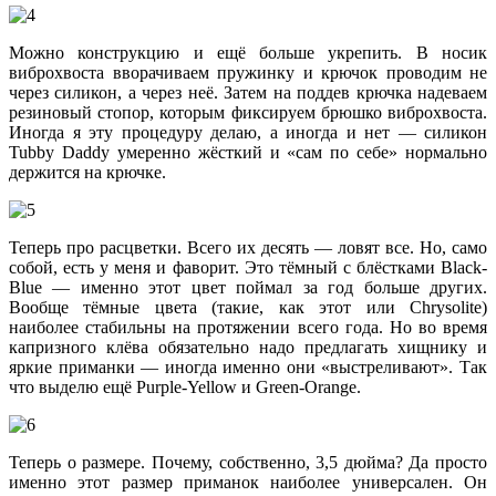
Можно конструкцию и ещё больше укрепить. В носик
виброхвоста вворачиваем пружинку и крючок проводим не
через силикон, а через неё. Затем на поддев крючка надеваем
резиновый стопор, которым фиксируем брюшко виброхвоста.
Иногда я эту процедуру делаю, а иногда и нет — силикон
Tubby Daddy умеренно жёсткий и «сам по себе» нормально
держится на крючке.
Теперь про расцветки. Всего их десять — ловят все. Но, само
собой, есть у меня и фаворит. Это тёмный с блёстками Black-
Blue — именно этот цвет поймал за год больше других.
Вообще тёмные цвета (такие, как этот или Chrysolite)
наиболее стабильны на протяжении всего года. Но во время
капризного клёва обязательно надо предлагать хищнику и
яркие приманки — иногда именно они «выстреливают». Так
что выделю ещё Purple-Yellow и Green-Orange.
Теперь о размере. Почему, собственно, 3,5 дюйма? Да просто
именно этот размер приманок наиболее универсален. Он