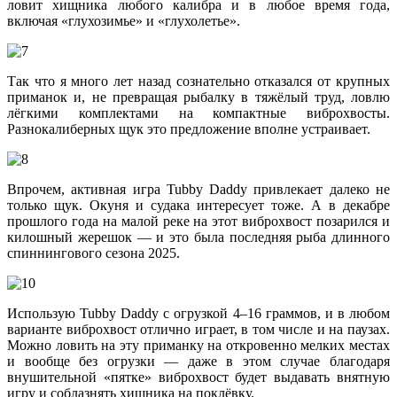
ловит хищника любого калибра и в любое время года,
включая «глухозимье» и «глухолетье».
Так что я много лет назад сознательно отказался от крупных
приманок и, не превращая рыбалку в тяжёлый труд, ловлю
лёгкими комплектами на компактные виброхвосты.
Разнокалиберных щук это предложение вполне устраивает.
Впрочем, активная игра Tubby Daddy привлекает далеко не
только щук. Окуня и судака интересует тоже. А в декабре
прошлого года на малой реке на этот виброхвост позарился и
килошный жерешок — и это была последняя рыба длинного
спиннингового сезона 2025.
Использую Tubby Daddy с огрузкой 4–16 граммов, и в любом
варианте виброхвост отлично играет, в том числе и на паузах.
Можно ловить на эту приманку на откровенно мелких местах
и вообще без огрузки — даже в этом случае благодаря
внушительной «пятке» виброхвост будет выдавать внятную
игру и соблазнять хищника на поклёвку.