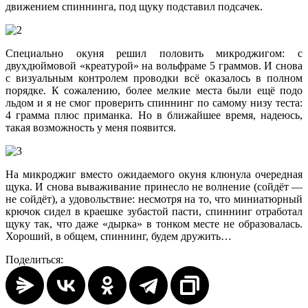
движением спиннинга, под щуку подставил подсачек.
Специально окуня решил половить микроджигом: с
двухдюймовой «креатурой» на вольфраме 5 граммов. И снова
с визуальным контролем проводки всё оказалось в полном
порядке. К сожалению, более мелкие места были ещё подо
льдом и я не смог проверить спиннинг по самому низу теста:
4 грамма плюс приманка. Но в ближайшее время, надеюсь,
такая возможность у меня появится.
На микроджиг вместо ожидаемого окуня клюнула очередная
щука. И снова вываживание принесло не волнение (сойдёт —
не сойдёт), а удовольствие: несмотря на то, что миниатюрный
крючок сидел в краешке зубастой пасти, спиннинг отработал
щуку так, что даже «дырка» в тонком месте не образовалась.
Хороший, в общем, спиннинг, будем дружить…
Поделиться: