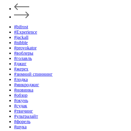
#bifrost
#Experience
#jackall
#nibble
#provokator
#воблеры
#голавль
#джиг
#жерех
#зимний спиннинг
#лодка
#микроджиг
#новинка
#обзор
#окунь
#судак
#твичинг
#ультралайт
#форель
#щука