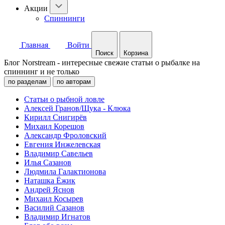
Акции
Спиннинги
Главная
Войти
Поиск
Корзина
Блог Norstream - интересные свежие статьи о рыбалке на
спиннинг и не только
по разделам
по авторам
Статьи о рыбной ловле
Алексей Гранов/Щука - Клюка
Кирилл Снигирёв
Михаил Корешов
Александр Фроловский
Евгения Инжелевская
Владимир Савельев
Илья Сазанов
Людмила Галактионова
Наташка Ёжик
Андрей Яснов
Михаил Косырев
Василий Сазанов
Владимир Игнатов