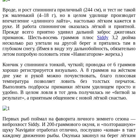
Вроде, и рост спиннинга приличный (244 см), и тест не такой
уж маленький (4–18 г), но в целом удилище производит
впечатление «длинного лайта», настолько лёгким кажется в
руке. И работа спиннингом оказалась лёгкой и приятной.
Прежде всего приятно удивил дальний заброс джиговых
приманок. Шесть-восемь граммов плюс
Siddy
3,2 дюйма
несколько раз улетали на другой берег и прятались там в
глубоком снегу. (Имея в виду эту дальнобойность, обязательно
летом попробую половить этим «Навигатором» жереха.)
Кончик у спиннинга тонкий, чуткий; проводка от 6 граммов
хорошо регистрируется визуально. А 8 граммов на жёстком
дне уже и рукой можно почувствовать, благо плюсовая
температура позволяет ловить без толстых перчаток.
Выполнять подбросы приманки лёгким удилищем просто и
удобно. В целом ловля в тот день получилась не «битвой за
результат», а приятным общением с новой лёгкой снастью.
Первых рыб поймал на фаворита личного зимнего сезона —
виброхвост Siddy. И 200-граммового окуня, и «полторашную»
щуку Navigator отработал отлично, послушно «кивая» в такт
каждому движению рыбы. Окунька закинул на берег лёгким