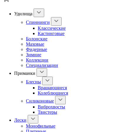
Удилища
Спиннинги
Классические
Кастинговые
Болонские
Маховые
Фидерные
Зимние
Коллекции
Специализации
Приманки
Блесны
Вращающиеся
Колеблющиеся
Силиконовые
Виброхвосты
Твистеры
Лески
Монофильные
Плетеные