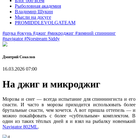
Блог обо всем
Рыболовная академия
Владимир Щукин
Мысли на досуге
PROMIDDLEVOLGATEAM
#щука
#окунь
#джиг
#микроджиг
#зимний спиннинг
#navigator
#Norstream Siddy
Дмитрий Соколов
16.03.2026 07:00
На джиг и микроджиг
Морозы и снег — всегда испытание для спиннингиста и его
снасти. И часто в морозы приходится использовать более
брутальные снасти, чем хочется. А вот пришла оттепель — и
можно покайфовать с более «субтильным» комплектом. В
один из таких тёплых дней я и взял на рыбалку новенький
Navigator 802ML
.