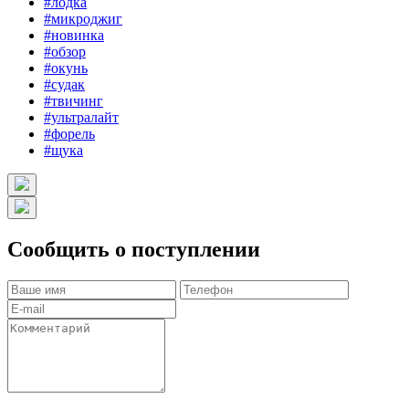
#лодка
#микроджиг
#новинка
#обзор
#окунь
#судак
#твичинг
#ультралайт
#форель
#щука
Сообщить о поступлении