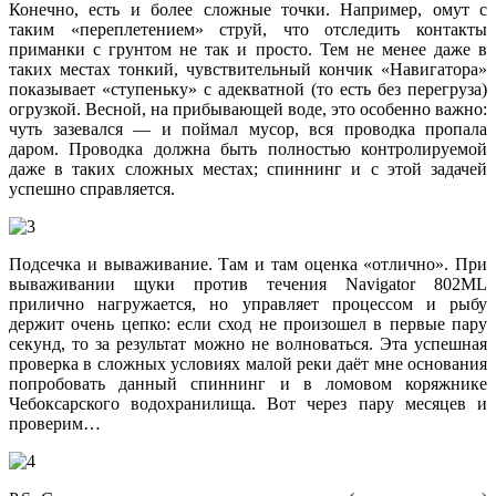
Конечно, есть и более сложные точки. Например, омут с
таким «переплетением» струй, что отследить контакты
приманки с грунтом не так и просто. Тем не менее даже в
таких местах тонкий, чувствительный кончик «Навигатора»
показывает «ступеньку» с адекватной (то есть без перегруза)
огрузкой. Весной, на прибывающей воде, это особенно важно:
чуть зазевался — и поймал мусор, вся проводка пропала
даром. Проводка должна быть полностью контролируемой
даже в таких сложных местах; спиннинг и с этой задачей
успешно справляется.
Подсечка и вываживание. Там и там оценка «отлично». При
вываживании щуки против течения Navigator 802ML
прилично нагружается, но управляет процессом и рыбу
держит очень цепко: если сход не произошел в первые пару
секунд, то за результат можно не волноваться. Эта успешная
проверка в сложных условиях малой реки даёт мне основания
попробовать данный спиннинг и в ломовом коряжнике
Чебоксарского водохранилища. Вот через пару месяцев и
проверим…