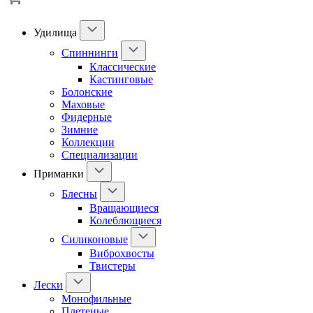
Удилища
Спиннинги
Классические
Кастинговые
Болонские
Маховые
Фидерные
Зимние
Коллекции
Специализации
Приманки
Блесны
Вращающиеся
Колеблющиеся
Силиконовые
Виброхвосты
Твистеры
Лески
Монофильные
Плетеные