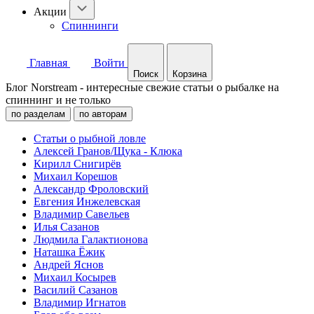
Акции
Спиннинги
Главная
Войти
Поиск
Корзина
Блог Norstream - интересные свежие статьи о рыбалке на
спиннинг и не только
по разделам
по авторам
Статьи о рыбной ловле
Алексей Гранов/Щука - Клюка
Кирилл Снигирёв
Михаил Корешов
Александр Фроловский
Евгения Инжелевская
Владимир Савельев
Илья Сазанов
Людмила Галактионова
Наташка Ёжик
Андрей Яснов
Михаил Косырев
Василий Сазанов
Владимир Игнатов