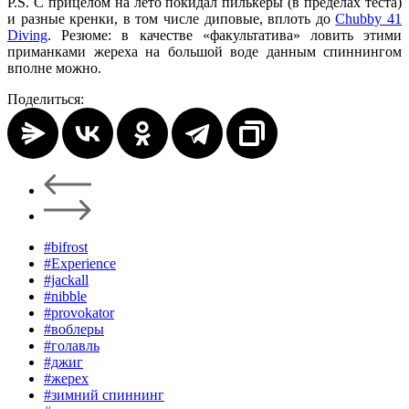
P.S. С прицелом на лето покидал пилькеры (в пределах теста)
и разные кренки, в том числе диповые, вплоть до
Chubby 41
Diving
. Резюме: в качестве «факультатива» ловить этими
приманками жереха на большой воде данным спиннингом
вполне можно.
Поделиться:
#bifrost
#Experience
#jackall
#nibble
#provokator
#воблеры
#голавль
#джиг
#жерех
#зимний спиннинг