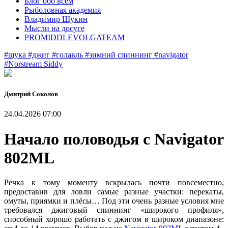
Блог обо всем
Рыболовная академия
Владимир Щукин
Мысли на досуге
PROMIDDLEVOLGATEAM
#щука
#джиг
#голавль
#зимний спиннинг
#navigator
#Norstream Siddy
Дмитрий Соколов
24.04.2026 07:00
Начало половодья с Navigator
802ML
Речка к тому моменту вскрылась почти повсеместно,
предоставив для ловли самые разные участки: перекаты,
омуты, приямки и плёсы… Под эти очень разные условия мне
требовался джиговый спиннинг «широкого профиля»,
способный хорошо работать с джигом в широком диапазоне: