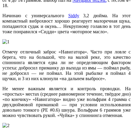
от 4 до 14 граммов. Выбор пал на
Navigator 802ML
с тестом 4–
18.
Начинаю с универсального
Siddy
3,2 дюйма. На этот
компактный виброхвост хорошо реагирует малоречная щука,
попадаются судак и окунь… Некрупному голавлю в тот день
тоже понравился «Сидди» цвета «моторное масло».
Отмечу отличный заброс «Навигатора». Часто при ловле с
берега, что на большой, что на малой реке, это качество
спиннинга является едва ли не определяющим фактором
успеха: добросил приманку до выхода из ямы — поймал рыбу,
не добросил — не поймал. На этой рыбалке я поймал 4
щучки, и 3 из них клюнули «на дальнем выбросе».
Не менее важным является и контроль проводки. На
«простых» местах (среднее равномерное течение, твёрдое дно)
«по кончику» «Навигатора» видно уже вольфрам 4 грамма с
двухдюймовой приманкой — при условии использования
довольно тонкого (РЕ #0.6) шнура. Вольфрам 6 граммов уже
можно чувствовать рукой. «Чуйка» у спиннинга отменная.