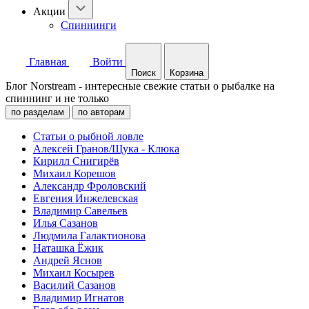
Акции
Спиннинги
Главная
Войти
Поиск
Корзина
Блог Norstream - интересные свежие статьи о рыбалке на
спиннинг и не только
по разделам
по авторам
Статьи о рыбной ловле
Алексей Гранов/Щука - Клюка
Кирилл Снигирёв
Михаил Корешов
Александр Фроловский
Евгения Инжелевская
Владимир Савельев
Илья Сазанов
Людмила Галактионова
Наташка Ёжик
Андрей Яснов
Михаил Косырев
Василий Сазанов
Владимир Игнатов