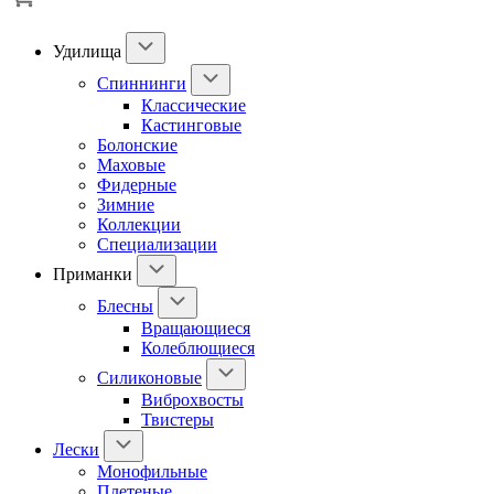
Удилища
Спиннинги
Классические
Кастинговые
Болонские
Маховые
Фидерные
Зимние
Коллекции
Специализации
Приманки
Блесны
Вращающиеся
Колеблющиеся
Силиконовые
Виброхвосты
Твистеры
Лески
Монофильные
Плетеные