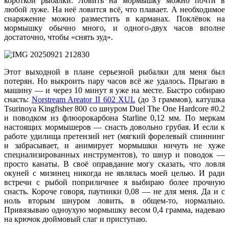
короткой рыбалки. Ловить на мормышку можно почти в
любой луже. На неё ловится всё, что плавает. А необходимое
снаряжение можно разместить в карманах. Поклёвок на
мормышку обычно много, и одного-двух часов вполне
достаточно, чтобы «снять зуд».
Этот выходной в плане серьезной рыбалки для меня был
потерян. Но выкроить пару часов всё же удалось. Прыгаю в
машину — и через 10 минут я уже на месте. Быстро собираю
снасть:
Norstream Areator II 602 XUL
(до 3 граммов), катушка
Tsurinoya Kingfisher 800 со шнуром Duel The One Hardcore #0.2
и поводком из флюорокарбона Starline 0,12 мм. По меркам
настоящих мормышеров — снасть довольно грубая. И если к
работе удилища претензий нет (мягкий форелевый спиннинг
и забрасывает, и анимирует мормышки ничуть не хуже
специализированных инструментов), то шнур и поводок —
просто канаты. В своё оправдание могу сказать, что ловля
окуней с мизинец никогда не являлась моей целью. И ради
встречи с рыбой поприличнее я выбираю более прочную
снасть. Короче говоря, паутинки 0,08 — не для меня. Да и с
ноль вторым шнуром ловить, в общем-то, нормально.
Привязываю одноухую мормышку весом 0,4 грамма, надеваю
на крючок дюймовый слаг и приступаю.