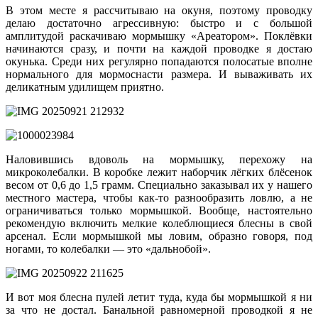
В этом месте я рассчитываю на окуня, поэтому проводку
делаю достаточно агрессивную: быстро и с большой
амплитудой раскачиваю мормышку «Ареатором». Поклёвки
начинаются сразу, и почти на каждой проводке я достаю
окунька. Среди них регулярно попадаются полосатые вполне
нормального для мормоснасти размера. И вываживать их
деликатным удилищем приятно.
Наловившись вдоволь на мормышку, перехожу на
микроколебалки. В коробке лежит наборчик лёгких блёсенок
весом от 0,6 до 1,5 грамм. Специально заказывал их у нашего
местного мастера, чтобы как-то разнообразить ловлю, а не
ограничиваться только мормышкой. Вообще, настоятельно
рекомендую включить мелкие колеблющиеся блесны в свой
арсенал. Если мормышкой мы ловим, образно говоря, под
ногами, то колебалки — это «дальнобой».
И вот моя блесна пулей летит туда, куда бы мормышкой я ни
за что не достал. Банальной равномерной проводкой я не