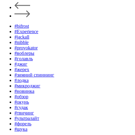
#bifrost
#Experience
#jackall
#nibble
#provokator
#воблеры
#голавль
#джиг
#жерех
#зимний спиннинг
#лодка
#микроджиг
#новинка
#обзор
#окунь
#судак
#твичинг
#ультралайт
#форель
#щука