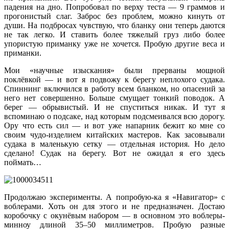
падения на дно. Попробовал по верху теста — 9 граммов и
прогонистый слаг. Заброс без проблем, можно кинуть от
души. На подбросах чувствую, что бланку они теперь даются
не так легко. И ставить более тяжелый груз либо более
упористую приманку уже не хочется. Пробую другие веса и
приманки.
Мои «научные изыскания» были прерваны мощной
поклёвкой — и вот я подвожу к берегу неплохого судака.
Спиннинг включился в работу всем бланком, но опасений за
него нет совершенно. Больше смущает тонкий поводок. А
берег — обрывистый. И не спуститься никак. И тут я
вспоминаю о подсаке, над которым подсмеивался всю дорогу.
Ору что есть сил — и вот уже напарник бежит ко мне со
своим чудо-изделием китайских мастеров. Как засовывали
судака в маленькую сетку — отдельная история. Но дело
сделано! Судак на берегу. Вот не ожидал я его здесь
поймать…
Продолжаю эксперименты. А попробую-ка я «Навигатор» с
воблерами. Хоть он для этого и не предназначен. Достаю
коробочку с окунёвым набором — в основном это воблеры-
минноу длиной 35–50 миллиметров. Пробую разные