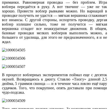
приманки. Равномерная проводка — без проблем. Игра
воблера передаётся в руку. А вот твичинг — уже не так
хорошо. Провести воблер рывками можно. Но вариаций в
проводке получить не удастся — мягкая вершинка сглаживает
все нюансы. С другой стороны, испортить проводку, дергая
воблер излишне сильно, тоже не получится — мягкая
вершинка сгладит все неаккуратные движения. В общем,
базовые проводки мелких воблеров выполнить можно, а
большего от удилища, для этого не предназначенного, я и не
ждал.
В процессе воблерных экспериментов поймал еще с десяток
окуней. Возвращаюсь к джигу. Ставлю «Тиогу» длиной 2,5
дюйма, 5 граммов свинца — и в течение часа ловлю ещё пару
судачков. Того, что покрупнее, опять доставали при помощи
чудо-подсака.
Того, что помельче, поднял «краном». За целостность удилища