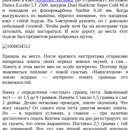
Daiwa Exceler LT 2500, шнуром Duel Hardcore Super Сold #0.4
и поводком из флюорокарбона Starline 0,18 мм. Когда
выгружались из машины, обратил внимание, что напарник
взял с собой подсак. На 3-метровой рукояти, но с довольно
небольшой головой. Чтобы рыбу хотя бы на килограмм туда
затолкать, надо постараться. И всю дорогу до места этот
подсак был предметом разнообразных шуток.
Пришли на место. После краткого инструктажа отправляю
напарника ловить своих первых зимних окуней, а сам…
Ловить в этом месте мне не особо интересно. Поэтому буду
знакомиться поближе с новой снастью. «Навигатором» я
ловлю недавно — интересно понять границы его
возможностей.
Начну с определения «честных» границ теста. Заявленный
тест — от 1,5 до 9 граммов. Начнём. Ставлю 1,5 грамма и слаг
2 дюйма. Делаю несколько проводок, ловлю окунишку. Что
могу сказать? От самого низа теста джигом можно ловить.
Но — в хороших условиях, а главное — при наличии
достаточного опыта. Кончик падение на дно регистрирует, но
не сказать, что очень выраженно. Поставил 2,5 грамма с той
же приманкой. Вот тут уже чёткий визуальный контроль