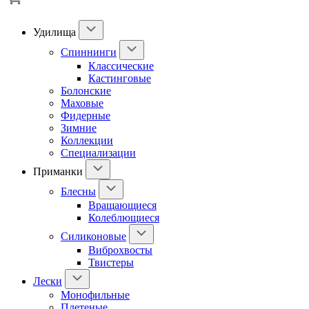
Удилища
Спиннинги
Классические
Кастинговые
Болонские
Маховые
Фидерные
Зимние
Коллекции
Специализации
Приманки
Блесны
Вращающиеся
Колеблющиеся
Силиконовые
Виброхвосты
Твистеры
Лески
Монофильные
Плетеные