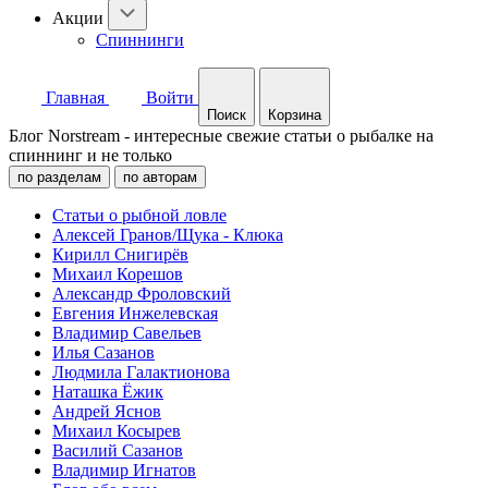
Акции
Спиннинги
Главная
Войти
Поиск
Корзина
Блог Norstream - интересные свежие статьи о рыбалке на
спиннинг и не только
по разделам
по авторам
Статьи о рыбной ловле
Алексей Гранов/Щука - Клюка
Кирилл Снигирёв
Михаил Корешов
Александр Фроловский
Евгения Инжелевская
Владимир Савельев
Илья Сазанов
Людмила Галактионова
Наташка Ёжик
Андрей Яснов
Михаил Косырев
Василий Сазанов
Владимир Игнатов