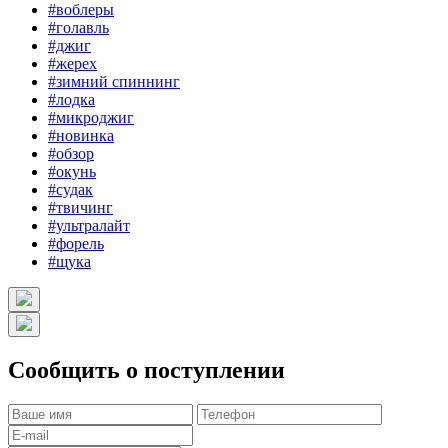
#воблеры
#голавль
#джиг
#жерех
#зимний спиннинг
#лодка
#микроджиг
#новинка
#обзор
#окунь
#судак
#твичинг
#ультралайт
#форель
#щука
Сообщить о поступлении