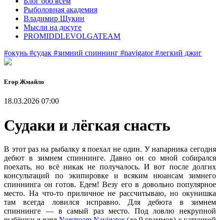
Блог обо всем
Рыболовная академия
Владимир Щукин
Мысли на досуге
PROMIDDLEVOLGATEAM
#окунь
#судак
#зимний спиннинг
#navigator
#легкий джиг
Егор Жмайло
18.03.2026 07:00
Судаки и лёгкая снасть
В этот раз на рыбалку я поехал не один. У напарника сегодня
дебют в зимнем спиннинге. Давно он со мной собирался
поехать, но всё никак не получалось. И вот после долгих
консультаций по экипировке и всяким нюансам зимнего
спиннинга он готов. Едем! Везу его в довольно популярное
место. На что-то приличное не рассчитываю, но окунишка
там всегда ловился исправно. Для дебюта в зимнем
спиннинге — в самый раз место. Под ловлю некрупной
рыбёшки я взял
Norstream Navigator
(до 9 граммов) с катушкой