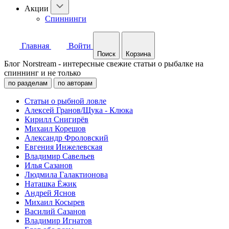
Акции
Спиннинги
Главная
Войти
Поиск
Корзина
Блог Norstream - интересные свежие статьи о рыбалке на
спиннинг и не только
по разделам
по авторам
Статьи о рыбной ловле
Алексей Гранов/Щука - Клюка
Кирилл Снигирёв
Михаил Корешов
Александр Фроловский
Евгения Инжелевская
Владимир Савельев
Илья Сазанов
Людмила Галактионова
Наташка Ёжик
Андрей Яснов
Михаил Косырев
Василий Сазанов
Владимир Игнатов