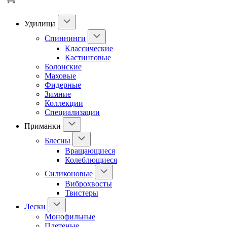
Удилища
Спиннинги
Классические
Кастинговые
Болонские
Маховые
Фидерные
Зимние
Коллекции
Специализации
Приманки
Блесны
Вращающиеся
Колеблющиеся
Силиконовые
Виброхвосты
Твистеры
Лески
Монофильные
Плетеные