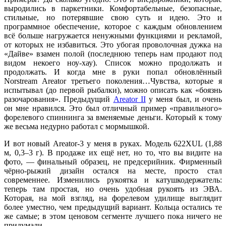
выродились в паркетники. Комфортабельные, безопасные,
стильные, но потерявшие свою суть и идею. Это и
программное обеспечение, которое с каждым обновлением
всё больше нагружается ненужными функциями и рекламой,
от которых не избавиться. Это убогая проволочная дужка на
«Дайве» взамен полой (последнюю теперь нам продают под
видом некоего ноу-хау). Список можно продолжать и
продолжать. И когда мне в руки попал обновлённый
Norstream Areator третьего поколения…Чувства, которые я
испытывал (до первой рыбалки), можно описать как «боязнь
разочарования». Предыдущий
Areator II
у меня был, и очень
он мне нравился. Это был отличный пример «правильного»
форелевого спиннинга за вменяемые деньги. Который к тому
же весьма недурно работал с мормышкой.
И вот новый Areator-3 у меня в руках. Модель 622XUL (1,88
м, 0,3–3 г). В продаже их ещё нет, но то, что вы видите на
фото, — финальный образец, не предсерийник. Фирменный
чёрно-рыжий дизайн остался на месте, просто стал
современнее. Изменились рукоятка и катушкодержатель:
теперь там простая, но очень удобная рукоять из ЭВА.
Которая, на мой взгляд, на форелевом удилище выглядит
более уместно, чем предыдущий вариант. Кольца остались те
же самые; в этом ценовом сегменте лучшего пока ничего не
придумали.