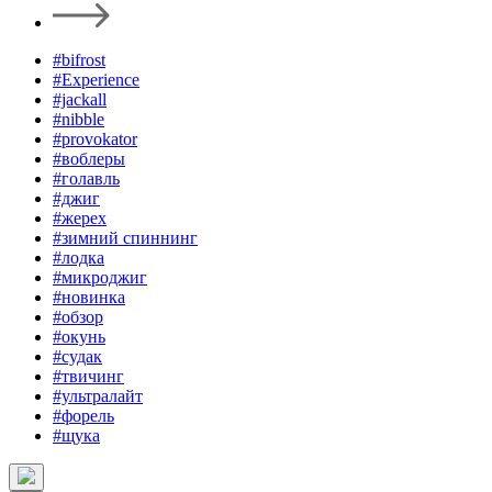
#bifrost
#Experience
#jackall
#nibble
#provokator
#воблеры
#голавль
#джиг
#жерех
#зимний спиннинг
#лодка
#микроджиг
#новинка
#обзор
#окунь
#судак
#твичинг
#ультралайт
#форель
#щука