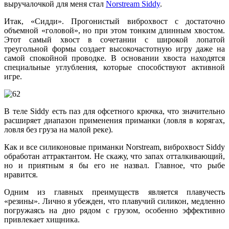
выручалочкой для меня стал
Norstream Siddy
.
Итак, «Сидди». Прогонистый виброхвост с достаточно
объемной «головой», но при этом тонким длинным хвостом.
Этот самый хвост в сочетании с широкой лопатой
треугольной формы создает высокочастотную игру даже на
самой спокойной проводке. В основании хвоста находятся
специальные углубления, которые способствуют активной
игре.
В теле Siddy есть паз для офсетного крючка, что значительно
расширяет диапазон применения приманки (ловля в корягах,
ловля без груза на малой реке).
Как и все силиконовые приманки Norstream, виброхвост Siddy
обработан аттрактантом. Не скажу, что запах отталкивающий,
но и приятным я бы его не назвал. Главное, что рыбе
нравится.
Одним из главных преимуществ является плавучесть
«резины». Лично я убежден, что плавучий силикон, медленно
погружаясь на дно рядом с грузом, особенно эффективно
привлекает хищника.