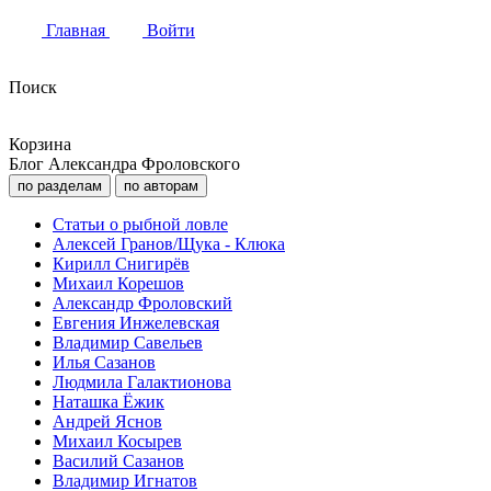
Главная
Войти
Поиск
Корзина
Блог Александра Фроловского
по разделам
по авторам
Статьи о рыбной ловле
Алексей Гранов/Щука - Клюка
Кирилл Снигирёв
Михаил Корешов
Александр Фроловский
Евгения Инжелевская
Владимир Савельев
Илья Сазанов
Людмила Галактионова
Наташка Ёжик
Андрей Яснов
Михаил Косырев
Василий Сазанов
Владимир Игнатов