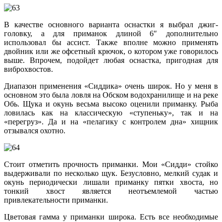
В качестве основного варианта оснастки я выбрал джиг-
головку, а для приманок длиной 6″ дополнительно
использовал бы ассист. Также вполне можно применять
двойник или же офсетный крючок, о котором уже говорилось
выше. Впрочем, подойдет любая оснастка, пригодная для
виброхвостов.
Диапазон применения «Сиддика» очень широк. Но у меня в
основном это была ловля на Обском водохранилище и на реке
Обь. Щука и окунь весьма высоко оценили приманку. Рыба
ловилась как на классическую «ступеньку», так и на
«перегруз». Да и на «пелагику с контролем дна» хищник
отзывался охотно.
Стоит отметить прочность приманки. Мои «Сидди» стойко
выдерживали по несколько щук. Безусловно, мелкий судак и
окунь периодически лишали приманку пятки хвоста, но
тонкий хвост является неотъемлемой частью
привлекательности приманки.
Цветовая гамма у приманки широка. Есть все необходимые