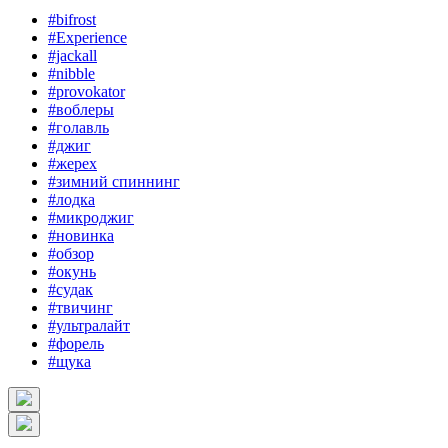
#bifrost
#Experience
#jackall
#nibble
#provokator
#воблеры
#голавль
#джиг
#жерех
#зимний спиннинг
#лодка
#микроджиг
#новинка
#обзор
#окунь
#судак
#твичинг
#ультралайт
#форель
#щука