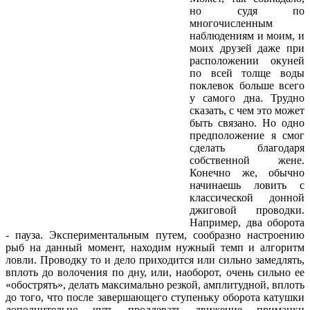
но судя по
многочисленным
наблюдениям и моим, и
моих друзей даже при
расположении окуней
по всей толще воды
поклевок больше всего
у самого дна. Трудно
сказать, с чем это может
быть связано. Но одно
предположение я смог
сделать благодаря
собственной жене.
Конечно же, обычно
начинаешь ловить с
классической донной
джиговой проводки.
Например, два оборота
- пауза. Экспериментальным путем, сообразно настроению
рыб на данный момент, находим нужный темп и алгоритм
ловли. Проводку то и дело приходится или сильно замедлять,
вплоть до волочения по дну, или, наоборот, очень сильно ее
«обострять», делать максимально резкой, амплитудной, вплоть
до того, что после завершающего ступеньку оборота катушки
дополнительно чуть продлевать движение приманки