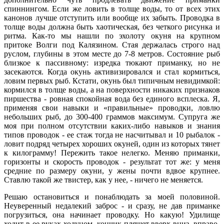
спиннингом. Если же ловить в толще воды, то от всех этих
канонов лучше отступить или вообще их забыть. Проводка в
толще воды должна быть хаотическая, без четкого рисунка и
ритма. Как-то мы нашли по эхолоту окуня на крупном
притоке Волги под Калязином. Стая держалась строго над
руслом, глубины в этом месте до 7-8 метров. Состояние рыб
близкое к пассивному: изредка тюкают приманку, но не
засекаются. Когда окунь активизировался и стал кормиться,
ловим первых рыб. Кстати, окунь был типичным невидимкой:
кормился в толще воды, а на поверхности никаких признаков
пиршества - ровная спокойная вода без единого всплеска. Я,
применяя свои навыки и «правильные» проводки, ловлю
небольших рыб, до 300-400 граммов максимум. Супруга же
моя при полном отсутствии каких-либо навыков и знания
типов проводок - ее стаж тогда не насчитывал и 10 рыбалок -
ловит подряд четырех хороших окуней, один из которых тянет
к килограмму! Пережить такое нелегко. Меняю приманки,
горизонты и скорость проводок - результат тот же: у меня
средние по размеру окуни, у жены почти вдвое крупнее.
Ставлю такой же твистер, как у нее, - ничего не меняется.
Решаю остановиться и понаблюдать за моей половиной.
Неуверенный недалекий заброс - и сразу, не дав приманке
погрузиться, она начинает проводку. Но какую! Удилище
ходит в ее руках ходуном, кончик пляшет вверх-вниз, вправо-