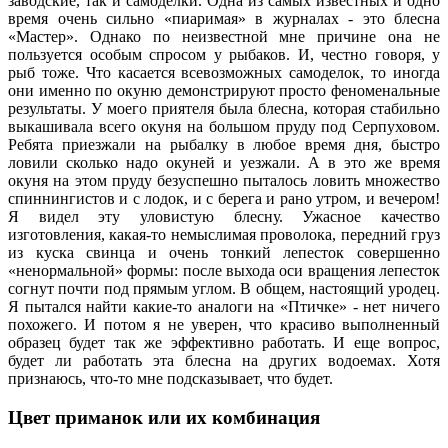
заводские, так и самоделки. Одна из самых известных и одно
время очень сильно «пиаримая» в журналах - это блесна
«Мастер». Однако по неизвестной мне причине она не
пользуется особым спросом у рыбаков. И, честно говоря, у
рыб тоже. Что касается всевозможных самоделок, то иногда
они именно по окуню демонстрируют просто феноменальные
результаты. У моего приятеля была блесна, которая стабильно
выкашивала всего окуня на большом пруду под Серпуховом.
Ребята приезжали на рыбалку в любое время дня, быстро
ловили сколько надо окуней и уезжали. А в это же время
окуня на этом пруду безуспешно пыталось ловить множество
спиннингистов и с лодок, и с берега и рано утром, и вечером!
Я видел эту уловистую блесну. Ужасное качество
изготовления, какая-то немыслимая проволока, передний груз
из куска свинца и очень тонкий лепесток совершенно
«ненормальной» формы: после выхода оси вращения лепесток
согнут почти под прямым углом. В общем, настоящий уродец.
Я пытался найти какие-то аналоги на «Птичке» - нет ничего
похожего. И потом я не уверен, что красиво выполненный
образец будет так же эффективно работать. И еще вопрос,
будет ли работать эта блесна на других водоемах. Хотя
признаюсь, что-то мне подсказывает, что будет.
Цвет приманок или их комбинация