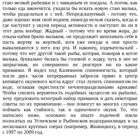
стаю мелкой рыбешки и с чавканьем ее поедала. А потом, как
только еда закончится, уходила бы искать новую стаю малька,
чтобы разделаться и с ней. Непредсказуемый - потому что,
даже хорошо зная свой водоем, никогда нельзя сказать, когда и
где наступит у окуня период активности и наступит ли он в
этот день вообще. Жадный - потому что во время жора, до
отказа набив брюхо мальком, он продолжает запихивать себе в
пасть жертву за жертвой, хотя уже некуда и они просто
вываливаются у него изо рта. И наконец, издевательский -
потому что нет другой такой рыбы, которая, пожирая в котле
малька, буквально билась бы головой о лодку, чуть в нее не
запрыгивая, но совершенно не реагируя ни на какие
приманки. Я видел под Калязином спиннингиста, который
после двух часов непрерывных забросов прямо в центр
кипящего окуневого котла вдруг стал лупить спиннингом по
воде, оглашая окрестности нечленораздельными криками!
Чтобы снизить вероятность подобных эксцессов на рыбалке,
хочу предложить нехитрый набор приманок и дать некоторые
советы по их применению - они помогут во многих случаях
поймать как стайного, так и одиночного окуня. То, что
написано ниже, основано на опыте лодочной ловли
полосатых на Угличском и Рыбинском водохранилищах и на
нескольких крупных озерах (например, Жижицких), в период
с 1997 по 2009 год.