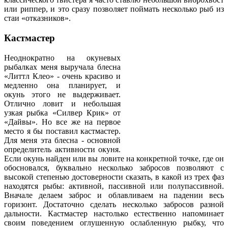
или риппер, и это сразу позволяет поймать несколько рыб из
стаи «отказников».
Кастмастер
Неоднократно на окуневых
рыбалках меня выручала блесна
«Литтл Клео» - очень красиво и
медленно она планирует, и
окунь этого не выдерживает.
Отлично ловит и небольшая
узкая рыбка «Силвер Крик» от
«Дайвы». Но все же на первое
место я бы поставил кастмастер.
Для меня эта блесна - основной
определитель активности окуня.
Если окунь найден или вы ловите на конкретной точке, где он
обосновался, буквально несколько забросов позволяют с
высокой степенью достоверности сказать, в какой из трех фаз
находятся рыбы: активной, пассивной или полупассивной.
Вначале делаем заброс и облавливаем на падении весь
горизонт. Достаточно сделать несколько забросов разной
дальности. Кастмастер настолько естественно напоминает
своим поведением оглушенную ослабленную рыбку, что