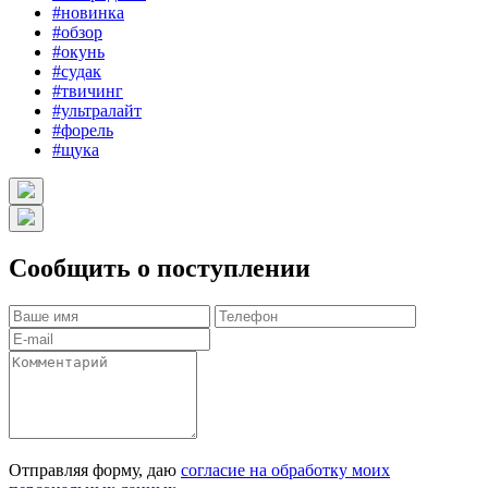
#новинка
#обзор
#окунь
#судак
#твичинг
#ультралайт
#форель
#щука
Сообщить о поступлении
Отправляя форму, даю
согласие на обработку моих