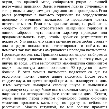
окуни, по крайней мере, собираются рядом с линией
погружения приманки. Затем начинаем ловить ступенькой в
толще воды и завершаем разведку донными проводками. Если
рыбы реагируют в каком-то горизонте на определенную
проводку и начинают засекаться, то продолжаем ловить,
ничего не меняя. Если есть признаки атаки, но рыба лишь
«бодает» блесну, то отрабатываем найденный горизонт и
линию забросов, чуть изменяя характер проводки или
продолжительность пауз, чтобы добиться результативных
поклевок. Учитывая, что самые крупные рыбы любят стоять у
дна и редко попадаются, активизировать и поймать их
помогает так называемая американская проводка кастмастера.
Производится она так. Приманка кладется на дно, выбирается
слабина шнура, кончик спиннинга смотрит на точку выхода
шнура из воды. Затем выполняется мах-подсечка спиннингом
вверх - амплитуда может составлять 90 градусов и даже
больше. В этот момент кастмастер подлетает со дна на
расстояние, почти равное длине подсечки. После этого
следует пауза, во время которой приманка планирует на дно.
Затем катушкой выбираем слабину шнура и выполняем
следующую ступеньку. Чаще всего поклевки следуют на фазе
падения и на неподвижной фазе «лежания на дне». Кстати,
очень полезно перед началом очередного рывка о-о-очень
медленно протащить кастмастер по грунту на небольшое
расстояние. Можно катушкой, но мне больше нравится