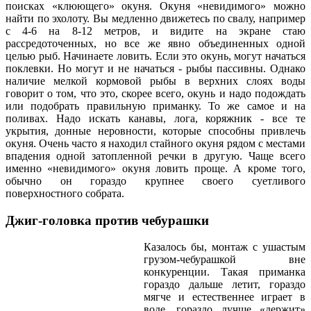
поисках «клюющего» окуня. Окуня «невидимого» можно
найти по эхолоту. Вы медленно движетесь по свалу, например
с 4-6 на 8-12 метров, и видите на экране стаю
рассредоточенных, но все же явно объединенных одной
целью рыб. Начинаете ловить. Если это окунь, могут начаться
поклевки. Но могут и не начаться - рыбы пассивны. Однако
наличие мелкой кормовой рыбы в верхних слоях воды
говорит о том, что это, скорее всего, окунь и надо подождать
или подобрать правильную приманку. То же самое и на
поливах. Надо искать канавы, лога, коряжник - все те
укрытия, донные неровности, которые способны привлечь
окуня. Очень часто я находил стайного окуня рядом с местами
впадения одной затопленной речки в другую. Чаще всего
именно «невидимого» окуня ловить проще. А кроме того,
обычно он гораздо крупнее своего суетливого
поверхностного собрата.
Джиг-головка против чебурашки
Казалось бы, монтаж с ушастым
грузом-чебурашкой вне
конкуренции. Такая приманка
гораздо дальше летит, гораздо
мягче и естественнее играет в
воде, гораздо лучше «держит»