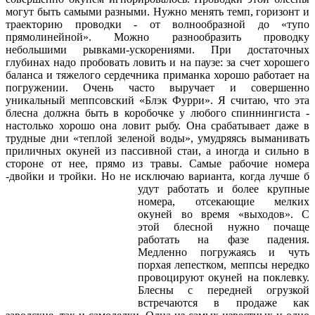
могут быть самыми разными. Нужно менять темп, горизонт и
траекторию проводки - от волнообразной до «тупо
прямолинейной». Можно разнообразить проводку
небольшими рывками-ускорениями. При достаточных
глубинах надо пробовать ловить и на паузе: за счет хорошего
баланса и тяжелого сердечника приманка хорошо работает на
погружении. Очень часто выручает и совершенно
уникальный меппсовский «Блэк Фурри». Я считаю, что эта
блесна должна быть в коробочке у любого спиннингиста -
настолько хорошо она ловит рыбу. Она срабатывает даже в
трудные дни «теплой зеленой воды», умудряясь выманивать
приличных окуней из пассивной стаи, а иногда и сильно в
стороне от нее, прямо из травы. Самые рабочие номера
-двойки и тройки. Но не исключаю варианта, когда лучше б
удут работать и более крупные
номера, отсекающие мелких
окуней во время «выходов». С
этой блесной нужно почаще
работать на фазе падения.
Медленно погружаясь и чуть
порхая лепестком, меппсы нередко
провоцируют окуней на поклевку.
Блесны с передней огрузкой
встречаются в продаже как