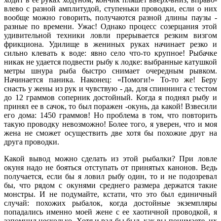
влево с разной амплитудой, ступеньки проводки, если о них
вообще можно говорить, получаются разной длины паузы -
разные по времени. Ужас! Однако процесс созерцания этой
удивительной техники ловли прерывается резким визгом
фрикциона. Удилище в жениных руках начинает резко и
сильно клевать к воде: явно село что-то крупное! Рыбачке
никак не удается подвести рыбу к лодке: выбранные катушкой
метры шнура рыба быстро снимает очередным рывком.
Начинается паника. Наконец: «Помоги!» То-то же! Беру
снасть у жены из рук и чувствую - да, для спиннинга с тестом
до 12 граммов соперник достойный. Когда я поднял рыбу и
принял ее в сачок, то был поражен -окунь, да какой! Взвесили
его дома: 1450 граммов! Но проблема в том, что повторить
такую проводку невозможно! Более того, я уверен, что и моя
жена не сможет осуществить две хотя бы похожие друг на
друга проводки.
Какой вывод можно сделать из этой рыбалки? При ловле
окуня надо не бояться отступать от принятых канонов. Ведь
получается, если бы я ловил рыбу один, то и не подозревал
бы, что рядом с окунями среднего размера держатся такие
монстры. И не подумайте, кстати, что это был единичный
случай: похожих рыбалок, когда достойные экземпляры
попадались именно моей жене с ее хаотичной проводкой, я
запомнил несколько. Хотя и рад бы был, как вы понимаете, их