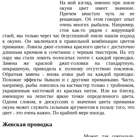
На мой взгляд, именно при ловле
окуня цвет имеет значение.
Причем зачастую чуть ли не
решающее. Об этом говорит опыт
очень многих рыбалок. Например,
стоя как-то рядом с жирующей
стаей, мы только через час безуспешной ловли нашли подход
к окуню. Он заключался в правильной комбинации цветов
приманки. Ловила джиг-головка красного цвета с достаточно
длинным крючком в сочетании с черным твистером. На эту
пару мы стали ловить полосатых почти с каждой проводки.
Замена же красной джиг-головки на стандартную,
некрашеную, приводила к полному отсутствию поклевок.
Обратная замена - вновь атаки рыб на каждой проводке.
Похожие эффекты бывали и с другими приманками. Часто,
например, рыбы ловились на кастмастер только с тройником,
украшенным кисточкой из красных ниток. Или на блесну,
имеющую на лепестке яркие точки определенного цвета.
Одним словом, в дискуссиях о значении цвета приманки
окунь может служить сильным аргументом в пользу того, что
цвет - это очень важно. По крайней мере иногда.
Женская проводка
Может, так совпадало,