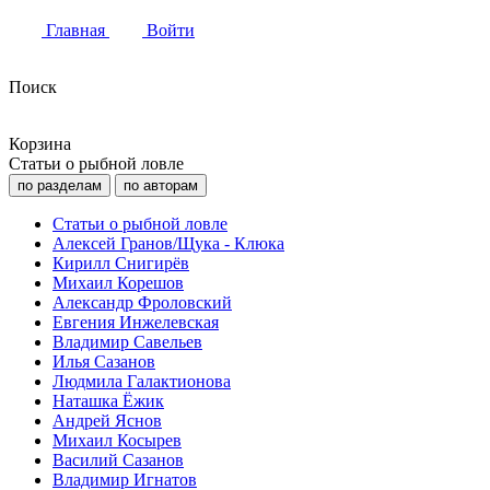
Главная
Войти
Поиск
Корзина
Статьи о рыбной ловле
по разделам
по авторам
Статьи о рыбной ловле
Алексей Гранов/Щука - Клюка
Кирилл Снигирёв
Михаил Корешов
Александр Фроловский
Евгения Инжелевская
Владимир Савельев
Илья Сазанов
Людмила Галактионова
Наташка Ёжик
Андрей Яснов
Михаил Косырев
Василий Сазанов
Владимир Игнатов