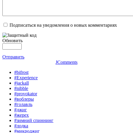
Подписаться на уведомления о новых комментариях
Обновить
Отправить
JComments
#bifrost
#Experience
#jackall
#nibble
#provokator
#воблеры
#голавль
#джиг
#жерех
#зимний спиннинг
#лодка
#микроджиг