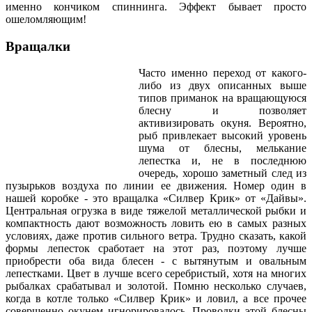
именно кончиком спиннинга. Эффект бывает просто
ошеломляющим!
Вращалки
Часто именно переход от какого-
либо из двух описанных выше
типов приманок на вращающуюся
блесну и позволяет
активизировать окуня. Вероятно,
рыб привлекает высокий уровень
шума от блесны, мелькание
лепестка и, не в последнюю
очередь, хорошо заметный след из
пузырьков воздуха по линии ее движения. Номер один в
нашей коробке - это вращалка «Силвер Крик» от «Дайвы».
Центральная огрузка в виде тяжелой металлической рыбки и
компактность дают возможность ловить ею в самых разных
условиях, даже против сильного ветра. Трудно сказать, какой
формы лепесток сработает на этот раз, поэтому лучше
приобрести оба вида блесен - с вытянутым и овальным
лепестками. Цвет в лучше всего серебристый, хотя на многих
рыбалках срабатывал и золотой. Помню несколько случаев,
когда в котле только «Силвер Крик» и ловил, а все прочее
совершенно окунем игнорировалось. Проводки этой блесны