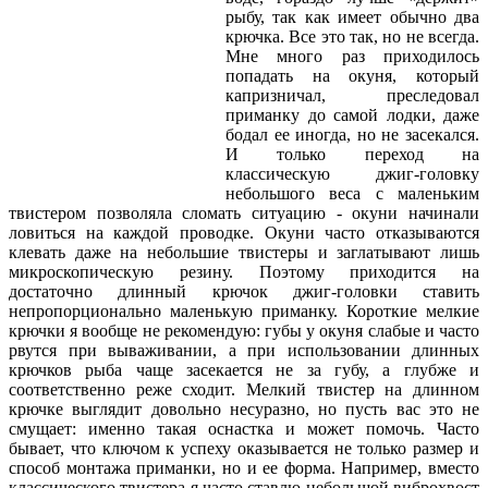
рыбу, так как имеет обычно два
крючка. Все это так, но не всегда.
Мне много раз приходилось
попадать на окуня, который
капризничал, преследовал
приманку до самой лодки, даже
бодал ее иногда, но не засекался.
И только переход на
классическую джиг-головку
небольшого веса с маленьким
твистером позволяла сломать ситуацию - окуни начинали
ловиться на каждой проводке. Окуни часто отказываются
клевать даже на небольшие твистеры и заглатывают лишь
микроскопическую резину. Поэтому приходится на
достаточно длинный крючок джиг-головки ставить
непропорционально маленькую приманку. Короткие мелкие
крючки я вообще не рекомендую: губы у окуня слабые и часто
рвутся при вываживании, а при использовании длинных
крючков рыба чаще засекается не за губу, а глубже и
соответственно реже сходит. Мелкий твистер на длинном
крючке выглядит довольно несуразно, но пусть вас это не
смущает: именно такая оснастка и может помочь. Часто
бывает, что ключом к успеху оказывается не только размер и
способ монтажа приманки, но и ее форма. Например, вместо
классического твистера я часто ставлю небольшой виброхвост