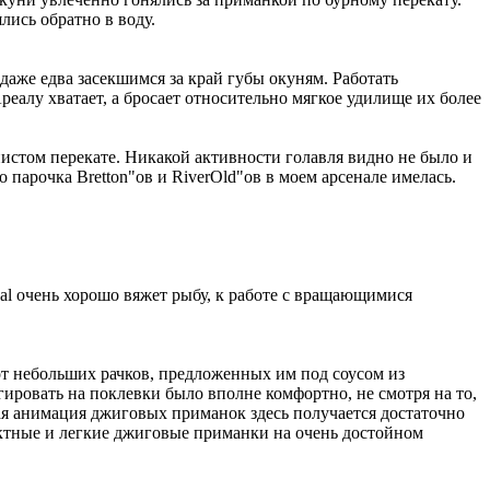
ись обратно в воду.
 даже едва засекшимся за край губы окуням. Работать
лу хватает, а бросает относительно мягкое удилище их более
нистом перекате. Никакой активности голавля видно не было и
 парочка Bretton"ов и RiverOld"ов в моем арсенале имелась.
al очень хорошо вяжет рыбу, к работе с вращающимися
 от небольших рачков, предложенных им под соусом из
ировать на поклевки было вполне комфортно, не смотря на то,
ая анимация джиговых приманок здесь получается достаточно
пактные и легкие джиговые приманки на очень достойном