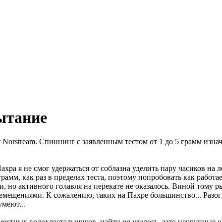
пытание
т Norstream. Спиннинг с заявленным тестом от 1 до 5 грамм изн
хра я не смог удержаться от соблазна уделить пару часиков на 
рамм, как раз в пределах теста, поэтому попробовать как работ
, но активного голавля на перекате не оказалось. Виной тому 
щениями. К сожалению, таких на Пахре большинство... Разогнат
умеют...
местных водохлестальщиков, найти не удалось, зато некрупные 