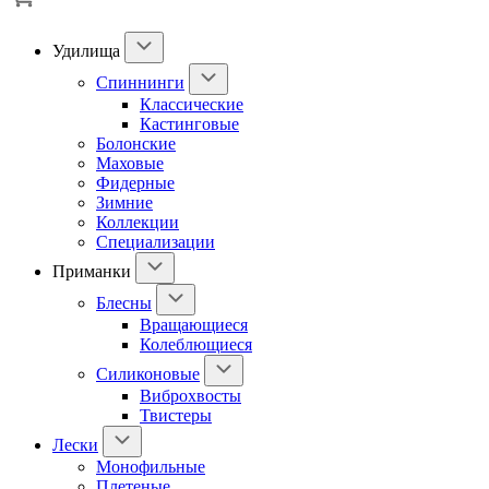
Удилища
Спиннинги
Классические
Кастинговые
Болонские
Маховые
Фидерные
Зимние
Коллекции
Специализации
Приманки
Блесны
Вращающиеся
Колеблющиеся
Силиконовые
Виброхвосты
Твистеры
Лески
Монофильные
Плетеные