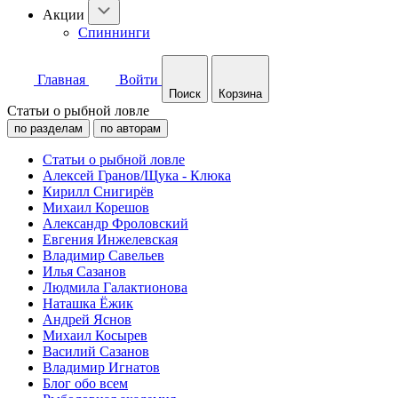
Акции
Спиннинги
Главная
Войти
Поиск
Корзина
Статьи о рыбной ловле
по разделам
по авторам
Статьи о рыбной ловле
Алексей Гранов/Щука - Клюка
Кирилл Снигирёв
Михаил Корешов
Александр Фроловский
Евгения Инжелевская
Владимир Савельев
Илья Сазанов
Людмила Галактионова
Наташка Ёжик
Андрей Яснов
Михаил Косырев
Василий Сазанов
Владимир Игнатов
Блог обо всем