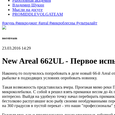
Рыболовная академия
Владимир Щукин
Мысли на досуге
PROMIDDLEVOLGATEAM
#окунь
#микроджиг
#areal
#микроблесны
#ультралайт
norstream
23.03.2016 14:29
New Areal 662UL - Первое ис
Наконец-то получилось попробовать в деле новый 66-й Areal о
рыбалке в подходящих условиях опробовать новинку.
Такая возможность представилась вчера. Проезжая мимо реки Па
микроколебалки. С собой я решил взять приманки весом до 4х г
интересно. Выйдя на удобную точку начал перебирать приманки
бестолково распугавшие всю рыбу своими необдуманными переме
на 360 градусов в пустой перекат - это наши "профессионалы" 
Голавля мне, как и предполагалось после увиденных действий 