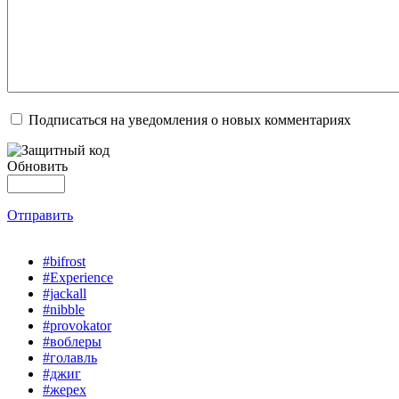
Подписаться на уведомления о новых комментариях
Обновить
Отправить
#bifrost
#Experience
#jackall
#nibble
#provokator
#воблеры
#голавль
#джиг
#жерех