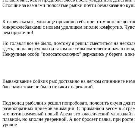
Стоящие за камнями полосатые рыбки почти безнаказанно куша
К слову сказать, удилище проявило себя при этом вполне досто
микроколебалками с новым удилищем вполне комфортно. Чувст
чем прилично!
Но голавля все не было, поэтому я решил сместиться на неско
здесь, но на вертушки на таком же сильном течении начал попад
Некрупные особи "полосатоколючих" держались у берега, а эк
Вываживание бойких рыб доставило на легком спиннинге немал
блеснами тоже не было никаких нареканий.
Под конец рыбалки я решил попробовать половить окуня джигом
разнообразных приемов анимации. С приманкой весом в 2 грамм
что пятиграммовый новый Ареал это классический ультралайт 
плавной, но вполне уверенной. А вот бросает палка, при росте
уровне.