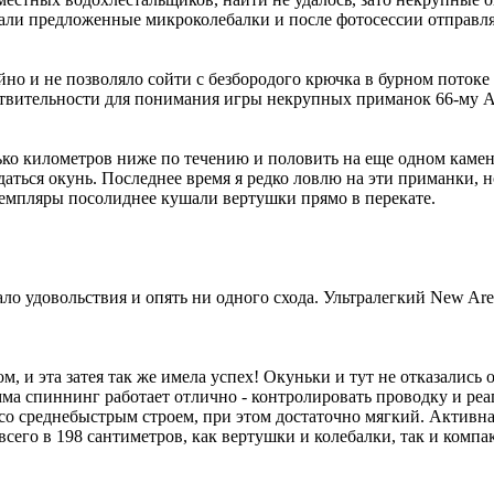
ли предложенные микроколебалки и после фотосессии отправлял
йно и не позволяло сойти с безбородого крючка в бурном потоке
вительности для понимания игры некрупных приманок 66-му Ареа
лько километров ниже по течению и половить на еще одном каме
аться окунь. Последнее время я редко ловлю на эти приманки, но
земпляры посолиднее кушали вертушки прямо в перекате.
о удовольствия и опять ни одного схода. Ультралегкий New Are
, и эта затея так же имела успех! Окуньки и тут не отказались
а спиннинг работает отлично - контролировать проводку и реаг
со среднебыстрым строем, при этом достаточно мягкий. Активн
 всего в 198 сантиметров, как вертушки и колебалки, так и ком