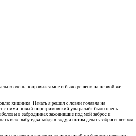
ачально очень понравился мне и было решено на первой же
ловлю хищника. Начать я решил с ловли голавля на
ает с ними новый норстримовский ультралайт было очень
рыболовы в забродниках заходившие под мой заброс и
ь всю рыбу едва зайдя в воду, а потом делать забросы веером
окуни увлеченно гонялись за приманкой по бурному перекату.