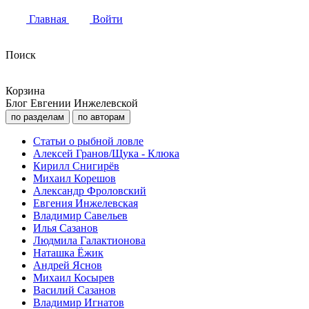
Главная
Войти
Поиск
Корзина
Блог Евгении Инжелевской
по разделам
по авторам
Статьи о рыбной ловле
Алексей Гранов/Щука - Клюка
Кирилл Снигирёв
Михаил Корешов
Александр Фроловский
Евгения Инжелевская
Владимир Савельев
Илья Сазанов
Людмила Галактионова
Наташка Ёжик
Андрей Яснов
Михаил Косырев
Василий Сазанов
Владимир Игнатов