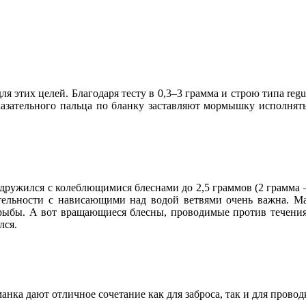
 этих целей. Благодаря тесту в 0,3–3 грамма и строю типа regu
указательного пальца по бланку заставляют мормышку исполнят
дружился с колеблющимися блеснами до 2,5 граммов (2 грамма 
ительности с нависающими над водой ветвями очень важна. Мал
ыбы. А вот вращающиеся блесны, проводимые против течения, у
лся.
нка дают отличное сочетание как для заброса, так и для провод