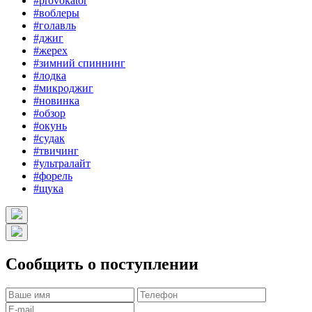
#provokator
#воблеры
#голавль
#джиг
#жерех
#зимний спиннинг
#лодка
#микроджиг
#новинка
#обзор
#окунь
#судак
#твичинг
#ультралайт
#форель
#щука
Сообщить о поступлении