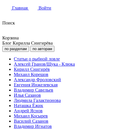
Главная
Войти
Поиск
Корзина
Блог Кирилла Снигирёва
по разделам
по авторам
Статьи о рыбной ловле
Алексей Гранов/Щука - Клюка
Кирилл Снигирёв
Михаил Корешов
Александр Фроловский
Евгения Инжелевская
Владимир Савельев
Илья Сазанов
Людмила Галактионова
Наташка Ёжик
Андрей Яснов
Михаил Косырев
Василий Сазанов
Владимир Игнатов