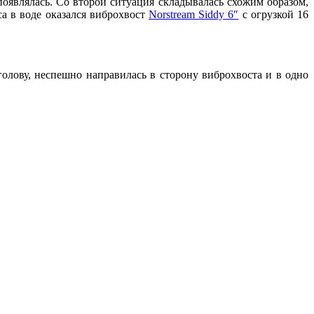
оявлялась. Со второй ситуация складывалась схожим образом,
а в воде оказался виброхвост
Norstream Siddy 6″
с огрузкой 16
голову, неспешно направилась в сторону виброхвоста и в одно