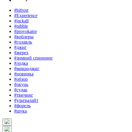
#bifrost
#Experience
#jackall
#nibble
#provokator
#воблеры
#голавль
#джиг
#жерех
#зимний спиннинг
#лодка
#микроджиг
#новинка
#обзор
#окунь
#судак
#твичинг
#ультралайт
#форель
#щука