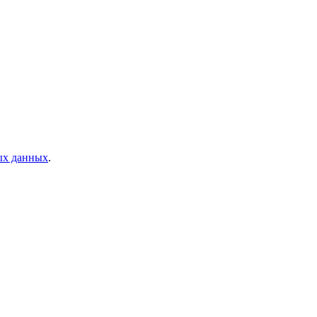
ых данных
.