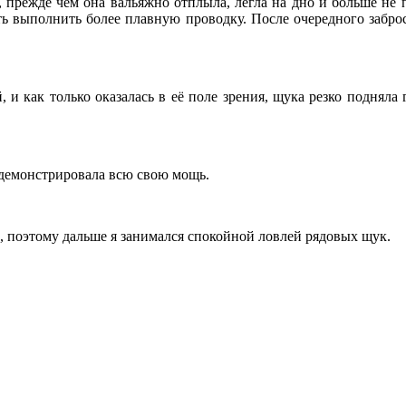
 прежде чем она вальяжно отплыла, легла на дно и больше не п
ть выполнить более плавную проводку. После очередного заброс
и как только оказалась в её поле зрения, щука резко подняла 
демонстрировала всю свою мощь.
, поэтому дальше я занимался спокойной ловлей рядовых щук.