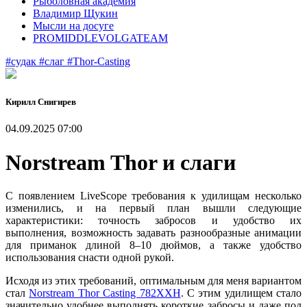
Рыболовная академия
Владимир Щукин
Мысли на досуге
PROMIDDLEVOLGATEAM
#судак
#слаг
#Thor-Casting
Кирилл Снигирев
04.09.2025 07:00
Norstream Thor и слаги
С появлением LiveScope требования к удилищам несколько
изменились, и на первый план вышли следующие
характеристики: точность забросов и удобство их
выполнения, возможность задавать разнообразные анимации
для приманок длиной 8–10 дюймов, а также удобство
использования снасти одной рукой.
Исходя из этих требований, оптимальным для меня вариантом
стал
Norstream Thor Casting 782XXH
. С этим удилищем стало
значительно удобнее выполнять короткие забросы и даже под