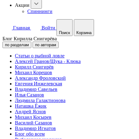
Акции
Спиннинги
Главная
Войти
Поиск
Корзина
Блог Кирилла Снигирёва
по разделам
по авторам
Статьи о рыбной ловле
Алексей Гранов/Щука - Клюка
Кирилл Снигирёв
Михаил Корешов
Александр Фроловский
Евгения Инжелевская
Владимир Савельев
Илья Сазанов
Людмила Галактионова
Наташка Ёжик
Андрей Яснов
Михаил Косырев
Василий Сазанов
Владимир Игнатов
Блог обо всем