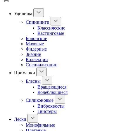
Удилища
Спиннинги
Классические
Кастинговые
Болонские
Маховые
Фидерные
Зимние
Коллекции
Специализации
Приманки
Блесны
Вращающиеся
Колеблющиеся
Силиконовые
Виброхвосты
Твистеры
Лески
Монофильные
Плетеные