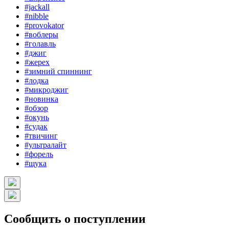
#jackall
#nibble
#provokator
#воблеры
#голавль
#джиг
#жерех
#зимний спиннинг
#лодка
#микроджиг
#новинка
#обзор
#окунь
#судак
#твичинг
#ультралайт
#форель
#щука
Сообщить о поступлении