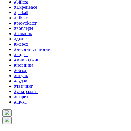
#bifrost
#Experience
#jackall
#nibble
#provokator
#воблеры
#голавль
#джиг
#жерех
#зимний спиннинг
#лодка
#микроджиг
#новинка
#обзор
#окунь
#судак
#твичинг
#ультралайт
#форель
#щука