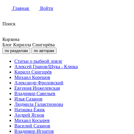
Главная
Войти
Поиск
Корзина
Блог Кирилла Снигирёва
по разделам
по авторам
Статьи о рыбной ловле
Алексей Гранов/Щука - Клюка
Кирилл Снигирёв
Михаил Корешов
Александр Фроловский
Евгения Инжелевская
Владимир Савельев
Илья Сазанов
Людмила Галактионова
Наташка Ёжик
Андрей Яснов
Михаил Косырев
Василий Сазанов
Владимир Игнатов