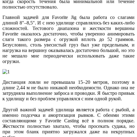
когда скорость течения была минимальной или течение
полностью отсутствовало.
Главной задачей для Favorite Jig была работа со слагами
длиной 8″–8,5″. И с нею удилище справлялось без каких-либо
сложностей. Тестового диапазона и жесткости вершины
Favorite оказалось достаточно, чтобы уверенно анимировать
слаги такого размера с огрузкой вплоть до 52 граммов.
Безусловно, столь увесистый груз был уже предельным, и
нагрузка на вершину оказывалась достаточно большой, но это
не мешало мне периодически использовать даже такие
огрузки.
Дистанция ловли не превышала 15–20 метров, поэтому в
длине 2,44 м не было никакой необходимости. Однако она не
затрудняла выполнение заброса и проводки. Я быстро привык
к удилищу и без проблем управлялся с ним одной рукой.
Другой важной задачей удилища является работа с рыбой, а
именно подсечка и амортизация рывков. С обеими этими
составляющими у Favorite Casting всё в полном порядке.
Жесткости полностью хватало, чтобы просекать судака, но
при этом бланк приятно загружался даже на некрупных