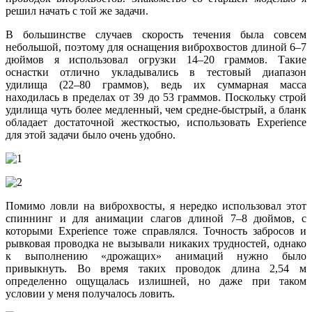
решил начать с той же задачи.
В большинстве случаев скорость течения была совсем
небольшой, поэтому для оснащения виброхвостов длиной 6–7
дюймов я использовал огрузки 14–20 граммов. Такие
оснастки отлично укладывались в тестовый диапазон
удилища (22–80 граммов), ведь их суммарная масса
находилась в пределах от 39 до 53 граммов. Поскольку строй
удилища чуть более медленный, чем средне-быстрый, а бланк
обладает достаточной жесткостью, использовать Experience
для этой задачи было очень удобно.
Помимо ловли на виброхвосты, я нередко использовал этот
спиннинг и для анимации слагов длиной 7–8 дюймов, с
которыми Experience тоже справлялся. Точность забросов и
рывковая проводка не вызывали никаких трудностей, однако
к выполнению «дрожащих» анимаций нужно было
привыкнуть. Во время таких проводок длина 2,54 м
определенно ощущалась излишней, но даже при таком
условии у меня получалось ловить.