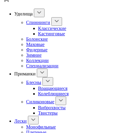
Удилища
Спиннинги
Классические
Кастинговые
Болонские
Маховые
Фидерные
Зимние
Коллекции
Специализации
Приманки
Блесны
Вращающиеся
Колеблющиеся
Силиконовые
Виброхвосты
Твистеры
Лески
Монофильные
Плетеные