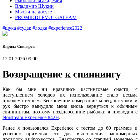
Рыболовная академия
Владимир Щукин
Мысли на досуге
PROMIDDLEVOLGATEAM
#щука
#судак
#лодка
#experience2022
Кирилл Снигирев
12.01.2026 09:00
Возвращение к спиннингу
Как бы мне ни нравились кастинговые снасти, с
наступлением холодов их использование стало весьма
проблематичным. Бесконечное обмерзание колец, катушки и
рук быстро вынудило меня вновь вернуться к обычным
спиннингам, поэтому позднеосенние рыбалки я проводил с
Norstream Experience 842H
.
Ранее я пользовался Experience с тестом до 60 граммов и
успешно применял его для выполнения равномерных
проводок виброхвостов. Знакомство со старшей моделью я