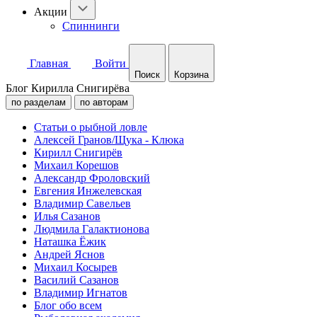
Акции
Спиннинги
Главная
Войти
Поиск
Корзина
Блог Кирилла Снигирёва
по разделам
по авторам
Статьи о рыбной ловле
Алексей Гранов/Щука - Клюка
Кирилл Снигирёв
Михаил Корешов
Александр Фроловский
Евгения Инжелевская
Владимир Савельев
Илья Сазанов
Людмила Галактионова
Наташка Ёжик
Андрей Яснов
Михаил Косырев
Василий Сазанов
Владимир Игнатов
Блог обо всем