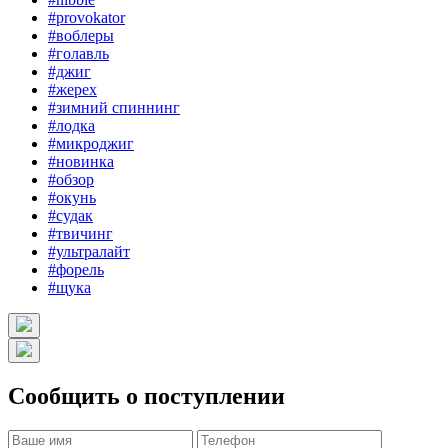
#provokator
#воблеры
#голавль
#джиг
#жерех
#зимний спиннинг
#лодка
#микроджиг
#новинка
#обзор
#окунь
#судак
#твичинг
#ультралайт
#форель
#щука
Сообщить о поступлении