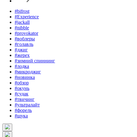
#bifrost
#Experience
#jackall
#nibble
#provokator
#воблеры
#голавль
#джиг
#жерех
#зимний спиннинг
#лодка
#микроджиг
#новинка
#обзор
#окунь
#судак
#твичинг
#ультралайт
#форель
#щука