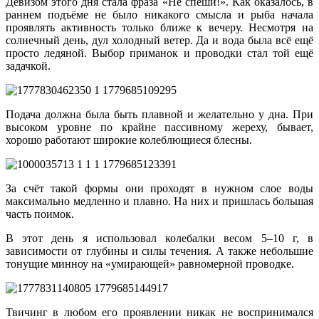
Девизом этого дня стала фраза «Не спеши!». Как оказалось, в
раннем подъёме не было никакого смысла и рыба начала
проявлять активность только ближе к вечеру. Несмотря на
солнечный день, дул холодный ветер. Да и вода была всё ещё
просто ледяной. Выбор приманок и проводки стал той ещё
задачкой.
Подача должна была быть плавной и желательно у дна. При
высоком уровне по крайне пассивному жереху, бывает,
хорошо работают широкие колеблющиеся блесны.
За счёт такой формы они проходят в нужном слое воды
максимально медленно и плавно. На них и пришлась большая
часть поимок.
В этот день я использовал колебалки весом 5–10 г, в
зависимости от глубины и силы течения. А также небольшие
тонущие минноу на «умирающей» равномерной проводке.
Твичинг в любом его проявлении никак не воспринимался