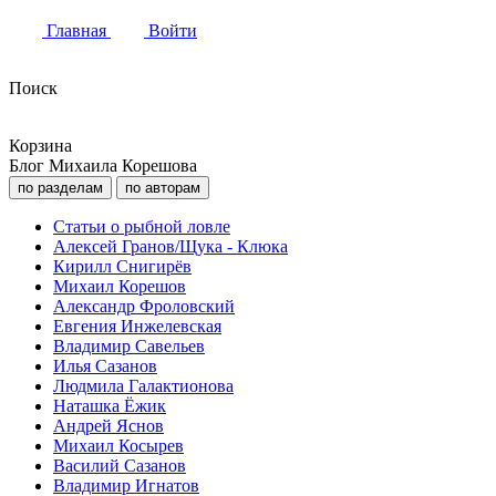
Главная
Войти
Поиск
Корзина
Блог Михаила Корешова
по разделам
по авторам
Статьи о рыбной ловле
Алексей Гранов/Щука - Клюка
Кирилл Снигирёв
Михаил Корешов
Александр Фроловский
Евгения Инжелевская
Владимир Савельев
Илья Сазанов
Людмила Галактионова
Наташка Ёжик
Андрей Яснов
Михаил Косырев
Василий Сазанов
Владимир Игнатов