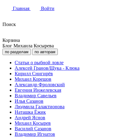
Главная
Войти
Поиск
Корзина
Блог Михаила Косырева
по разделам
по авторам
Статьи о рыбной ловле
Алексей Гранов/Щука - Клюка
Кирилл Снигирёв
Михаил Корешов
Александр Фроловский
Евгения Инжелевская
Владимир Савельев
Илья Сазанов
Людмила Галактионова
Наташка Ёжик
Андрей Яснов
Михаил Косырев
Василий Сазанов
Владимир Игнатов