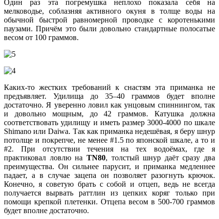
Один раз эта погремушка неплохо показала себя на
мелководье, соблазняя активного окуня в толще воды на
обычной быстрой равномерной проводке с коротенькими
паузами. Причём это были довольно стандартные полосатые
весом от 100 граммов.
Каких-то жестких требований к снастям эта приманка не
предъявляет. Удилища до 35–40 граммов будет вполне
достаточно. Я уверенно ловил как унцовым спиннингом, так
и довольно мощным, до 42 граммов. Катушка должна
соответствовать удилищу и иметь размер 3000-4000 по шкале
Shimano или Daiwa. Так как приманка недешёвая, я беру шнур
потолще и покрепче, не менее #1.5 по японской шкале, а то и
#2. При отсутствии течения на тех водоёмах, где я
практиковал ловлю на
TN80
, толстый шнур даёт сразу два
преимущества. Он сильнее парусит, и приманка медленнее
падает, а в случае зацепа он позволяет разогнуть крючок.
Конечно, я советую брать с собой и отцеп, ведь не всегда
получается вырвать раттлин из цепких коряг только при
помощи крепкой плетенки. Отцепа весом в 500-700 граммов
будет вполне достаточно.