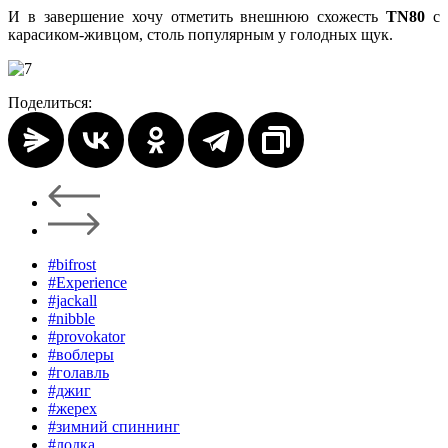
И в завершение хочу отметить внешнюю схожесть
TN80
с
карасиком-живцом, столь популярным у голодных щук.
Поделиться:
#bifrost
#Experience
#jackall
#nibble
#provokator
#воблеры
#голавль
#джиг
#жерех
#зимний спиннинг
#лодка