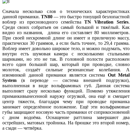
Сначала несколько слов о технических характеристиках
данной приманки.
TN80
— это быстро тонущий безлопастной
воблер из пресноводного семейства
TN Vibration Series
.
Среди своих собратьев он самый большой и тяжёлый. Как
видно из названия, длина его составляет 80 миллиметров.
При своей нескромной длине он имеет и приличную массу,
практически 30 граммов, а если быть точнее, то 29,4 грамма.
Воблер имеет довольно широкое тело, и можно подумать, что
внутри есть шумовая камера с несколькими стальными
шариками, но это не так. В головной полости расположен
всего один большой шар, который при проводке, словно
молоток, создаёт сильные резонансные колебания. А
изюминкой данной приманки является система
Out Metal
System
(в переводе — система внешней подгрузки),
выполненная в виде вольфрамовых губ. Данная система
выполняет сразу несколько функций. Помимо утяжеления
приманкивынесенной наружу огрузкой, она ещё и смещает
центр тяжести, благодаря чему при проводке приманка
занимает определённое положение. Ещё эти вольфрамовые
губы защищают носовую часть приманки от соприкосновений
с дном водоёма. Оснащение раттлина завершают два
острейших, матовых тройника. На брюшке это второй номер,
а сзади — четвёрка.