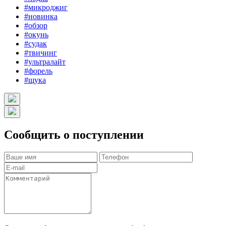
#микроджиг
#новинка
#обзор
#окунь
#судак
#твичинг
#ультралайт
#форель
#щука
Сообщить о поступлении