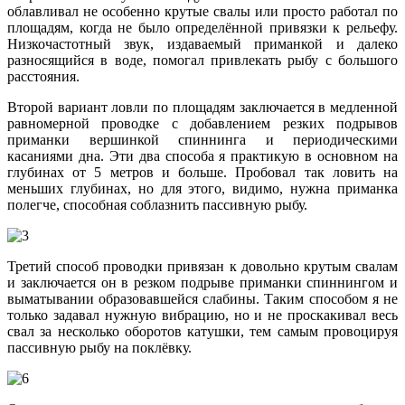
облавливал не особенно крутые свалы или просто работал по
площадям, когда не было определённой привязки к рельефу.
Низкочастотный звук, издаваемый приманкой и далеко
разносящийся в воде, помогал привлекать рыбу с большого
расстояния.
Второй вариант ловли по площадям заключается в медленной
равномерной проводке с добавлением резких подрывов
приманки вершинкой спиннинга и периодическими
касаниями дна. Эти два способа я практикую в основном на
глубинах от 5 метров и больше. Пробовал так ловить на
меньших глубинах, но для этого, видимо, нужна приманка
полегче, способная соблазнить пассивную рыбу.
Третий способ проводки привязан к довольно крутым свалам
и заключается он в резком подрыве приманки спиннингом и
выматывании образовавшейся слабины. Таким способом я не
только задавал нужную вибрацию, но и не проскакивал весь
свал за несколько оборотов катушки, тем самым провоцируя
пассивную рыбу на поклёвку.