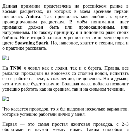
Данная приманка представлена на российском рынке в
восьми расцветках, из которых в моём арсенале первой
появилась
Аotora
. Так проявилась моя любовь к ярким,
провоцирующим расцветкам. В моём понимании, цвет
приманки должен быть или провокационным, или
натуральным. По такому принципу я и пополняю ряды своих
бойцов. Но и второй раттлин я решил взять в не менее ярком
цвете
Spawning Spark
. Но, наверное, хватит о теории, пора и
о практике рассказать.
На
TN80
я ловил как с лодки, так и с берега. Правда, все
рыбалки проходили на водоемах со стоячей водой, испытать
его в работе на реке, к сожалению, не довелось. Но я думаю,
что и там все будет отлично. Большая масса воблера позволит
успешно работать как на среднем, так и на сильном течении.
Что касается проводок, то я бы выделил несколько вариантов,
которые успешно работали лично у меня.
Первая — это самая простая джиговая проводка, с 2–3
оборотами и паузой между ними. Таким способом я