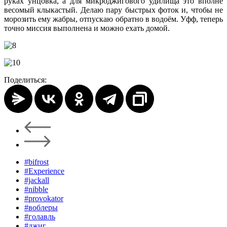
руках унцовка, а для микроджигового удилища это вполне
весомый клыкастый. Делаю пару быстрых фоток и, чтобы не
морозить ему жабры, отпускаю обратно в водоём. Уфф, теперь
точно миссия выполнена и можно ехать домой.
Поделиться:
#bifrost
#Experience
#jackall
#nibble
#provokator
#воблеры
#голавль
#джиг