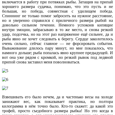
включается в работу при потяжках рыбы. Затащив на припай
хорошего размера судачка, понимаю, что это пусть и не
большая, но победа, совместная с удилищем победа.
Спиннинг не только помог забросить на нужное расстояние,
но и уверенно справился с приличного размера рыбой на
довольно сильном течении. Немного успокоив кипящие
внутри эмоции, забрасываю в то же место, и снова резкий
удар, подсечка, но на этот раз напряжение ещё сильнее, да и
рыба явно не хочет следовать к берегу. Сердце заколотилось
очень сильно, сейчас главное — не форсировать события.
Вываживание длилось пару минут, но мне показалось, что
намного дольше; рыба попалась явно крупнее предыдущей. И
вот она уже рядом с кромкой, но резкий рывок под ледяной
припой снова заставил меня поволноваться.
Взвешивать его было нечем, да и частенько весы на холоде
занижают вес, как показывает практика, но полтора
килограмма в нём точно было. Кто-то скажет: да какой это
трофей, просто съедобного размера рыбка! Но это когда в