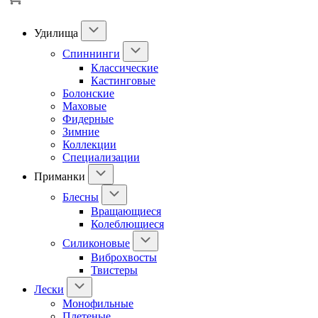
Удилища
Спиннинги
Классические
Кастинговые
Болонские
Маховые
Фидерные
Зимние
Коллекции
Специализации
Приманки
Блесны
Вращающиеся
Колеблющиеся
Силиконовые
Виброхвосты
Твистеры
Лески
Монофильные
Плетеные