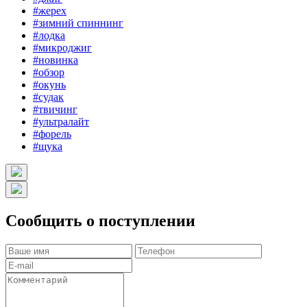
#жерех
#зимний спиннинг
#лодка
#микроджиг
#новинка
#обзор
#окунь
#судак
#твичинг
#ультралайт
#форель
#щука
Сообщить о поступлении