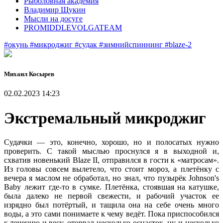
Рыболовная академия
Владимир Щукин
Мысли на досуге
PROMIDDLEVOLGATEAM
#окунь
#микроджиг
#судак
#зимнийспиннинг
#blaze-2
Михаил Косырев
02.02.2023 14:23
Экстремальный микроджиг
Судачки — это, конечно, хорошо, но и полосатых нужно
проверить. С такой мыслью проснулся я в выходной и,
схватив новенький Blaze II, отправился в гости к «матросам».
Из головы совсем вылетело, что стоит мороз, а плетёнку с
вечера я маслом не обработал, но знал, что пузырёк Johnson's
Baby лежит где-то в сумке. Плетёнка, стоявшая на катушке,
была далеко не первой свежести, и рабочий участок ее
изрядно был потёртый, и тащила она на себе очень много
воды, а это сами понимаете к чему ведёт. Пока приспособился
к течению и весу, оторвал несколько оснасток, ну и несколько