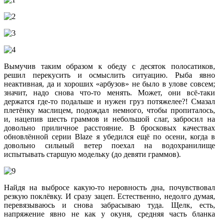
Вымучив таким образом к обеду с десяток полосатиков,
решил перекусить и осмыслить ситуацию. Рыба явно
неактивная, да и хороших «арбузов» не было в улове совсем;
значит, надо снова что-то менять. Может, они всё-таки
держатся где-то подальше и нужен груз потяжелее?! Смазал
плетёнку маслицем, подождал немного, чтобы пропиталось,
и, нацепив шесть граммов и небольшой слаг, забросил на
довольно приличное расстояние. В бросковых качествах
обновлённой серии Blaze я убедился ещё по осени, когда в
довольно сильный ветер поехал на водохранилище
испытывать старшую модельку (до девяти граммов).
Найдя на выбросе какую-то неровность дна, почувствовал
резкую поклёвку. И сразу зацеп. Естественно, недолго думая,
перевязываюсь и снова забрасываю туда. Щелк, есть,
напряжение явно не как у окуня, средняя часть бланка