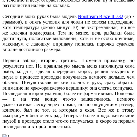
раз почистил наледь на кольцах.
Сегодня в моих руках была модель
Norstream Blaze II 732
(до 7
граммов), и опять условия для ловли не совсем подходящие;
хотя температура (около минус 10) не экстремальная, но всё
же колечки подмерзали. Тем не менее, цель рыбалки была
достигнута, полосатые выловлены, хоть и не особо крупные,
максимум с ладошку; впридачу попалась парочка судачков
вполне достойного размера.
Первый заброс, второй, третий... Поменял приманку, но
результата нет. На правильную мысль меня натолкнула сама
рыба, когда я, сделав очередной заброс, решил закурить и
пауза в процессе проводки получилась немного дольше, чем
обычно. Почувствовав легкий толчок в руку, сразу обратил
внимание на ярко-оранжевую вершинку: она слегка согнулась.
Последовал второй ударчик, более информативный. Подсечка
— и на том конце что-то зашевелилось, немного
даже
стягивая леску через тормоз, но по ощущениям размер,
конечно, был не тот, за которым я ехал. Все же и этому
«матросу» я был очень рад. Теперь с более продолжительной
паузой в проводке стало что-то получаться, и скоро за первым
последовал и второй полосатый.