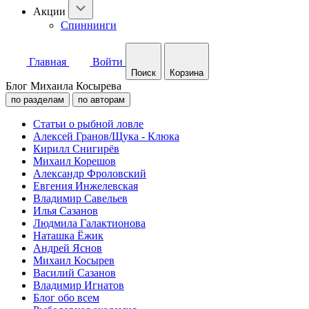
Акции
Спиннинги
Главная
Войти
Поиск
Корзина
Блог Михаила Косырева
по разделам
по авторам
Статьи о рыбной ловле
Алексей Гранов/Щука - Клюка
Кирилл Снигирёв
Михаил Корешов
Александр Фроловский
Евгения Инжелевская
Владимир Савельев
Илья Сазанов
Людмила Галактионова
Наташка Ёжик
Андрей Яснов
Михаил Косырев
Василий Сазанов
Владимир Игнатов
Блог обо всем