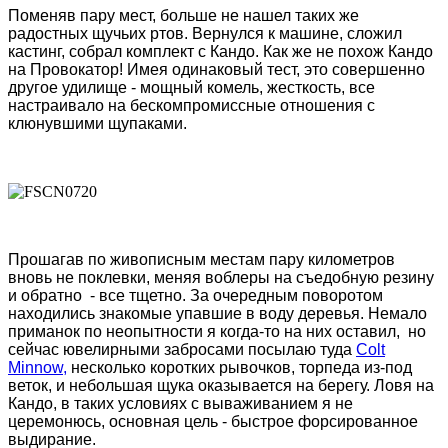
Поменяв пару мест, больше не нашел таких же
радостных щучьих ртов. Вернулся к машине, сложил
кастинг, собрал комплект с Кандо. Как же не похож Кандо
на Провокатор! Имея одинаковый тест, это совершенно
другое удилище - мощный комель, жесткость, все
настраивало на бескомпромиссные отношения с
клюнувшими щупаками.
Прошагав по живописным местам пару километров
вновь не поклевки, меняя воблеры на съедобную резину
и обратно - все тщетно. За очередным поворотом
находились знакомые упавшие в воду деревья. Немало
приманок по неопытности я когда-то на них оставил, но
сейчас ювелирными забросами посылаю туда
Colt
Minnow,
несколько коротких рывочков, торпеда из-под
веток, и небольшая щука оказывается на берегу. Ловя на
Кандо, в таких условиях с вываживанием я не
церемонюсь, основная цель - быстрое форсированное
выдирание.