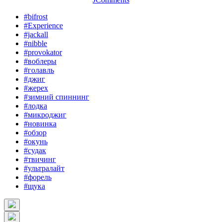
#bifrost
#Experience
#jackall
#nibble
#provokator
#воблеры
#голавль
#джиг
#жерех
#зимний спиннинг
#лодка
#микроджиг
#новинка
#обзор
#окунь
#судак
#твичинг
#ультралайт
#форель
#щука