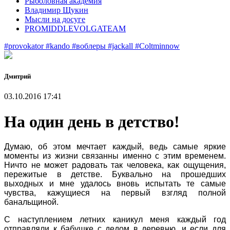
Рыболовная академия
Владимир Щукин
Мысли на досуге
PROMIDDLEVOLGATEAM
#provokator
#kando
#воблеры
#jackall
#Coltminnow
Дмитрий
03.10.2016 17:41
На один день в детство!
Думаю, об этом мечтает каждый, ведь самые яркие
моменты из жизни связанны именно с этим временем.
Ничто не может радовать так человека, как ощущения,
пережитые в детстве. Буквально на прошедших
выходных и мне удалось вновь испытать те самые
чувства, кажущиеся на первый взгляд полной
банальщиной.
С наступлением летних каникул меня каждый год
отправляли к бабушке с дедом в деревню, и если для