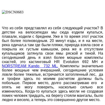
Что из себя представлял из себя следующий участок? В
детстве на велосипедах мы сюда ездили купаться,
плавали, ходили с бреднем. Уже в то время этот участок
был более полноводным. 20 минут езды, и я на месте,
река одичал,а там где были пляжи, природа взяла свое и
покрыла их густым камышом, река же в отсутствии
купальщиков затянула свои ямы ряской и тиной. На
сегодняшний день я взял более мощные комплекты
снастей, это кастинговый
HR
Evolution
692
MH
и
NORSTREAM
Kando
732
ML.
Комплекты значительно
более мощные чем вчерашний, сегодняшние условия
ловли более тяжелые, встречается затопленный лес, да
и трофеи здесь по моимм расчетом должны быть
побольше. Первое место, долго рассматриваю его и
опять не могу поверить, насколько сильно все
изменилось. Когда-то купаться здесь могли не создавая
помех человек тридцать, на берегу стояли мангалы, было
людно и весело, а теперь это совершенно другое место.