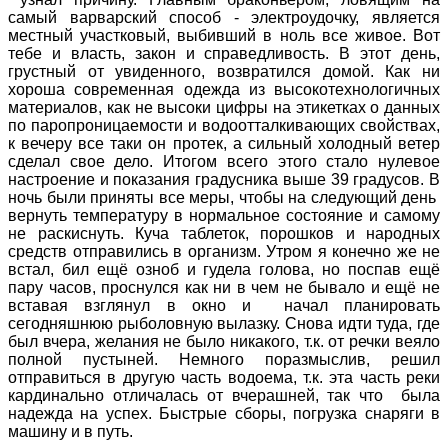
самый варварский способ - электроудочку, является
местный участковый, выбивший в ноль все живое. Вот
тебе и власть, закон и справедливость. В этот день,
грустный от увиденного, возвратился домой. Как ни
хороша современная одежда из высокотехнологичных
материалов, как не высоки цифры на этикетках о данных
по паропроницаемости и водоотталкивающих свойствах,
к вечеру все таки он протек, а сильный холодный ветер
сделал свое дело. Итогом всего этого стало нулевое
настроение и показания градусника выше 39 градусов. В
ночь были приняты все меры, чтобы на следующий день
вернуть температуру в нормальное состояние и самому
не раскиснуть. Куча таблеток, порошков и народных
средств отправились в организм. Утром я конечно же не
встал, бил ещё озноб и гудела голова, но поспав ещё
пару часов, проснулся как ни в чем не бывало и ещё не
вставая взглянул в окно и начал планировать
сегодняшнюю рыболовную вылазку. Снова идти туда, где
был вчера, желания не было никакого, т.к. от речки веяло
полной пустыней. Немного поразмыслив, решил
отправиться в другую часть водоема, т.к. эта часть реки
кардинально отличалась от вчерашней, так что была
надежда на успех. Быстрые сборы, погрузка снаряги в
машину и в путь.