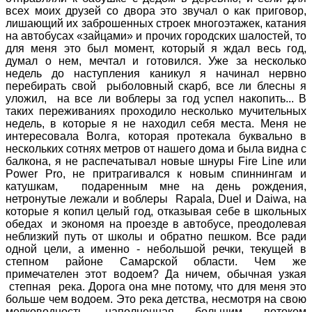
всех моих друзей со двора это звучал о как приговор,
лишающий их заброшенных строек многоэтажек, катания
на автобусах «зайцами» и прочих городских шалостей, то
для меня это был момент, который я ждал весь год,
думал о нем, мечтал и готовился. Уже за несколько
недель до наступления каникул я начинал нервно
перебирать свой рыболовный скарб, все ли блесны я
уложил, на все ли воблеры за год успел накопить... В
таких переживаниях проходило несколько мучительных
недель, в которые я не находил себя места. Меня не
интересовала Волга, которая протекала буквально в
нескольких сотнях метров от нашего дома и была видна с
балкона, я не распечатывал новые шнуры
Fire
Line
или
Power
Pro
, не притрагивался к новым спиннингам и
катушкам, подаренным мне на день рождения,
нетронутые лежали и воблеры
Rapala
,
Duel
и
Daiwa
,
на
которые я копил целый год, отказывая себе в школьных
обедах и экономя на проезде в автобусе, преодолевая
неблизкий путь от школы и обратно пешком. Все ради
одной цели, а именно - небольшой речки, текущей в
степном районе Самарской области. Чем же
примечателен этот водоем? Да ничем, обычная узкая
степная река. Дорога она мне потому, что для меня это
больше чем водоем. Это река детства, несмотря на свою
мелководность наполненная большим потоком