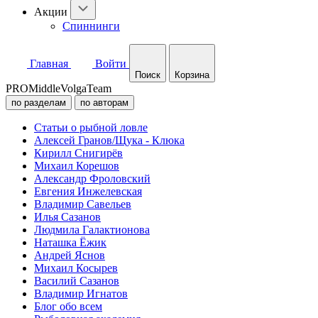
Акции
Спиннинги
Главная
Войти
Поиск
Корзина
PROMiddleVolgaTeam
по разделам
по авторам
Статьи о рыбной ловле
Алексей Гранов/Щука - Клюка
Кирилл Снигирёв
Михаил Корешов
Александр Фроловский
Евгения Инжелевская
Владимир Савельев
Илья Сазанов
Людмила Галактионова
Наташка Ёжик
Андрей Яснов
Михаил Косырев
Василий Сазанов
Владимир Игнатов
Блог обо всем