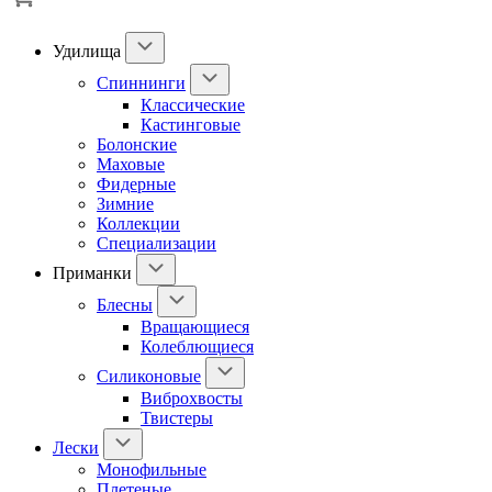
Удилища
Спиннинги
Классические
Кастинговые
Болонские
Маховые
Фидерные
Зимние
Коллекции
Специализации
Приманки
Блесны
Вращающиеся
Колеблющиеся
Силиконовые
Виброхвосты
Твистеры
Лески
Монофильные
Плетеные