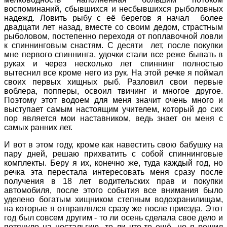
воспоминаний, сбывшихся и несбывшихся рыболовных
надежд. Ловить рыбу с её берегов я начал более
двадцати лет назад, вместе со своим дедом, страстным
рыболовом, постепенно переходя от поплавочной ловли
к спиннинговым снастям. С десяти лет, после покупки
мне первого спиннинга, удочки стали все реже бывать в
руках и через несколько лет спиннинг полностью
вытеснил все кроме него из рук. На этой речке я поймал
своих первых хищных рыб. Разловил свои первые
воблера, попперы, освоил твичинг и многое другое.
Поэтому этот водоем для меня значит очень много и
выступает самым настоящим учителем, который до сих
пор является мои наставником, ведь знает он меня с
самых ранних лет.
И вот в этом году, кроме как навестить свою бабушку на
пару дней, решаю прихватить с собой спиннинговые
комплекты. Беру я их, конечно же, туда каждый год, но
речка эта перестала интересовать меня сразу после
получения в 18 лет водительских прав и покупки
автомобиля, после этого события все внимания было
уделено богатым хищником степным водохранилищам,
на которые я отправлялся сразу же после приезда. Этот
год был совсем другим - то ли осень сделала свое дело и
потянуло на ностальгию, то ли что-то ещё, но я решил