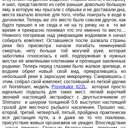
я шел, представляло из себя раньше довольно большую
яму, в которую мы прыгали с обрыва и не доставали дна,
места хватало вполне для того, чтобы поиграть в воде в
догонялки. Теперь же это место было совсем другое, как
будто пришел я не сюда и не на ту речку, но в то же
время я прекрасно понимал что это именно то место…
Немного погоревав над умирающим водоемом я начал
собирать комплект. Оставшиеся после развала страны
реки без присмотра начали погибать неминуемой
смертью, нету больше той могучей руки, которая
заботлива относилась к ней, подпруживая в нужных
местах её земляными плотинами и прочищая заиленные
родники. Теперь перед глазами было жалкое зрелище, и
водоем обрел новый свой вид, превратившись из
небольшой реки в заросшую микроречку. Смирившись с
этим, собрал свой комплект, состоявший из легкой удочки
от
Norstream
, модель
Provokator
622
L,
которая просто
идеально подошла для таких мест, легкий короткий
звонкий настоящий экстрафаст с двухтысячником от
Shimano
и шнуром толщиной 0.6 выступил настоящей
грозой для местного рыбьего населения. Прошел час,
второй, третий, четвертый, пятый, пройдена практически
вся дистанция пути, а я даже не то что поклевки,
присутствия живых организмов не увидел. Впоследствии
узнал причину. Главным браконьером, ловящим на