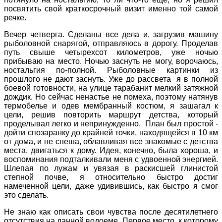
посвятить свой краткосрочный визит именно той самой
речке.
Вечер четверга. Сделаны все дела и, загрузив машину
рыболовной снарягой, отправляюсь в дорогу. Проделав
путь свыше четырехсот километров, уже ночью
прибываю на место. Ночью заснуть не могу, ворочаюсь,
ностальгия по-полной. Рыболовные картинки из
прошлого не дают заснуть. Уже до рассвета я в полной
боевой готовности, на улице тарабанит мелкий затяжной
дождик. Но сейчас ненастье не помеха, поэтому натянув
термобелье и одев мембранный костюм, я зашагал к
цели, решив повторить маршрут детства, который
проделывал легко и непринужденно. План был простой -
дойти спозаранку до крайней точки, находящейся в 10 км
от дома, и не спеша, облавливая все знакомые с детства
места, двигаться к дому. Идея, конечно, была хороша, и
воспоминания подталкивали меня с удвоенной энергией.
Шлепая по лужам и увязая в раскисшей глинистой
степной почве, я относительно быстро достиг
намеченной цели, даже удивившись, как быстро я смог
это
сделать.
Не знаю как описать свои чувства после десятилетнего
отсутствия на данной водоеме. Первое место, к которому