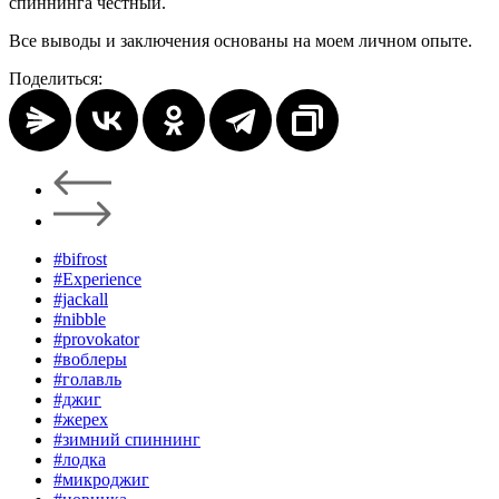
спиннинга честный.
Все выводы и заключения основаны на моем личном опыте.
Поделиться:
#bifrost
#Experience
#jackall
#nibble
#provokator
#воблеры
#голавль
#джиг
#жерех
#зимний спиннинг
#лодка
#микроджиг