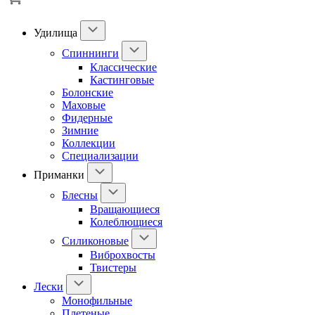
Удилища
Спиннинги
Классические
Кастинговые
Болонские
Маховые
Фидерные
Зимние
Коллекции
Специализации
Приманки
Блесны
Вращающиеся
Колеблющиеся
Силиконовые
Виброхвосты
Твистеры
Лески
Монофильные
Плетеные