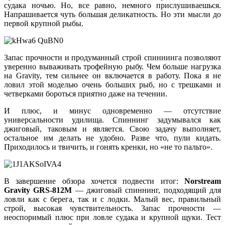
судака ночью. Но, все равно, немного прислушиваешься.
Напрашивается чуть большая деликатность. Но эти мысли до
первой крупной рыбы.
Запас прочности и продуманный строй спиннинга позволяют
уверенно вываживать трофейную рыбу. Чем больше нагрузка
на Gravity, тем сильнее он включается в работу. Пока я не
ловил этой моделью очень больших рыб, но с трешками и
четверками бороться приятно даже на течении.
И плюс, и минус одновременно — отсутствие
универсальности удилища. Спиннинг задумывался как
джиговый, таковым и является. Свою задачу выполняет,
остальное им делать не удобно. Разве что, пули кидать.
Приходилось и твичить, и гонять кренки, но «не то пальто».
В завершение обзора хочется подвести итог:
Norstream
Gravity GRS-812M
— джиговый спиннинг, подходящий для
ловли как с берега, так и с лодки. Малый вес, правильный
строй, высокая чувствительность. Запас прочности —
неоспоримый плюс при ловле судака и крупной щуки. Тест