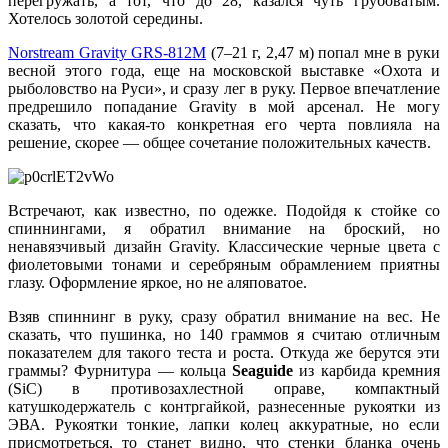
перегружать, а тот, что до 28, казался чуть грубоватым.
Хотелось золотой середины.
Norstream Gravity GRS-812M
(7–21 г, 2,47 м) попал мне в руки
весной этого года, еще на московской выставке «Охота и
рыболовство на Руси», и сразу лег в руку. Первое впечатление
предрешило попадание Gravity в мой арсенал. Не могу
сказать, что какая-то конкретная его черта повлияла на
решение, скорее — общее сочетание положительных качеств.
Встречают, как известно, по одежке. Подойдя к стойке со
спиннингами, я обратил внимание на броский, но
ненавязчивый дизайн Gravity. Классические черные цвета с
фиолетовыми тонами и серебряным обрамлением приятны
глазу. Оформление яркое, но не аляповатое.
Взяв спиннинг в руку, сразу обратил внимание на вес. Не
сказать, что пушинка, но 140 граммов я считаю отличным
показателем для такого теста и роста. Откуда же берутся эти
граммы? Фурнитура — кольца
Seaguide
из карбида кремния
(SiC) в противозахлестной оправе, компактный
катушкодержатель с контргайкой, разнесенные рукоятки из
ЭВА. Рукоятки тонкие, лапки колец аккуратные, но если
присмотреться, то станет видно, что стенки бланка очень