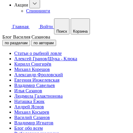
Акции
Спиннинги
Главная
Войти
Поиск
Корзина
Блог Василия Сазанова
по разделам
по авторам
Статьи о рыбной ловле
Алексей Гранов/Щука - Клюка
Кирилл Снигирёв
Михаил Корешов
Александр Фроловский
Евгения Инжелевская
Владимир Савельев
Илья Сазанов
Людмила Галактионова
Наташка Ёжик
Андрей Яснов
Михаил Косырев
Василий Сазанов
Владимир Игнатов
Блог обо всем