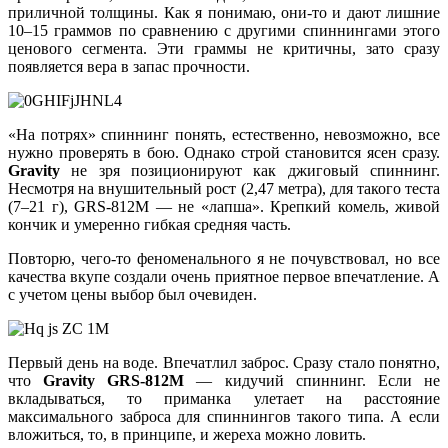
приличной толщины. Как я понимаю, они-то и дают лишние
10–15 граммов по сравнению с другими спиннингами этого
ценового сегмента. Эти граммы не критичны, зато сразу
появляется вера в запас прочности.
«На потрях» спиннинг понять, естественно, невозможно, все
нужно проверять в бою. Однако строй становится ясен сразу.
Gravity
не зря позиционируют как джиговый спиннинг.
Несмотря на внушительный рост (2,47 метра), для такого теста
(7–21 г), GRS-812M — не «лапша». Крепкий комель, живой
кончик и умеренно гибкая средняя часть.
Повторю, чего-то феноменального я не почувствовал, но все
качества вкупе создали очень приятное первое впечатление. А
с учетом цены выбор был очевиден.
Первый день на воде. Впечатлил заброс. Сразу стало понятно,
что
Gravity GRS-812M
— кидучий спиннинг. Если не
вкладываться, то приманка улетает на расстояние
максимального заброса для спиннингов такого типа. А если
вложиться, то, в принципе, и жереха можно ловить.