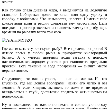
отчете.
Как только спала дневная жара, я выдвинулся на лодочную
станцию. Собираться долго не стал, взял одну удочку и
коробку с воблерами. Что называется, налегке. Наметил себе
конкретный план и решил следовать ему неотступно. Цель
поездки – просто развеяться и половить «легкую» рыбу, ведь
времени на рыбалку всего три часа.
Где же искать эту «легкую» рыбу? Все предельно просто! В
летнее время у любой рыбы в приоритете кислородный
баланс. А с учетом цветения воды загадка с поиском
насыщенных кислородом участков рек становится предельно
простой. Есть течение и вода прозрачная — значит, место
перспективное.
Следующее, что важно учесть, — наличие малька. На тех
глубинах, где мы ловим воблерами, найти его легко и без
эхолота. А если хищник активен, то даже и не придется
вглядываться в глубь, достаточно следить за активностью на
поверхности.
Ну и последнее, что важно понимать: в солнечную погоду
хищнику неудобно охотиться над чистым дном. Необходимо