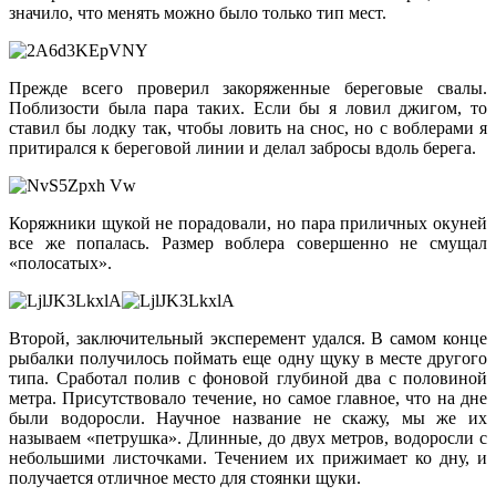
значило, что менять можно было только тип мест.
Прежде всего проверил закоряженные береговые свалы.
Поблизости была пара таких. Если бы я ловил джигом, то
ставил бы лодку так, чтобы ловить на снос, но с воблерами я
притирался к береговой линии и делал забросы вдоль берега.
Коряжники щукой не порадовали, но пара приличных окуней
все же попалась. Размер воблера совершенно не смущал
«полосатых».
Второй, заключительный эксперемент удался. В самом конце
рыбалки получилось поймать еще одну щуку в месте другого
типа. Сработал полив с фоновой глубиной два с половиной
метра. Присутствовало течение, но самое главное, что на дне
были водоросли. Научное название не скажу, мы же их
называем «петрушка». Длинные, до двух метров, водоросли с
небольшими листочками. Течением их прижимает ко дну, и
получается отличное место для стоянки щуки.