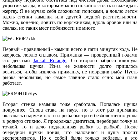
укрытие-засада, в котором можно спокойно стоять и выжидать
жертву. Я не мучаю себя сложными поисками, а ловлю летом
вдоль стенки камыша или другой водной растительности.
Можно, конечно, ловить по коряжникам, вдоль бровок или на
свалах, но таких мест поблизости не много.
Первый «правильный» камыш всего в пяти минутах хода. Не
якорюсь, ловлю сплавом. Приманка — проверенный годами
сто десятый
Jackall Rerange
. Со второго заброса клюнула
небольшая щучка. Из-за ее жадности долго пришлось
возиться, чтобы извлечь приманку, не повредив рыбу. Пусть
рыбка небольшая, но самое главное стало ясно: мой план
работает.
Вторая стенка камыша тоже сработала. Попалась щучка
покрупнее. Снова атака на паузе, но в этот раз приманка
оказалась снаружи пасти и рыба быстро и безболезненно ушла
в родную стихию. Я продолжал двигаться, перебирая точку за
точкой, то и дело подлавливая рыбку за рыбкой. После
очередной щучки понял, что наловился и душа просит
экспериментов. Но с собой были только воблеры, а это