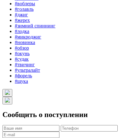
#воблеры
#голавль
#джиг
#жерех
#зимний спиннинг
#лодка
#микроджиг
#новинка
#обзор
#окунь
#судак
#твичинг
#ультралайт
#форель
#щука
Сообщить о поступлении