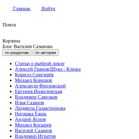
Главная
Войти
Поиск
Корзина
Блог Василия Сазанова
по разделам
по авторам
Статьи о рыбной ловле
Алексей Гранов/Щука - Клюка
Кирилл Снигирёв
Михаил Корешов
Александр Фроловский
Евгения Инжелевская
Владимир Савельев
Илья Сазанов
Людмила Галактионова
Наташка Ёжик
Андрей Яснов
Михаил Косырев
Василий Сазанов
Владимир Игнатов