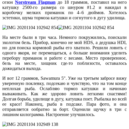
сезон
Norstream Flagman
до 18 граммов, поставил на него
катушку 2500-го размера со шнуром #1.2 и накидал в
коробочку мелких приманок по 4–6 дюймов. Хотелось
эстетики, шума тормоза катушки и согнутого в дугу удилища.
На месте были в три часа. Немного покружились, поискали
эхолотом бель. Прибор, конечно не мой HDS, а дедушка HDI,
но для поиска кормовой рыбы его хватило. Решили ловить с
одного якоря, не перемещаться, а больше внимания уделить
перебору приманок и работе с весами. Место проверенное,
бель на месте, хищник где-то поблизости, оставалось
дожидаться выхода.
И вот 12 граммов, Sawamura 5″. Уже на третьем забросе вижу
уверенную поклевку, подсекаю и чувствую, что на том конце
неплохая рыба. Ослабляю тормоз катушки и начинаю
вываживать. Как же здорово ловить легкими снастями!
Долгая борьба, удилище в дугу, катушка поет. Рыбалка во всей
ее красе! Наконец, рыба в подсаке. Пара фото, и она
отправляется ообратно за борт. Оценили щучку в три с
лишним килограмма. Настроение улучшилось.