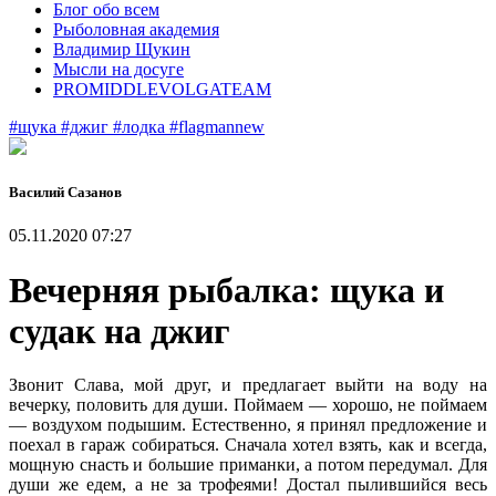
Блог обо всем
Рыболовная академия
Владимир Щукин
Мысли на досуге
PROMIDDLEVOLGATEAM
#щука
#джиг
#лодка
#flagmannew
Василий Сазанов
05.11.2020 07:27
Вечерняя рыбалка: щука и
судак на джиг
Звонит Слава, мой друг, и предлагает выйти на воду на
вечерку, половить для души. Поймаем — хорошо, не поймаем
— воздухом подышим. Естественно, я принял предложение и
поехал в гараж собираться. Сначала хотел взять, как и всегда,
мощную снасть и большие приманки, а потом передумал. Для
души же едем, а не за трофеями! Достал пылившийся весь