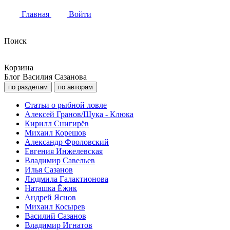
Главная
Войти
Поиск
Корзина
Блог Василия Сазанова
по разделам
по авторам
Статьи о рыбной ловле
Алексей Гранов/Щука - Клюка
Кирилл Снигирёв
Михаил Корешов
Александр Фроловский
Евгения Инжелевская
Владимир Савельев
Илья Сазанов
Людмила Галактионова
Наташка Ёжик
Андрей Яснов
Михаил Косырев
Василий Сазанов
Владимир Игнатов