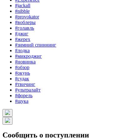
#jackall
#nibble
#provokator
#воблеры
#голавль
#джиг
#жерех
#зимний спиннинг
#лодка
#микроджиг
#новинка
#обзор
#окунь
#судак
#твичинг
#ультралайт
#форель
#щука
Сообщить о поступлении