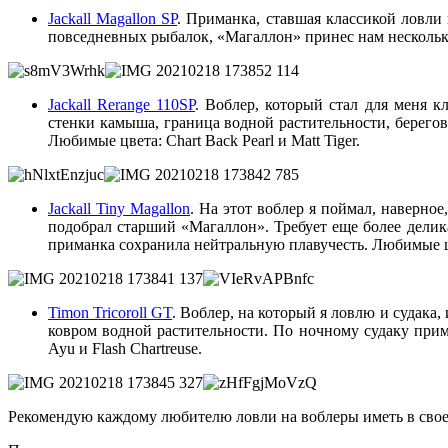
Jackall Magallon SP
. Приманка, ставшая классикой ловли
повседневных рыбалок, «Магаллон» принес нам несколько
Jackall Rerange 110SP
. Воблер, который стал для меня к
стенки камыша, граница водной растительности, береговы
Любимые цвета: Chart Back Pearl и Matt Tiger.
Jackall Tiny Magallon
. На этот воблер я поймал, наверно
подобрал старший «Магаллон». Требует еще более делик
приманка сохранила нейтральную плавучесть. Любимые цвет
Timon Tricoroll GT
. Воблер, на который я ловлю и судака
ковром водной растительности. По ночному судаку при
Ayu и Flash Chartreuse.
Рекомендую каждому любителю ловли на воблеры иметь в своей