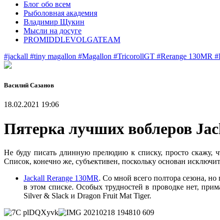
Блог обо всем
Рыболовная академия
Владимир Щукин
Мысли на досуге
PROMIDDLEVOLGATEAM
#jackall
#tiny magallon
#Magallon
#TricorollGT
#Rerange 130MR
#
Василий Сазанов
18.02.2021 19:06
Пятерка лучших воблеров Jac
Не буду писать длинную прелюдию к списку, просто скажу, 
Список, конечно же, субъективен, поскольку основан исключи
Jackall Rerange 130MR
. Со мной всего полтора сезона, н
в этом списке. Особых трудностей в проводке нет, прим
Silver & Slack и Dragon Fruit Mat Tiger.