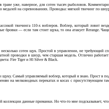
 в траве уже, наверное, для сотен тысяч рыболовов. Комментар
 медалей на соревнованиях. Проводка: мягкий твичинг по шнуру.
лассикой твичинга 110-х воблеров. Воблер, который ловит вез
е бровки — если там стоит щука, то она атакует Rerange. Чаще
е, несколько сотен щук. Простой в управлении, не требующий с
атной проводки в шнур, чем старшая модель. Отлично работает
а: Fire Tiger и Hl Silver & Black.
, и щуку. Самый управляемый воблер, который я знаю. Прост в п
меняю на мелководных перекатах и косах с присутствующим та
 коллекции данные приманки. Но что-то мне подсказывает, что