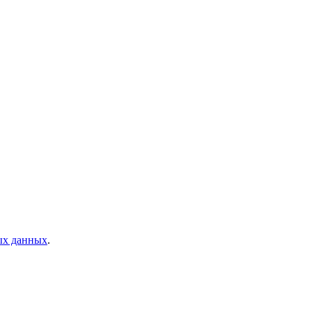
ых данных
.