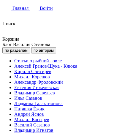
Главная
Войти
Поиск
Корзина
Блог Василия Сазанова
по разделам
по авторам
Статьи о рыбной ловле
Алексей Гранов/Щука - Клюка
Кирилл Снигирёв
Михаил Корешов
Александр Фроловский
Евгения Инжелевская
Владимир Савельев
Илья Сазанов
Людмила Галактионова
Наташка Ёжик
Андрей Яснов
Михаил Косырев
Василий Сазанов
Владимир Игнатов