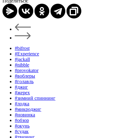
Поделиться:
#bifrost
#Experience
#jackall
#nibble
#provokator
#воблеры
#голавль
#джиг
#жерех
#зимний спиннинг
#лодка
#микроджиг
#новинка
#обзор
#окунь
#судак
#твичинг