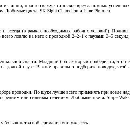
ии излишни, просто скажу, что в свое время, помимо успешных
 Любимые цвета: SK Sight Chamelion и Lime Pirarucu.
де и всегда (в рамках необходимых рабочих условий). Поливы,
 всего ловлю на него с проводкой 2–2–1 с паузами 3–5 секунд.
пециальной снасти. Младший брат, который подберет то, что не
 на долгой паузе. Важно: правильно подберите поводок, чтобы
одборе проводки. По щуке лучше всего применять при ловле над
м средним или сильным течением. Любимые цвета: Stripe Waka
 у большинства воблероманов они уже есть.