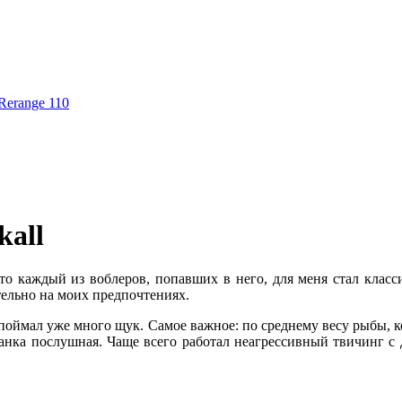
Rerange 110
kall
что каждый из воблеров, попавших в него, для меня стал клас
тельно на моих предпочтениях.
о поймал уже много щук. Самое важное: по среднему весу рыбы, 
анка послушная. Чаще всего работал неагрессивный твичинг с 