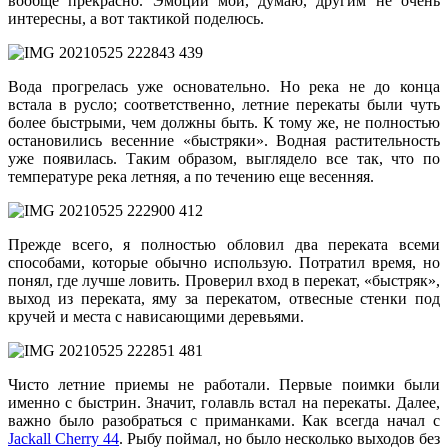
вообще прекрасно. Эмоции мои, думаю, другим не очень
интересны, а вот тактикой поделюсь.
Вода прогрелась уже основательно. Но река не до конца
встала в русло; соответственно, летние перекаты были чуть
более быстрыми, чем должны быть. К тому же, не полностью
остановились весенние «быстряки». Водная растительность
уже появилась. Таким образом, выглядело все так, что по
температуре река летняя, а по течению еще весенняя.
Прежде всего, я полностью обловил два переката всеми
способами, которые обычно использую. Потратил время, но
понял, где лучше ловить. Проверил вход в перекат, «быстряк»,
выход из переката, яму за перекатом, отвесные стенки под
кручей и места с нависающими деревьями.
Чисто летние приемы не работали. Первые поимки были
именно с быстрин. Значит, голавль встал на перекаты. Далее,
важно было разобраться с приманками. Как всегда начал с
Jackall Cherry 44
. Рыбу поймал, но было несколько выходов без