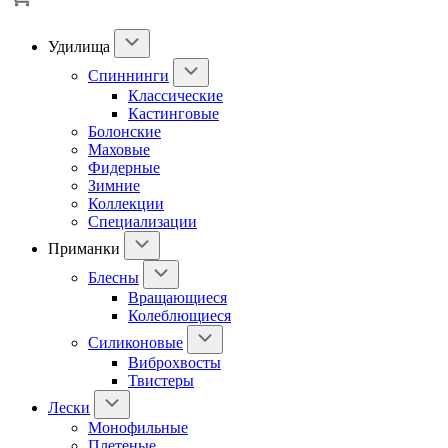
Удилища
Спиннинги
Классические
Кастинговые
Болонские
Маховые
Фидерные
Зимние
Коллекции
Специализации
Приманки
Блесны
Вращающиеся
Колеблющиеся
Силиконовые
Виброхвосты
Твистеры
Лески
Монофильные
Плетеные