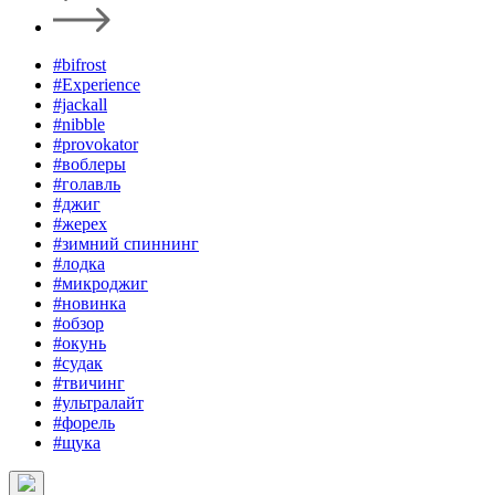
#bifrost
#Experience
#jackall
#nibble
#provokator
#воблеры
#голавль
#джиг
#жерех
#зимний спиннинг
#лодка
#микроджиг
#новинка
#обзор
#окунь
#судак
#твичинг
#ультралайт
#форель
#щука