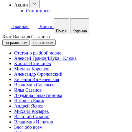
Акции
Спиннинги
Главная
Войти
Поиск
Корзина
Блог Василия Сазанова
по разделам
по авторам
Статьи о рыбной ловле
Алексей Гранов/Щука - Клюка
Кирилл Снигирёв
Михаил Корешов
Александр Фроловский
Евгения Инжелевская
Владимир Савельев
Илья Сазанов
Людмила Галактионова
Наташка Ёжик
Андрей Яснов
Михаил Косырев
Василий Сазанов
Владимир Игнатов
Блог обо всем