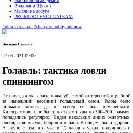
Рыболовная академия
Владимир Щукин
Мысли на досуге
PROMIDDLEVOLGATEAM
#ultra
#голавль
#cherry
#chubby minnow
Василий Сазанов
27.05.2021 09:00
Голавль: тактика ловли
спиннингом
Эта поездка оказалась, пожалуй, самой интересной и рыбной
за нынешний весенний голавлевый сезон. Рыбы было
поймано много, да и размер ее был немаленький.
Килограммовых не было, но экземпляры по 500–700 граммов
попадались регулярно. Видел некольких диких животных:
оленя, стаю косуль, бобров и кабана. В общем, было здорово.
А вкупе с тем, что уже в 12 часов я уехал, получилось и