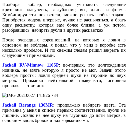
Подбирая воблер, необходимо учитывать следующие
критерии: плавучесть, заглубление, вес, длина и форма.
Комбинируя эти показатели, можно решать любые задачи.
Приобретая модель впервые, лучше не распыляться, а брать
одну расцветку, которая вам более близка, а уж потом,
разобравшись, набирать дубли в других расцветках.
После очередных соревнований, на которых я ловил в
основном на воблеры, я понял, что у меня в коробке есть
несколько пробелов. И по свежим следам решил закрыть их
следующими приманками.
Jackall RV-Minnow 110SP
: во-первых, это долгожданная
новинка, не взять которую я просто не мог. Задачи этого
воблера просты: ловля средней щуки на глубине до двух
метров. Приманка нейтральной плавучести, основная
проводка — твичинг.
Jackall Rerange 130MR
: продолжаю набирать цвета. Эта
приманка у меня в списке первых; соответственно, дубли не
лишние. Ловлю на нее щуку на глубинах до пяти метров, в
основном вдоль бровок и над коряжниками.