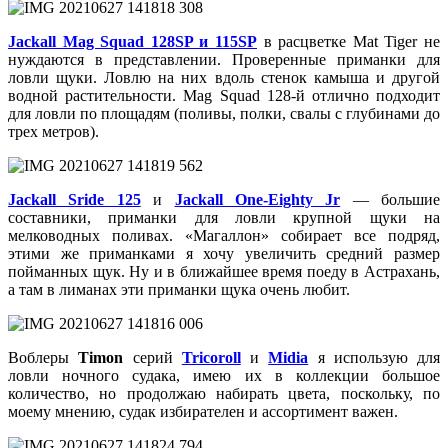
Jackall Mag Squad 128SP и 115SP
в расцветке Mat Tiger не
нуждаются в представлении. Проверенные приманки для
ловли щуки. Ловлю на них вдоль стенок камыша и другой
водной растительности. Mag Squad 128-й отлично подходит
для ловли по площадям (поливы, полки, свалы с глубинами до
трех метров).
Jackall Sride 125
и
Jackall One-Eighty Jr
— большие
составники, приманки для ловли крупной щуки на
мелководных поливах. «Магаллон» собирает все подряд,
этими же приманками я хочу увеличить средний размер
пойманных щук. Ну и в ближайшее время поеду в Астрахань,
а там в лиманах эти приманки щука очень любит.
Воблеры
Timon
серий
Tricoroll
и
Midia
я использую для
ловли ночного судака, имею их в коллекции большое
количество, но продолжаю набирать цвета, поскольку, по
моему мнению, судак избирателен и ассортимент важен.