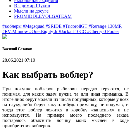
Рыболовная академия
Владимир Щукин
Мысли на досуге
PROMIDDLEVOLGATEAM
#воблеры
#Magsquad
#SRIDE
#TricorollGT
#Rerange 130MR
#RV-Minnow
#One-Eighty Jr
#Jackall 10CC
#Cherry 0 Footer
Василий Сазанов
28.06.2021 07:10
Как выбрать воблер?
При покупке воблеров рыболовы нередко теряются, не
понимая, для каких задач нужна та или иная приманка. В
итоге либо берут модели из числа популярных, которые у всех
на слуху, либо берут какую-нибудь приманку, не подумав, и
тогда этот воблер ложится в коробку «запасных» и не
используется. На примере моего последнего заказа
постараюсь объяснить логику моих мыслей в ходе
приобретения воблеров.