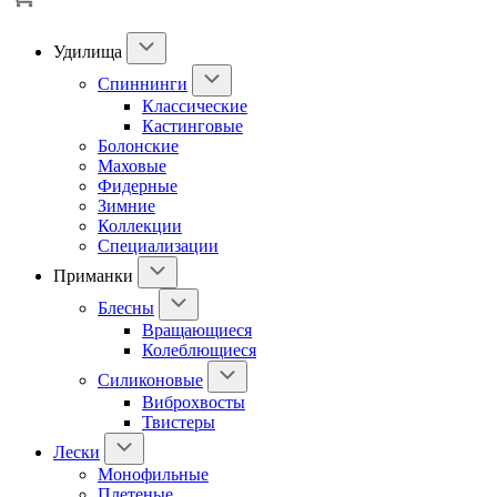
Удилища
Спиннинги
Классические
Кастинговые
Болонские
Маховые
Фидерные
Зимние
Коллекции
Специализации
Приманки
Блесны
Вращающиеся
Колеблющиеся
Силиконовые
Виброхвосты
Твистеры
Лески
Монофильные
Плетеные