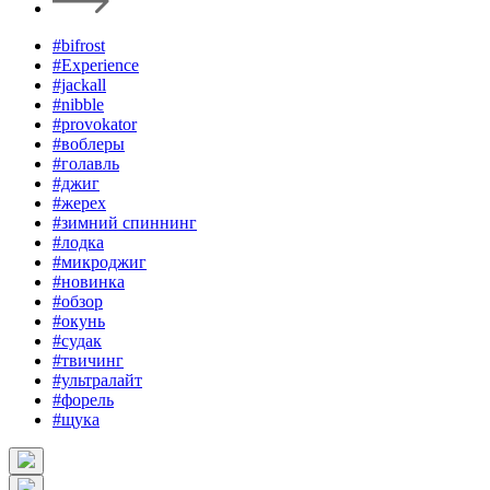
#bifrost
#Experience
#jackall
#nibble
#provokator
#воблеры
#голавль
#джиг
#жерех
#зимний спиннинг
#лодка
#микроджиг
#новинка
#обзор
#окунь
#судак
#твичинг
#ультралайт
#форель
#щука