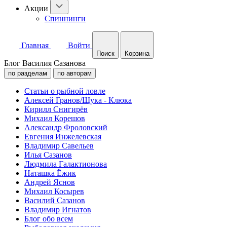
Акции
Спиннинги
Главная
Войти
Поиск
Корзина
Блог Василия Сазанова
по разделам
по авторам
Статьи о рыбной ловле
Алексей Гранов/Щука - Клюка
Кирилл Снигирёв
Михаил Корешов
Александр Фроловский
Евгения Инжелевская
Владимир Савельев
Илья Сазанов
Людмила Галактионова
Наташка Ёжик
Андрей Яснов
Михаил Косырев
Василий Сазанов
Владимир Игнатов
Блог обо всем