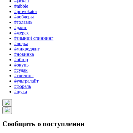
#jackall
#nibble
#provokator
#воблеры
#голавль
#джиг
#жерех
#зимний спиннинг
#лодка
#микроджиг
#новинка
#обзор
#окунь
#судак
#твичинг
#ультралайт
#форель
#щука
Сообщить о поступлении