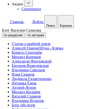
Акции
Спиннинги
Главная
Войти
Поиск
Корзина
Блог Василия Сазанова
по разделам
по авторам
Статьи о рыбной ловле
Алексей Гранов/Щука - Клюка
Кирилл Снигирёв
Михаил Корешов
Александр Фроловский
Евгения Инжелевская
Владимир Савельев
Илья Сазанов
Людмила Галактионова
Наташка Ёжик
Андрей Яснов
Михаил Косырев
Василий Сазанов
Владимир Игнатов
Блог обо всем