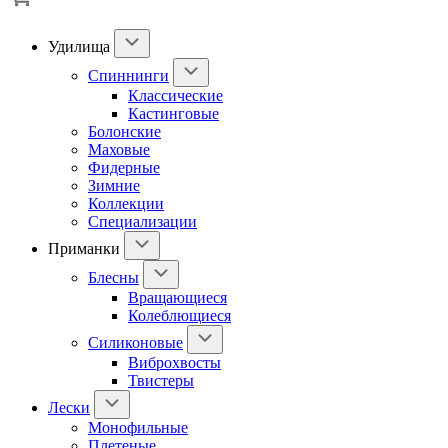
Удилища
Спиннинги
Классические
Кастинговые
Болонские
Маховые
Фидерные
Зимние
Коллекции
Специализации
Приманки
Блесны
Вращающиеся
Колеблющиеся
Силиконовые
Виброхвосты
Твистеры
Лески
Монофильные
Плетеные