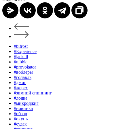
#bifrost
#Experience
#jackall
#nibble
#provokator
#воблеры
#голавль
#джиг
#жерех
#зимний спиннинг
#лодка
#микроджиг
#новинка
#обзор
#окунь
#судак