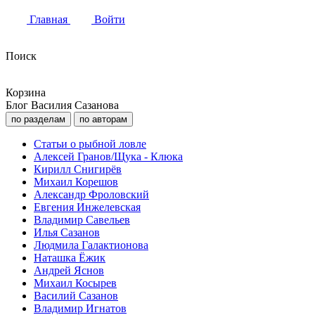
Главная
Войти
Поиск
Корзина
Блог Василия Сазанова
по разделам
по авторам
Статьи о рыбной ловле
Алексей Гранов/Щука - Клюка
Кирилл Снигирёв
Михаил Корешов
Александр Фроловский
Евгения Инжелевская
Владимир Савельев
Илья Сазанов
Людмила Галактионова
Наташка Ёжик
Андрей Яснов
Михаил Косырев
Василий Сазанов
Владимир Игнатов