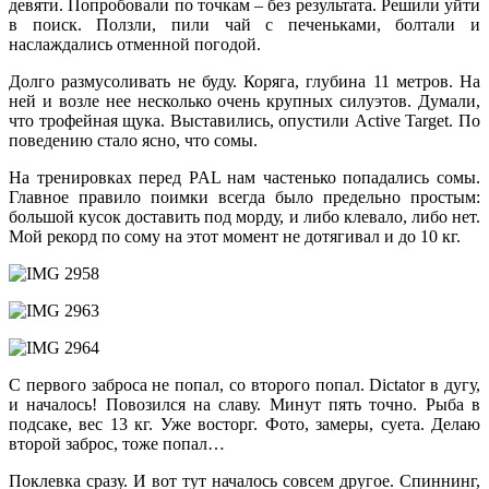
девяти. Попробовали по точкам – без результата. Решили уйти
в поиск. Ползли, пили чай с печеньками, болтали и
наслаждались отменной погодой.
Долго размусоливать не буду. Коряга, глубина 11 метров. На
ней и возле нее несколько очень крупных силуэтов. Думали,
что трофейная щука. Выставились, опустили Active Target. По
поведению стало ясно, что сомы.
На тренировках перед PAL нам частенько попадались сомы.
Главное правило поимки всегда было предельно простым:
большой кусок доставить под морду, и либо клевало, либо нет.
Мой рекорд по сому на этот момент не дотягивал и до 10 кг.
С первого заброса не попал, со второго попал. Dictator в дугу,
и началось! Повозился на славу. Минут пять точно. Рыба в
подсаке, вес 13 кг. Уже восторг. Фото, замеры, суета. Делаю
второй заброс, тоже попал…
Поклевка сразу. И вот тут началось совсем другое. Спиннинг,