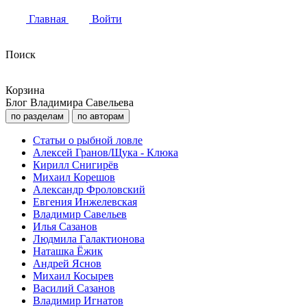
Главная
Войти
Поиск
Корзина
Блог Владимира Савельева
по разделам
по авторам
Статьи о рыбной ловле
Алексей Гранов/Щука - Клюка
Кирилл Снигирёв
Михаил Корешов
Александр Фроловский
Евгения Инжелевская
Владимир Савельев
Илья Сазанов
Людмила Галактионова
Наташка Ёжик
Андрей Яснов
Михаил Косырев
Василий Сазанов
Владимир Игнатов