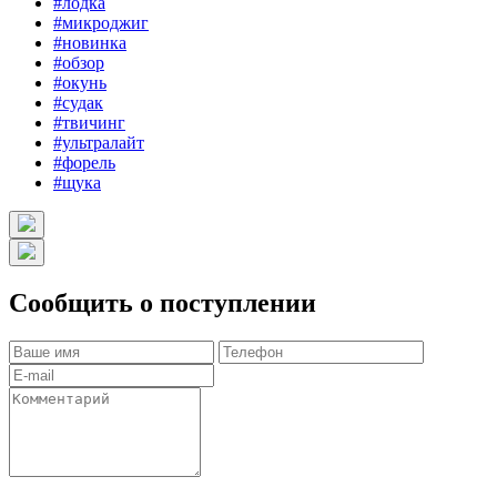
#лодка
#микроджиг
#новинка
#обзор
#окунь
#судак
#твичинг
#ультралайт
#форель
#щука
Сообщить о поступлении