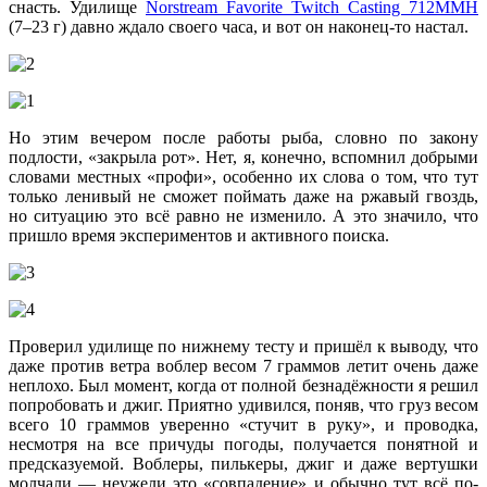
снасть. Удилище
Norstream Favorite Twitch Casting 712MMH
(7–23 г) давно ждало своего часа, и вот он наконец-то настал.
Но этим вечером после работы рыба, словно по закону
подлости, «закрыла рот». Нет, я, конечно, вспомнил добрыми
словами местных «профи», особенно их слова о том, что тут
только ленивый не сможет поймать даже на ржавый гвоздь,
но ситуацию это всё равно не изменило. А это значило, что
пришло время экспериментов и активного поиска.
Проверил удилище по нижнему тесту и пришёл к выводу, что
даже против ветра воблер весом 7 граммов летит очень даже
неплохо. Был момент, когда от полной безнадёжности я решил
попробовать и джиг. Приятно удивился, поняв, что груз весом
всего 10 граммов уверенно «стучит в руку», и проводка,
несмотря на все причуды погоды, получается понятной и
предсказуемой. Воблеры, пилькеры, джиг и даже вертушки
молчали — неужели это «совпадение» и обычно тут всё по-