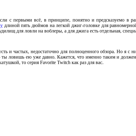
если с первыми всё, в принципе, понятно и предсказуемо в р
ly
длиной пять дюймов на легкой джиг-головке для равномерно
 удилищ для ловли на воблеры, а для джига есть отдельная, спец
сть и частых, недостаточно для полноценного обзора. Но я с ни
ты ловишь ею уже давно. Кажется, что именно таким и должен 
тушкой, то серия Favorite Twitch как раз для вас.