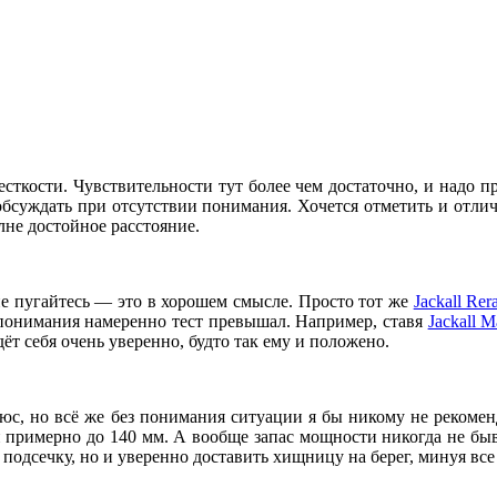
ткости. Чувствительности тут более чем достаточно, и надо пр
обсуждать при отсутствии понимания. Хочется отметить и отли
лне достойное расстояние.
 не пугайтесь — это в хорошем смысле. Просто тот же
Jackall Rer
 понимания намеренно тест превышал. Например, ставя
Jackall 
т себя очень уверенно, будто так ему и положено.
люс, но всё же без понимания ситуации я бы никому не рекоме
и примерно до 140 мм. А вообще запас мощности никогда не быва
 подсечку, но и уверенно доставить хищницу на берег, минуя вс