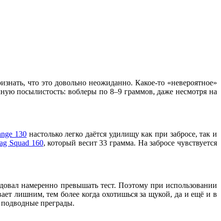
изнать, что это довольно неожиданно. Какое-то «невероятное»
чную посылистость: воблеры по 8–9 граммов, даже несмотря на
ange 130
настолько легко даётся удилищу как при забросе, так и
Mag Squad 160
, который весит 33 грамма. На забросе чувствуется
ндовал намеренно превышать тест. Поэтому при использовании
ет лишним, тем более когда охотишься за щукой, да и ещё и в
е подводные преграды.