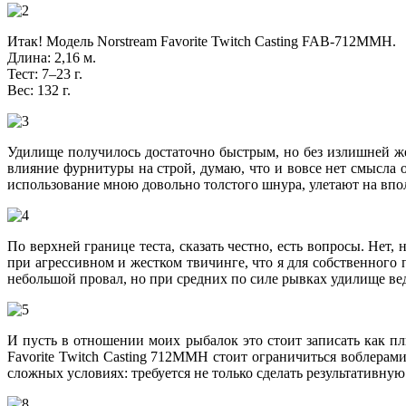
Итак! Модель Norstream Favorite Twitch Casting FAB-712MMH.
Длина: 2,16 м.
Тест: 7–23 г.
Вес: 132 г.
Удилище получилось достаточно быстрым, но без излишней жес
влияние фурнитуры на строй, думаю, что и вовсе нет смысла 
использование мною довольно толстого шнура, улетают на впо
По верхней границе теста, сказать честно, есть вопросы. Нет,
при агрессивном и жестком твичинге, что я для собственного
небольшой провал, но при средних по силе рывках удилище ведё
И пусть в отношении моих рыбалок это стоит записать как п
Favorite Twitch Casting 712MMH стоит ограничиться воблерам
сложных условиях: требуется не только сделать результативную