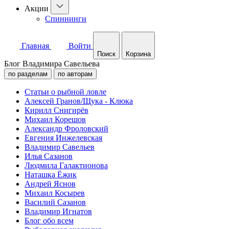
Акции
Спиннинги
Главная
Войти
Поиск
Корзина
Блог Владимира Савельева
по разделам
по авторам
Статьи о рыбной ловле
Алексей Гранов/Щука - Клюка
Кирилл Снигирёв
Михаил Корешов
Александр Фроловский
Евгения Инжелевская
Владимир Савельев
Илья Сазанов
Людмила Галактионова
Наташка Ёжик
Андрей Яснов
Михаил Косырев
Василий Сазанов
Владимир Игнатов
Блог обо всем