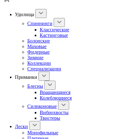
Удилища
Спиннинги
Классические
Кастинговые
Болонские
Маховые
Фидерные
Зимние
Коллекции
Специализации
Приманки
Блесны
Вращающиеся
Колеблющиеся
Силиконовые
Виброхвосты
Твистеры
Лески
Монофильные
Плетеные