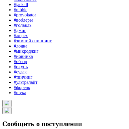
#jackall
#nibble
#provokator
#воблеры
#голавль
#джиг
#жерех
#зимний спиннинг
#лодка
#микроджиг
#новинка
#обзор
#окунь
#судак
#твичинг
#ультралайт
#форель
#щука
Сообщить о поступлении