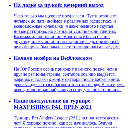
На лодке за щукой: вечерний выход
Чего только мы щуке не предлагали! Тут и резина от
четырёх до пяти дюймов в различных расцветках, и
всевозможные колебалки; я даже немного искупал
новые раттлины, но все наши усилия были тщетны.
Возможно, при наличии эхолота всё было бы по-
другому, но мы ловили по старинке, ведь примерный
рельеф пруда был нам известен по прошлым выездам.
Начало ноября на Весёловском
На Юг России осень приходит намного позже, чем в
другие регионы страны, сентябрь обычно выдается
жарким, и только к концу октября, после бабьего лета,
деревья одеваются в багряно-золотой наряд. В это время
осень, полностью набравшую силу, уже не остановить.
Наше выступление на турнире
MAXFISHING PAL OPEN 2021
Турниру Pro Anglers League (PAL) исполняется десять
лет! Я хорошо помню, как все начиналось. Будучи