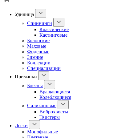
Удилища
Спиннинги
Классические
Кастинговые
Болонские
Маховые
Фидерные
Зимние
Коллекции
Специализации
Приманки
Блесны
Вращающиеся
Колеблющиеся
Силиконовые
Виброхвосты
Твистеры
Лески
Монофильные
Плетеные