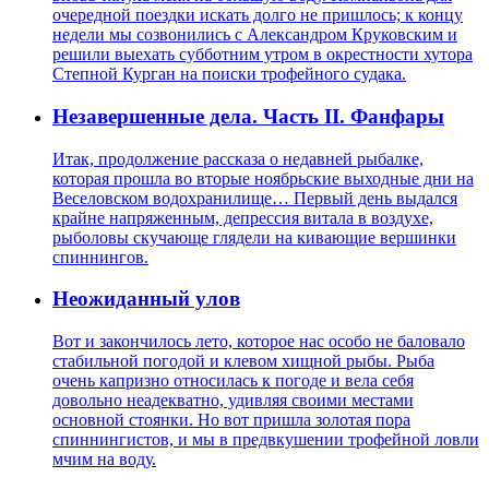
очередной поездки искать долго не пришлось; к концу
недели мы созвонились с Александром Круковским и
решили выехать субботним утром в окрестности хутора
Степной Курган на поиски трофейного судака.
Незавершенные дела. Часть II. Фанфары
Итак, продолжение рассказа о недавней рыбалке,
которая прошла во вторые ноябрьские выходные дни на
Веселовском водохранилище… Первый день выдался
крайне напряженным, депрессия витала в воздухе,
рыболовы скучающе глядели на кивающие вершинки
спиннингов.
Неожиданный улов
Вот и закончилось лето, которое нас особо не баловало
стабильной погодой и клевом хищной рыбы. Рыба
очень капризно относилась к погоде и вела себя
довольно неадекватно, удивляя своими местами
основной стоянки. Но вот пришла золотая пора
спиннингистов, и мы в предвкушении трофейной ловли
мчим на воду.