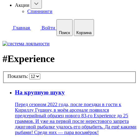
Акции
Спиннинги
Главная
Войти
Поиск
Корзина
#Experience
Показать:
На крупную щуку
Перед сезоном 2022 года, после поездки в гости к
Кириллу Гущину, в моём арсенале появился
предсерийный образец нового 83-го Experience до 25
граммов. И уже на первой после нерестового запрета
джиговой рыбалке удалось его обрыбить. Да ещё какими
рыбами! Среди них — пара восьмёрок!