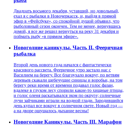
рыба
Двадцать восьмого декабря, уставший, но довольный,
ехал я с рыбалки в Новочеркасск, и, выйдя в прямой
эфир в «Фейсбуке», со спокойной душой объявил, что
рыболовный сезон окончен. Тем не менее, вернувшись
домой, я все же решил вернуться на реку 31 декабря и
поймать рыбу «в прямом эфире».
Новогодние каникулы. Часть II. Фееричная
рыбалка
Второй день нового года начался с фантастически
красивого рассвета. Фееричное утро застало нас с
Василием на берегу. Все благоухало вокруг, по ветвям
деревьев скакали щебечущие синицы и воробьи, на том
берегу реки время от времени подавал голос фазан,
вдалеке в глухом лесу спорили какие-то хищные птицы,
и голос оленя раскатывался эхом по округе; солнечные
лучи зайчиками играли на водной глади. Зародившийся
день купал все вокруг в солнечном свете. Новый год —
а на дворе ощущалось дыхание весны!
Новогодние Каникулы. Часть III. Марафон