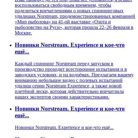
воспользоваться свободным временем, чтобы
поделиться впечатлениями о новых спиннинговых
удилищах Norstream, продемонстрированных компанией
«Мир рыболова» на 41-ой выставке «Охота и
рыболовство на Руси», которая прошла 22–26 февраля в
Москве.
Новинки Norstream. Experience и кое-что
ещё...
Каждый спиннинг Norstream перед запуском в
производство проходит всесторонние испытания и в
заводских условиях, и на водоёмах. Предлагаем вашему
вниманию небольшое видео с полевых испытаний
удилищ серии Norstream Experience, а также новой
плетёной лески, которая действительно впечатлила
наших экспертов своими характеристиками.
Новинки Norstream. Experience и кое-что
ещё...
Новинки Norstream. Experience и кое-что ещё...