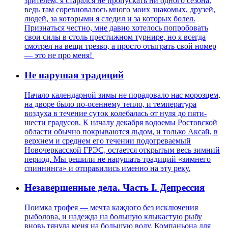
зрителем, я старался не пропускать ни одного сезона,
ведь там соревновалось много моих знакомых, друзей,
людей, за которыми я следил и за которых болел.
Признаться честно, мне давно хотелось попробовать
свои силы в столь престижном турнире, но я всегда
смотрел на вещи трезво, а просто отыграть свой номер
— это не про меня!
Не нарушая традиций
Начало календарной зимы не порадовало нас морозцем,
на дворе было по-осеннему тепло, и температура
воздуха в течение суток колебалась от нуля до пяти-
шести градусов. К началу декабря водоемы Ростовской
области обычно покрываются льдом, и только Аксай, в
верхнем и среднем его течении подогреваемый
Новочеркасской ГРЭС, остается открытым весь зимний
период. Мы решили не нарушать традиций «зимнего
спиннинга» и отправились именно на эту реку.
Незавершенные дела. Часть I. Депрессия
Поимка трофея — мечта каждого без исключения
рыболова, и надежда на большую клыкастую рыбу
вновь тянула меня на большую воду. Компаньона для