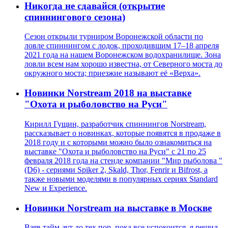
Никогда не сдавайся (открытие
спиннингового сезона)
Сезон открыли турниром Воронежской области по
ловле спиннингом с лодок, проходившим 17–18 апреля
2021 года на нашем Воронежском водохранилище. Зона
ловли всем нам хорошо известна, от Северного моста до
окружного моста; приезжие называют её «Верха».
Новинки Norstream 2018 на выставке
"Охота и рыболовство на Руси"
Кирилл Гущин, разработчик спиннингов Norstream,
рассказывает о новинках, которые появятся в продаже в
2018 году и с которыми можно было ознакомиться на
выставке "Охота и рыболовство на Руси" с 21 по 25
февраля 2018 года на стенде компании "Мир рыболова "
(D6) - сериями Spiker 2, Skald, Thor, Fenrir и Bifrost, а
также новыми моделями в популярных сериях Standard
New и Experience.
Новинки Norstream на выставке в Москве
Взяв тайм-аут до тех пор, пока все успокоится, я решил