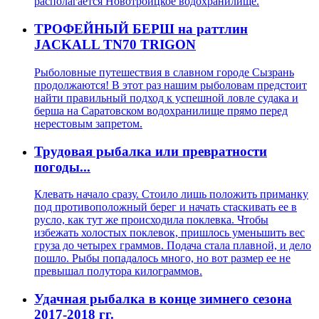
располагается Новотроицкое водохранилище.
ТРОФЕЙНЫЙ БЕРШ на раттлин
JACKALL TN70 TRIGON
Рыболовные путешествия в славном городе Сызрань
продолжаются! В этот раз нашим рыболовам предстоит
найти правильный подход к успешной ловле судака и
берша на Саратовском водохранилище прямо перед
нерестовым запретом.
Трудовая рыбалка или превратности
погоды...
Клевать начало сразу. Стоило лишь положить приманку
под противоположный берег и начать стаскивать ее в
русло, как тут же происходила поклевка. Чтобы
избежать холостых поклевок, пришлось уменьшить вес
груза до четырех граммов. Подача стала плавной, и дело
пошло. Рыбы попадалось много, но вот размер ее не
превышал полутора килограммов.
Удачная рыбалка в конце зимнего сезона
2017-2018 гг.