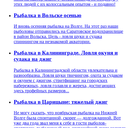
этих людей с их колоссальным опытом - и подавно!
Рыбалка в Вольске осенью
И вновь осенняя рыбалка на Волге. На этот раз наши
рыболовы отправились на Саратовское водохранилище
в район Вольска. Цель - ловля щуки и судака
спиннингом на незнакомой акватории.
Рыбалка в Калининграде. Ловля окуня и
судака на джиг
Рыбалка в Калининградской области увлекательна и
разнообразна. Ловля щуки твичингом, охота за судаком
и окунем с джигом, стритфишинг на городских
набережных, ловля голавля и жереха, достигающих
здесь трофейных размеров...
Рыбалка в Царицыне: тяжелый джиг
Не могу сказать, что ноябрьская рыбалка на Нижней
Волге была спонтанной, скорее — долгожданной. Вот
уже два года звал меня к себе в гости рыболов-