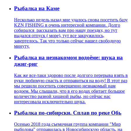
Рыбалка на Каме
Несколько недель назад мне удалось снова посетить базу
KZN FISHING в очень интересной компании. Долго
собирался рассказать вам про нашу поездку, но тут
выдался отпуск ( море), тут все закружилось,
завертелось. Так что только сейчас нашел свободную
минуту.
Рыбалка на незнакомом водоёме: щука на
джиг-риг
Как же все-таки здорово после долгого перерыва взять в
руки любимую снасть и отправиться на воду! В этот раз
мы решили посетить совершенно незнакомый нам
водоем. Мы слышали, что в его водах обитает большое
количество разной хищной рыбы, но сейчас нас
интересовала исключительно щука.
Рыбалка по-сибирски. Сплав по реке Обь
Осенью 2018 года съемочная группа компании "Мир
рыболова" отправилась в Новосибирскую область, на