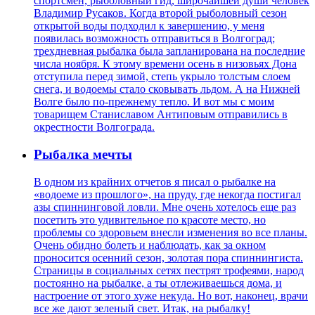
спортсмен, рыболовный гид, широчайшей души человек
Владимир Русаков. Когда второй рыболовный сезон
открытой воды подходил к завершению, у меня
появилась возможность отправиться в Волгоград;
трехдневная рыбалка была запланирована на последние
числа ноября. К этому времени осень в низовьях Дона
отступила перед зимой, степь укрыло толстым слоем
снега, и водоемы стало сковывать льдом. А на Нижней
Волге было по-прежнему тепло. И вот мы с моим
товарищем Станиславом Антиповым отправились в
окрестности Волгограда.
Рыбалка мечты
В одном из крайних отчетов я писал о рыбалке на
«водоеме из прошлого», на пруду, где некогда постигал
азы спиннинговой ловли. Мне очень хотелось еще раз
посетить это удивительное по красоте место, но
проблемы со здоровьем внесли изменения во все планы.
Очень обидно болеть и наблюдать, как за окном
проносится осенний сезон, золотая пора спиннингиста.
Страницы в социальных сетях пестрят трофеями, народ
постоянно на рыбалке, а ты отлеживаешься дома, и
настроение от этого хуже некуда. Но вот, наконец, врачи
все же дают зеленый свет. Итак, на рыбалку!