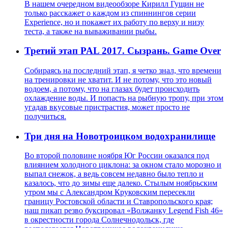
В нашем очередном видеообзоре Кирилл Гущин не
только расскажет о каждом из спиннингов серии
Experience, но и покажет их работу по верху и низу
теста, а также на вываживании рыбы.
Третий этап PAL 2017. Сызрань. Game Over
Собираясь на последний этап, я четко знал, что времени
на тренировки не хватит. И не потому, что это новый
водоем, а потому, что на глазах будет происходить
охлаждение воды. И попасть на рыбную тропу, при этом
угадав вкусовые пристрастия, может просто не
получиться.
Три дня на Новотроицком водохранилище
Во второй половине ноября Юг России оказался под
влиянием холодного циклона: за окном стало морозно и
выпал снежок, а ведь совсем недавно было тепло и
казалось, что до зимы еще далеко. Стылым ноябрьским
утром мы с Александром Круковским пересекли
границу Ростовской области и Ставропольского края;
наш пикап резво буксировал «Волжанку Legend Fish 46»
в окрестности города Солнечнодольск, где