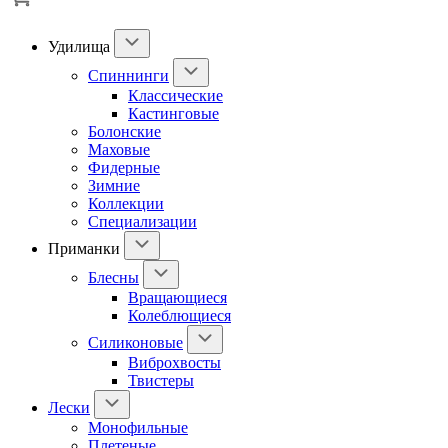
Удилища
Спиннинги
Классические
Кастинговые
Болонские
Маховые
Фидерные
Зимние
Коллекции
Специализации
Приманки
Блесны
Вращающиеся
Колеблющиеся
Силиконовые
Виброхвосты
Твистеры
Лески
Монофильные
Плетеные