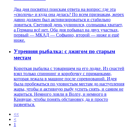
Два дня посвятил поискам ответа на вопрос: где эта
«сволочь» и куда она делась? По всем признакам, жерех
давно должен был активизироваться и стабильно
ловиться. Световой день удлинился, солнышка хватает,
а Германа всё нет. Оба дня побывал на двух участках,
первый — МКАД — Софьино, второй — ниже и ещё
ниже.
Утренняя рыбалка: с джигом по старым
местам
Короткая рыбалка с товарищем на его лодке. Из снастей
взял только спиннинг и коробочку с приманками,
которая лежала в машине после соревнований. Идея
была пробежаться по уловистым местам до наступления
жары, чтобы и активную рыбу успеть снять, и самим не
жариться. Немного ловли в Волге, и немного в
Кривуше, чтобы понять обстановку, да и просто
развеяться.
<<
<
1