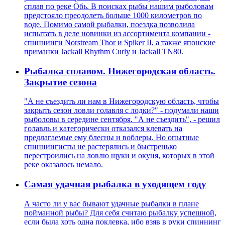
сплав по реке Обь. В поисках рыбы нашим рыболовам
предстояло преодолеть больше 1000 километров по
воде. Помимо самой рыбалки, поездка позволила
испытать в деле новинки из ассортимента компании -
спиннинги Norstream Thor и Spiker II, а также японские
приманки Jackall Rhythm Curly и Jackall TN80.
Рыбалка сплавом. Нижегородская область.
Закрытие сезона
"А не съездить ли нам в Нижегородскую область, чтобы
закрыть сезон ловли голавля с лодки?" - подумали наши
рыболовы в середине сентября. "А не съездить", - решил
голавль и категорически отказался клевать на
предлагаемые ему блесны и воблеры. Но опытные
спиннингисты не растерялись и быстренько
перестроились на ловлю щуки и окуня, которых в этой
реке оказалось немало.
Самая удачная рыбалка в уходящем году
А часто ли у вас бывают удачные рыбалки в плане
пойманной рыбы? Для себя считаю рыбалку успешной,
если была хоть одна поклевка, ибо взяв в руки спиннинг