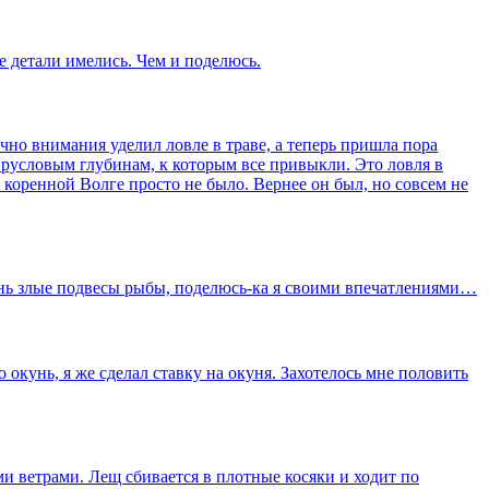
 детали имелись. Чем и поделюсь.
чно внимания уделил ловле в траве, а теперь пришла пора
 русловым глубинам, к которым все привыкли. Это ловля в
 коренной Волге просто не было. Вернее он был, но совсем не
ень злые подвесы рыбы, поделюсь-ка я своими впечатлениями…
 окунь, я же сделал ставку на окуня. Захотелось мне половить
и ветрами. Лещ сбивается в плотные косяки и ходит по