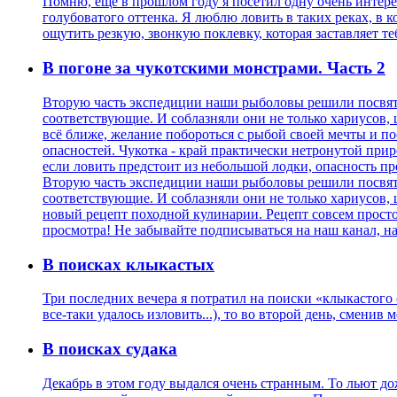
Помню, еще в прошлом году я посетил одну очень интерес
голубоватого оттенка. Я люблю ловить в таких реках, в ко
ощутить резкую, звонкую поклевку, которая заставляет те
В погоне за чукотскими монстрами. Часть 2
Вторую часть экспедиции наши рыболовы решили посвяти
соответствующие. И соблазняли они не только хариусов,
всё ближе, желание побороться с рыбой своей мечты и по
опасностей. Чукотка - край практически нетронутой приро
если ловить предстоит из небольшой лодки, опасность пр
Вторую часть экспедиции наши рыболовы решили посвяти
соответствующие. И соблазняли они не только хариусов,
новый рецепт походной кулинарии. Рецепт совсем просто
просмотра! Не забывайте подписываться на наш канал, на
В поисках клыкастых
Три последних вечера я потратил на поиски «клыкастого 
все-таки удалось изловить...), то во второй день, смени
В поисках судака
Декабрь в этом году выдался очень странным. То льют до