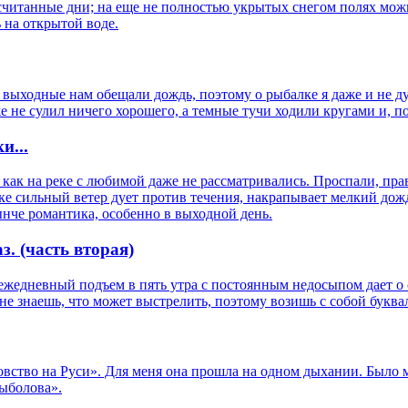
 считанные дни; на еще не полностью укрытых снегом полях мож
ь на открытой воде.
 выходные нам обещали дождь, поэтому о рыбалке я даже и не дум
е не сулил ничего хорошего, а темные тучи ходили кругами и, по
и...
к на реке с любимой даже не рассматривались. Проспали, правда
ке сильный ветер дует против течения, накрапывает мелкий дождь
ынче романтика, особенно в выходной день.
. (часть вторая)
ежедневный подъем в пять утра с постоянным недосыпом дает о се
 не знаешь, что может выстрелить, поэтому возишь с собой букв
вство на Руси». Для меня она прошла на одном дыхании. Было мн
Рыболова».