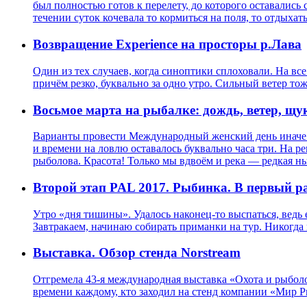
был полностью готов к перелету, до которого оставались
течении суток кочевала то кормиться на поля, то отдыхат
Возвращение Experience на просторы р.Лава
Один из тех случаев, когда синоптики сплоховали. На все
причём резко, буквально за одно утро. Сильный ветер тож
Восьмое марта на рыбалке: дождь, ветер, щук
Варианты провести Международный женский день иначе ка
и времени на ловлю оставалось буквально часа три. На ре
рыболова. Красота! Только мы вдвоём и река — редкая н
Второй этап PAL 2017. Рыбинка. В первый раз
Утро «дня тишины». Удалось наконец-то выспаться, ведь 
Завтракаем, начинаю собирать приманки на тур. Никогда
Выставка. Обзор стенда Norstream
Отгремела 43-я международная выставка «Охота и рыболо
времени каждому, кто заходил на стенд компании «Мир 