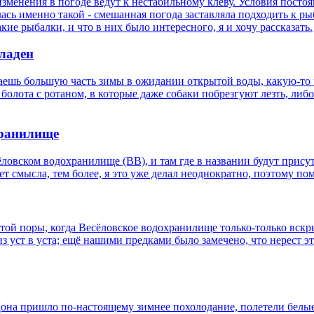
зменения в погоде ведут к нестабильному клеву. Условия постоя
ась именно такой - смешанная погода заставляла подходить к ры
ие рыбалки, и что в них было интересного, я и хочу рассказать.
еладен
ешь большую часть зимы в ожидании открытой воды, какую-то ч
олота с ротаном, в которые даже собаки побрезгуют лезть, либо 
хранилище
овском водохранилище (ВВ), и там где в названии будут присут
т смысла, тем более, я это уже делал неоднократно, поэтому по
х той поры, когда Весёловское водохранилище только-только вскр
из уст в уста; ещё нашими предками было замечено, что нерест э
я Дона пришло по-настоящему зимнее похолодание, полетели белы