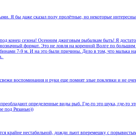
ми. Я бы даже сказал полу пролётные, но некоторые интересные
е под конец сезона! Осенним джиговым рыбалкам быть! Я достато
днозначный формат. Это не ловля на коренной Волге по большим
инами 7-9 м. И на это были причины. Дело в том, что малька на
ы.
 свежи воспоминания и руки еще помнят злые поклевки и не оч
преобладают определенные виды рыб. Где-то это щука, где-то это
ре под Рязанью))
ится крайне нестабильной, дожди льют вперемешку с порывистым