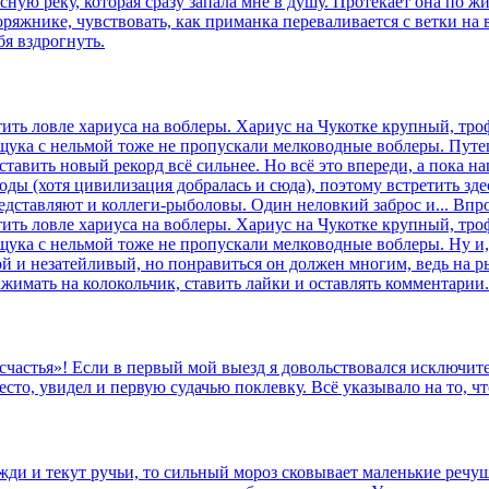
ную реку, которая сразу запала мне в душу. Протекает она по ж
ряжнике, чувствовать, как приманка переваливается с ветки на в
бя вздрогнуть.
ть ловле хариуса на воблеры. Хариус на Чукотке крупный, тро
 щука с нельмой тоже не пропускали мелководные воблеры. Пут
ставить новый рекорд всё сильнее. Но всё это впереди, а пока 
ды (хотя цивилизация добралась и сюда), поэтому встретить зде
едставляют и коллеги-рыболовы. Один неловкий заброс и... Впроч
ть ловле хариуса на воблеры. Хариус на Чукотке крупный, тро
 щука с нельмой тоже не пропускали мелководные воблеры. Ну и
й и незатейливый, но понравиться он должен многим, ведь на р
жимать на колокольчик, ставить лайки и оставлять комментарии.
счастья»! Если в первый мой выезд я довольствовался исключит
в место, увидел и первую судачью поклевку. Всё указывало на то,
жди и текут ручьи, то сильный мороз сковывает маленькие речуш