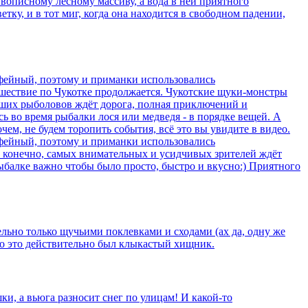
ивописному лесному массиву, а вода в ней приятного
етку, и в тот миг, когда она находится в свободном падении,
фейный, поэтому и приманки использовались
ешествие по Чукотке продолжается. Чукотские щуки-монстры
наших рыболовов ждёт дорога, полная приключений и
сь во время рыбалки лося или медведя - в порядке вещей. А
ем, не будем торопить события, всё это вы увидите в видео.
фейный, поэтому и приманки использовались
, конечно, самых внимательных и усидчивых зрителей ждёт
ыбалке важно чтобы было просто, быстро и вкусно:) Приятного
ельно только щучьими поклевками и сходами (ах да, одну же
 что это действительно был клыкастый хищник.
ки, а вьюга разносит снег по улицам! И какой-то