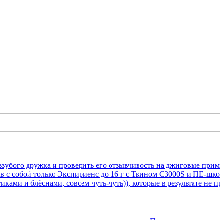
ззубого дружка и проверить его отзывчивость на джиговые приман
зяв с собой только Экспириенс до 16 г с Твином С3000S и ПЕ-ш
ками и блёснами, совсем чуть-чуть)), которые в результате не 