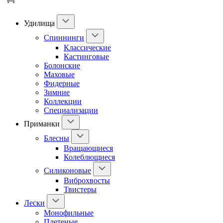
Удилища
Спиннинги
Классические
Кастинговые
Болонские
Маховые
Фидерные
Зимние
Коллекции
Специализации
Приманки
Блесны
Вращающиеся
Колеблющиеся
Силиконовые
Виброхвосты
Твистеры
Лески
Монофильные
Плетеные