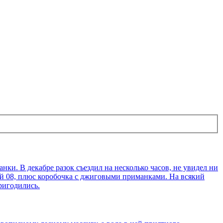
ки. В декабре разок съездил на несколько часов, не увидел ни
кой 08, плюс коробочка с джиговыми приманками. На всякий
пригодились.