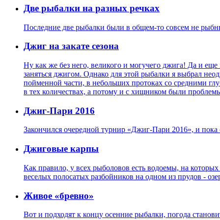
Две рыбалки на разных речках
Последние две рыбалки были в общем-то совсем не рыбны
Джиг на закате сезона
Ну как же без него, великого и могучего джига! Да и ещ
заняться джигом. Однако для этой рыбалки я выбрал нео
пойменной части, в небольших протоках со средними глуб
в тех количествах, а потому и с хищником были проблем
Джиг-Пари 2016
Закончился очередной турнир «Джиг-Пари 2016», и пока
Джиговые карпы
Как правило, у всех рыболовов есть водоемы, на которых 
веселых полосатых разбойников на одном из прудов - озе
Живое «бревно»
Вот и подходят к концу осенние рыбалки, погода станов