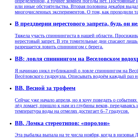
определенной, а точнее зимней погоды нет. Постоянные и
или иные обстоятельства. Вторая половина декабря выдал
многочисленных экспериментов. О том, как проходили так
В преддверии нерестового запрета, будь он н
Тяжела участь спиннингиста в нашей области. Просижива
нерестовый запрет. В эти томительные дни спасают лишь б
разрешается ловить спиннингом с берега.
ВВ: ловля спиннингом на Веселовском водо
Я начинаю цикл публикаций о ловле спиннингом на Весёл
Весёловского гидроузла. Описывать водоём каждый раз не
ВВ. Весной за трофеем
Сейчас уже начало апреля, но я хочу поведать о события
лёд ломает, пришло к нам из глубины веков, передаваясь 
температура воды на отмелях достигает 6–7 градусов.
ВВ. Ломка стереотипов: «поролон»
Эта рыбалка выпала на те числа ноября, когда в низовь