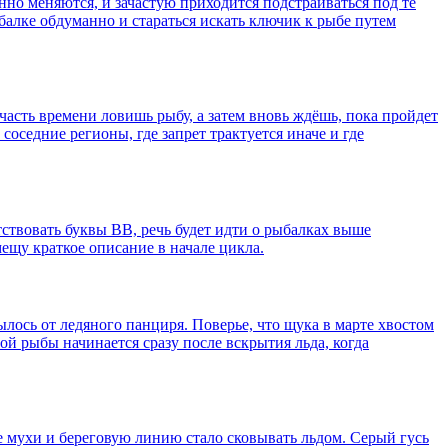
нно меняются, и зачастую приходится подстраиваться под те
балке обдуманно и стараться искать ключик к рыбе путем
асть времени ловишь рыбу, а затем вновь ждёшь, пока пройдет
соседние регионы, где запрет трактуется иначе и где
ствовать буквы ВВ, речь будет идти о рыбалках выше
мещу краткое описание в начале цикла.
ылось от ледяного панциря. Поверье, что щука в марте хвостом
той рыбы начинается сразу после вскрытия льда, когда
е мухи и береговую линию стало сковывать льдом. Серый гусь