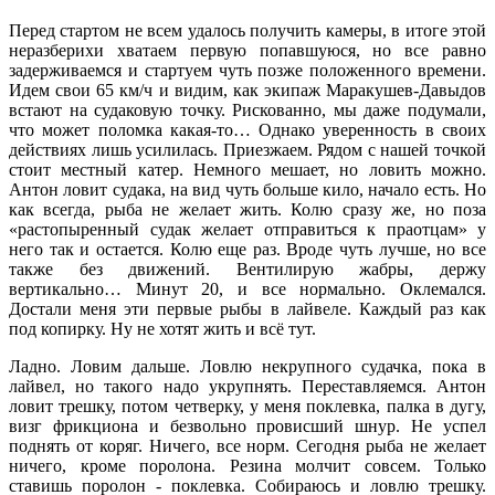
Перед стартом не всем удалось получить камеры, в итоге этой
неразберихи хватаем первую попавшуюся, но все равно
задерживаемся и стартуем чуть позже положенного времени.
Идем свои 65 км/ч и видим, как экипаж Маракушев-Давыдов
встают на судаковую точку. Рискованно, мы даже подумали,
что может поломка какая-то… Однако уверенность в своих
действиях лишь усилилась. Приезжаем. Рядом с нашей точкой
стоит местный катер. Немного мешает, но ловить можно.
Антон ловит судака, на вид чуть больше кило, начало есть. Но
как всегда, рыба не желает жить. Колю сразу же, но поза
«растопыренный судак желает отправиться к праотцам» у
него так и остается. Колю еще раз. Вроде чуть лучше, но все
также без движений. Вентилирую жабры, держу
вертикально… Минут 20, и все нормально. Оклемался.
Достали меня эти первые рыбы в лайвеле. Каждый раз как
под копирку. Ну не хотят жить и всё тут.
Ладно. Ловим дальше. Ловлю некрупного судачка, пока в
лайвел, но такого надо укрупнять. Переставляемся. Антон
ловит трешку, потом четверку, у меня поклевка, палка в дугу,
визг фрикциона и безвольно провисший шнур. Не успел
поднять от коряг. Ничего, все норм. Сегодня рыба не желает
ничего, кроме поролона. Резина молчит совсем. Только
ставишь поролон - поклевка. Собираюсь и ловлю трешку.