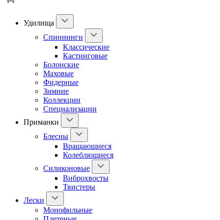
Удилища
Спиннинги
Классические
Кастинговые
Болонские
Маховые
Фидерные
Зимние
Коллекции
Специализации
Приманки
Блесны
Вращающиеся
Колеблющиеся
Силиконовые
Виброхвосты
Твистеры
Лески
Монофильные
Плетеные