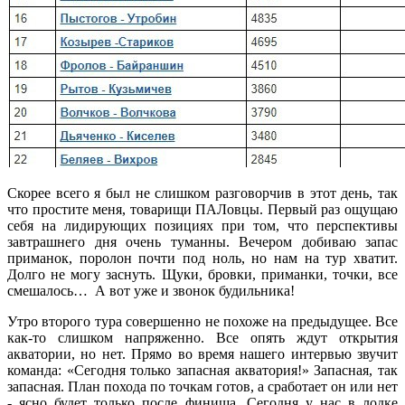
Скорее всего я был не слишком разговорчив в этот день, так
что простите меня, товарищи ПАЛовцы. Первый раз ощущаю
себя на лидирующих позициях при том, что перспективы
завтрашнего дня очень туманны. Вечером добиваю запас
приманок, поролон почти под ноль, но нам на тур хватит.
Долго не могу заснуть. Щуки, бровки, приманки, точки, все
смешалось… А вот уже и звонок будильника!
Утро второго тура совершенно не похоже на предыдущее. Все
как-то слишком напряженно. Все опять ждут открытия
акватории, но нет. Прямо во время нашего интервью звучит
команда: «Сегодня только запасная акватория!» Запасная, так
запасная. План похода по точкам готов, а сработает он или нет
- ясно будет только после финиша. Сегодня у нас в лодке