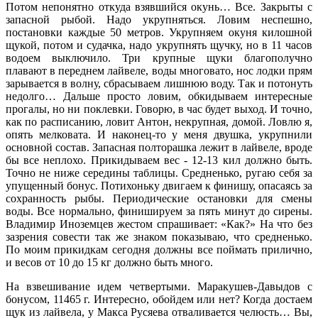
Потом непонятно откуда взявшийся окунь… Все. Закрыты с
запасной рыбой. Надо укрупняться. Ловим неспешно,
постановки каждые 50 метров. Укрупняем окуня килошной
щукой, потом и судачка, надо укрупнять щучку, но в 11 часов
водоем выключило. Три крупные щуки благополучно
плавают в переднем лайвеле, воды многовато, нос лодки прям
зарывается в волну, сбрасываем лишнюю воду. Так и потонуть
недолго… Дальше просто ловим, обкидываем интересные
прогалы, но ни поклевки. Говорю, в час будет выход. И точно,
как по расписанию, ловит Антон, некрупная, домой. Ловлю я,
опять мелковата. И наконец-то у меня двушка, укрупнили
основной состав. Запасная полторашка лежит в лайвеле, вроде
бы все неплохо. Прикидываем вес - 12-13 кил должно быть.
Точно не ниже середины таблицы. Средненько, ругаю себя за
упущенный бонус. Потихоньку двигаем к финишу, опасаясь за
сохранность рыбы. Периодические остановки для смены
воды. Все нормально, финишируем за пять минут до сирены.
Владимир Иноземцев жестом спрашивает: «Как?» На что без
зазрения совести так же знаком показываю, что средненько.
По моим прикидкам сегодня должны все поймать прилично,
и весов от 10 до 15 кг должно быть много.
На взвешивание идем четвертыми. Маракушев-Давыдов с
бонусом, 11465 г. Интересно, обойдем или нет? Когда достаем
щук из лайвела, у Макса Русяева отваливается челюсть… Вы,