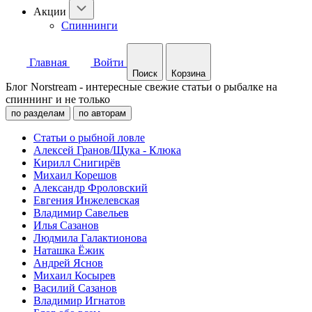
Акции
Спиннинги
Главная
Войти
Поиск
Корзина
Блог Norstream - интересные свежие статьи о рыбалке на
спиннинг и не только
по разделам
по авторам
Статьи о рыбной ловле
Алексей Гранов/Щука - Клюка
Кирилл Снигирёв
Михаил Корешов
Александр Фроловский
Евгения Инжелевская
Владимир Савельев
Илья Сазанов
Людмила Галактионова
Наташка Ёжик
Андрей Яснов
Михаил Косырев
Василий Сазанов
Владимир Игнатов