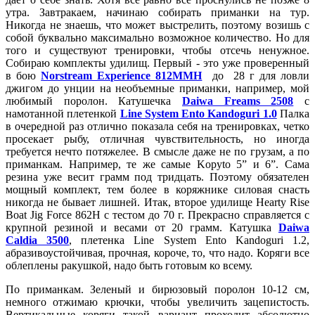
утра. Завтракаем, начинаю собирать приманки на тур.
Никогда не знаешь, что может выстрелить, поэтому возишь с
собой буквально максимально возможное количество. Но для
того и существуют тренировки, чтобы отсечь ненужное.
Собираю комплекты удилищ. Первый - это уже проверенный
в бою
Norstream Experience 812MMH
до 28 г для ловли
джигом до унции на необъемные приманки, например, мой
любимый поролон. Катушечка
Daiwa Freams 2508
c
намотанной плетенкой
Line System Ento Kandoguri 1.0
Палка
в очередной раз отлично показала себя на тренировках, четко
просекает рыбу, отличная чувствительность, но иногда
требуется нечто потяжелее. В смысле даже не по грузам, а по
приманкам. Например, те же самые Kopyto 5” и 6”. Сама
резина уже весит грамм под тридцать. Поэтому обязателен
мощный комплект, тем более в коряжнике силовая снасть
никогда не бывает лишней. Итак, второе удилище Hearty Rise
Boat Jig Force 862H с тестом до 70 г. Прекрасно справляется с
крупной резиной и весами от 20 грамм. Катушка
Daiwa
Caldia 3500
, плетенка Line System Ento Kandoguri 1.2,
абразивоустойчивая, прочная, короче, то, что надо. Коряги все
облеплены ракушкой, надо быть готовым ко всему.
По приманкам. Зеленый и бирюзовый поролон 10-12 см,
немного отжимаю крючки, чтобы увеличить зацепистость.
Вертикальные коряги такой вариант проходит абсолютно