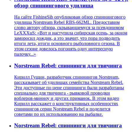
обзор спиннингового удилища
На сайте FishingSib опубликован обзор спиннингового
удилища Norstream Rebel RBS-662ML. Предоставим
слово автору обзора, скрывающемуся за псевдонимом
LeXXXuS: «Вот и наступила сибирская осень, за окном
заморосил дождик, а это значит, что пора подводить
итоги лета, итоги основного рыболовного сезона. В
этом сезоне довелось погонять одну интересную
палочку...»
Norstream Rebel: спиннинги для твичинга
Кирилл Гущин, разработчик спиннингов Norstream,
рассказывает об удилищах семейства Norstream Rebel.
Эти доступные по цене спиннинги были разработаны
специально для твичинга - рывковой проводки
воблеров-минноу и других приманок. В этом видео
Кирилл расскажет о конструктивных особенностях
спиннингов серии Norstream Rebel и поделится
советами по их использованию на рыбалке.
Norstream Rebel: спиннинги для твичинга