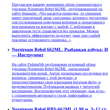
Предлагаем вашему вниманию обзор спиннингового
удилища Norstream Rebel 662ML, опубликованный на
сайте fmagazin: «Что касается проводки, то спиннинг
имеет приличный запас сенсорики, которого достаточно
для отслеживания поведения воблеров и оперативного
реагирования на контакт с рыбой. С воблерами в
заявленном тесте справляется без провалов. Можно
выполнить эффективную подсечку даже при слабой
поклевке осторожного хищника...»
Norstream Rebel 662ML. Рыбацкая азбука: И
— Инструмент
На сайте FishingSib опубликован огромный обзор
удилища Norstream Rebel 662ML, написанный
пользователем noook. Автор досконально исследовал все
вопросы, связанные с этой моделью, и
проиллюстрировал свои изыскания богатым фото- и
видеоматериалом. Публикация вызвала у читателей
восхищение. Воспроизводим этот обзорище «как есть»,
с сохранением авторского стиля, орфографии и
пунктуации.
Norstream Rebel RBS-662ML (1,98 м, 3–12 г):