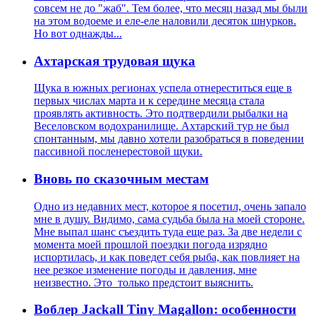
совсем не до "жаб". Тем более, что месяц назад мы были
на этом водоеме и еле-еле наловили десяток шнурков.
Но вот однажды...
Ахтарская трудовая щука
Щука в южных регионах успела отнереститься еще в
первых числах марта и к середине месяца стала
проявлять активность. Это подтвердили рыбалки на
Веселовском водохранилище. Ахтарский тур не был
спонтанным, мы давно хотели разобраться в поведении
пассивной посленерестовой щуки.
Вновь по сказочным местам
Одно из недавних мест, которое я посетил, очень запало
мне в душу. Видимо, сама судьба была на моей стороне.
Мне выпал шанс съездить туда еще раз. За две недели с
момента моей прошлой поездки погода изрядно
испортилась, и как поведет себя рыба, как повлияет на
нее резкое изменение погоды и давления, мне
неизвестно. Это только предстоит выяснить.
Воблер Jackall Tiny Magallon: особенности