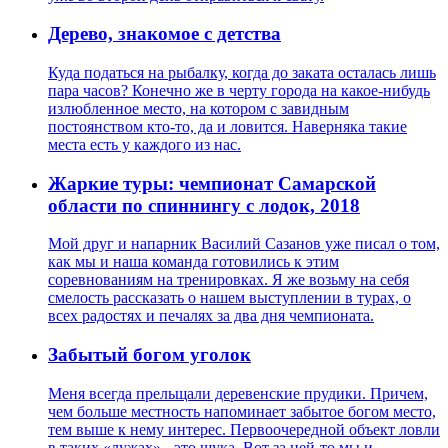
Дерево, знакомое с детства
Куда податься на рыбалку, когда до заката осталась лишь
пара часов? Конечно же в черту города на какое-нибудь
излюбленное место, на котором с завидным
постоянством кто-то, да и ловится. Наверняка такие
места есть у каждого из нас.
Жаркие туры: чемпионат Самарской
области по спиннингу с лодок, 2018
Мой друг и напарник Василий Сазанов уже писал о том,
как мы и наша команда готовились к этим
соревнованиям на тренировках. Я же возьму на себя
смелость рассказать о нашем выступлении в турах, о
всех радостях и печалях за два дня чемпионата.
Забытый богом уголок
Меня всегда прельщали деревенские прудики. Причем,
чем больше местность напоминает забытое богом место,
тем выше к нему интерес. Первоочередной объект ловли
в таких «лужах» - это щука. Вот за ней-то мы и