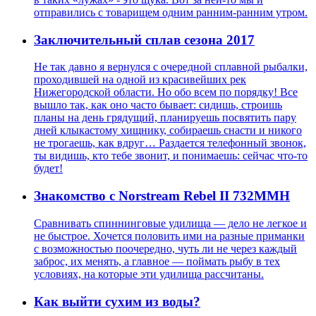
отправились с товарищем одним ранним-ранним утром.
Заключительный сплав сезона 2017
Не так давно я вернулся с очередной сплавной рыбалки,
проходившей на одной из красивейших рек
Нижегородской области. Но обо всем по порядку! Все
вышло так, как оно часто бывает: сидишь, строишь
планы на день грядущий, планируешь посвятить пару
дней клыкастому хищнику, собираешь снасти и никого
не трогаешь, как вдруг… Раздается телефонный звонок,
ты видишь, кто тебе звонит, и понимаешь: сейчас что-то
будет!
Знакомство с Norstream Rebel II 732MMH
Сравнивать спиннинговые удилища — дело не легкое и
не быстрое. Хочется половить ими на разные приманки
с возможностью поочередно, чуть ли не через каждый
заброс, их менять, а главное — поймать рыбу в тех
условиях, на которые эти удилища рассчитаны.
Как выйти сухим из воды?