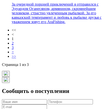
За очередной порцией приключений я отправился с
Эдуардом Оганесяном, армянином, скромнейшим
человеком, страстно увлеченным рыбалкой. За его
кавказский темперамент и любовь к рыбалке друзья с
уважением зовут его AraFishing.
<<
<
1
2
3
>
>>
Страница 1 из 3
Сообщить о поступлении