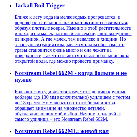
Jackall Boil Trigger
Ближе к лету вода на мелководьях прогревается, и
водная растительность начинает активно развиваться,
образуя плотные ковры. Именно в этой растительности
и находится малек, который совсем недавно вылупился
из икринок. А где малек, там недалеко и хищник. Но
зачастую ситуация складывается таким образом, что
травы становится очень много и она лежит на
поверхности, так что остаются только небольшие окна
открытой воды, где можно провести приманку.
Norstream Rebel 662M - когда больше и не
нужно
Большинство удивляется тому, что я дергаю крупные
воблеры (до 130 мм включительно) удилищем с тестом
до 18 грамм. Но мало кто из этого большинства
обращает внимание на множество деталей,
обуславливающих мой выбор. Начнем, пожалуй, с
самого удилища – это Norstream Rebel 662M.
Norstream Rebel 662ML: живой кол