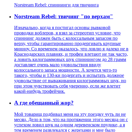
Norstream Rebel: спиннинги для твичинга
Norstream Rebel: твичинг "по верхам"
Изначально, когда я постигал основы рывковой
проводки воблеров, я взял за стереотип условие, что
спиннинг должен быть с колоссальным запасом по
верху, чтобы гарантированно продергивать крупные
минноу. Со временем оказалось, что ловлю я далеко не в
Краснодарских плавнях, и трофеи влетают не так часто,
а ловить килограммовых щук спиннингом до 28 грамм
доставляет очень мало удовольствия ввиду
колоссального запаса мощности. А хочется чего-то
такого, чтобы и 130-ки подергать и испытать должное
удовольствие от вываживания килограммовых щук, но
при этом чувствовать себя уверенно, если же влетит
какой-нибудь трофейчик.
А где обещанный жор?
Мой товарищ подбивал меня на эту поездку чуть ли не
месяц. Дело в том, что на протяжении этого месяца он с
успехом ловил щук на одном деревенском прудике, а я
тем временем развлекался с жерехами и мне было