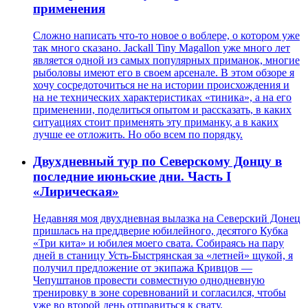
применения
Сложно написать что-то новое о воблере, о котором уже
так много сказано. Jackall Tiny Magallon уже много лет
является одной из самых популярных приманок, многие
рыболовы имеют его в своем арсенале. В этом обзоре я
хочу сосредоточиться не на истории происхождения и
на не технических характеристиках «тиника», а на его
применении, поделиться опытом и рассказать, в каких
ситуациях стоит применять эту приманку, а в каких
лучше ее отложить. Но обо всем по порядку.
Двухдневный тур по Северскому Донцу в
последние июньские дни. Часть I
«Лирическая»
Недавняя моя двухдневная вылазка на Северский Донец
пришлась на преддверие юбилейного, десятого Кубка
«Три кита» и юбилея моего свата. Собираясь на пару
дней в станицу Усть-Быстрянская за «летней» щукой, я
получил предложение от экипажа Кривцов —
Чепуштанов провести совместную однодневную
тренировку в зоне соревнований и согласился, чтобы
уже во второй день отправиться к свату.