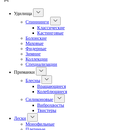
Удилища
Спиннинги
Классические
Кастинговые
Болонские
Маховые
Фидерные
Зимние
Коллекции
Специализации
Приманки
Блесны
Вращающиеся
Колеблющиеся
Силиконовые
Виброхвосты
Твистеры
Лески
Монофильные
Плетеные