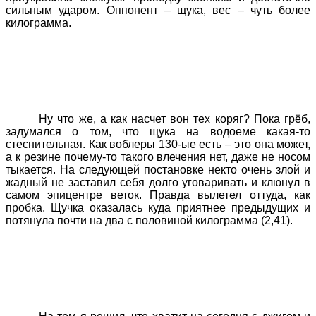
сильным ударом. Оппонент – щука, вес – чуть более
килограмма.
Ну что же, а как насчет вон тех коряг? Пока грёб,
задумался о том, что щука на водоеме какая-то
стеснительная. Как воблеры 130-ые есть – это она может,
а к резине почему-то такого влечения нет, даже не носом
тыкается. На следующей постановке некто очень злой и
жадный не заставил себя долго уговаривать и клюнул в
самом эпицентре веток. Правда вылетел оттуда, как
пробка. Щучка оказалась куда приятнее предыдущих и
потянула почти на два с половиной килограмма (2,41).