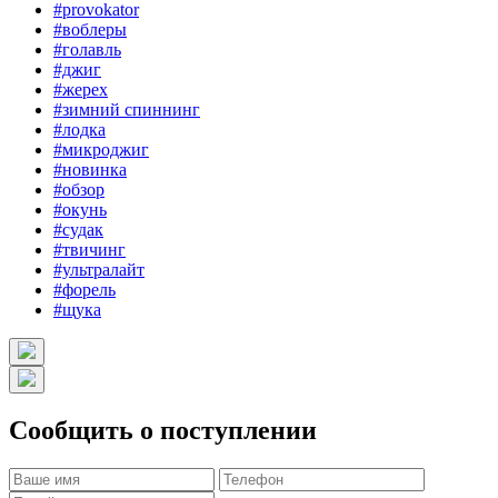
#provokator
#воблеры
#голавль
#джиг
#жерех
#зимний спиннинг
#лодка
#микроджиг
#новинка
#обзор
#окунь
#судак
#твичинг
#ультралайт
#форель
#щука
Сообщить о поступлении