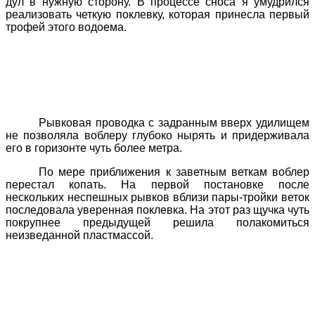
дул в нужную сторону. В процессе сноса я умудрился
реализовать четкую поклевку, которая принесла первый
трофей этого водоема.
Рывковая проводка с задранным вверх удилищем
не позволяла воблеру глубоко нырять и придерживала
его в горизонте чуть более метра.
По мере приближения к заветным веткам воблер
перестал копать. На первой постановке после
нескольких неспешных рывков вблизи пары-тройки веток
последовала уверенная поклевка. На этот раз щучка чуть
покрупнее предыдущей решила полакомиться
неизведанной пластмассой.