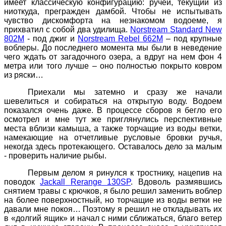
имеет классическую конфигурацию: ручей, текущий из
ниоткуда, прегражден дамбой. Чтобы не испытывать
чувство дискомфорта на незнакомом водоеме, я
прихватил с собой два удилища.
Norstream Standard New
802M
-
под
джиг
и
Norstream Rebel 662M
–
под
крупные
воблеры
.
До последнего момента мы были в неведение
чего ждать от загадочного озера, а вдруг на нем фон 4
метра или того лучше – оно полностью покрыто ковром
из ряски…
Приехали мы затемно и сразу же начали
шевелиться и собираться на открытую воду. Водоем
показался очень даже. В процессе сборов я бегло его
осмотрел и мне тут же приглянулись перспективные
места вблизи камыша, а также торчащие из воды ветки,
намекающие на отчетливые русловые бровки ручья,
некогда здесь протекающего. Оставалось дело за малым
- проверить наличие рыбы.
Первым делом я ринулся к тростнику, нацепив на
поводок
Jackall
Rerange
130
SP
. Вдоволь размявшись
снятием травы с крючков, я было решил заменить воблер
на более поверхностный, но торчащие из воды ветки не
давали мне покоя… Поэтому я решил не откладывать их
в «долгий ящик» и начал с ними сближаться, благо ветер