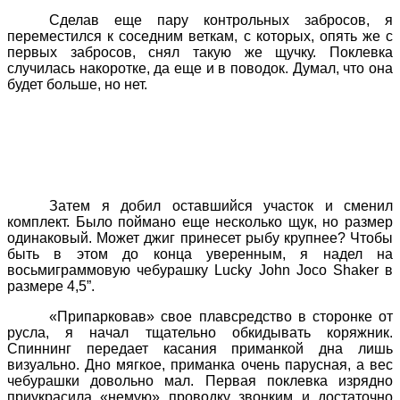
Сделав еще пару контрольных забросов, я
переместился к соседним веткам, с которых, опять же с
первых забросов, снял такую же щучку. Поклевка
случилась накоротке, да еще и в поводок. Думал, что она
будет больше, но нет.
Затем я добил оставшийся участок и сменил
комплект. Было поймано еще несколько щук, но размер
одинаковый. Может джиг принесет рыбу крупнее? Чтобы
быть в этом до конца уверенным, я надел на
восьмиграммовую чебурашку
Lucky
John
Joco
Shaker
в
размере 4,5”.
«Припарковав» свое плавсредство в сторонке от
русла, я начал тщательно обкидывать коряжник.
Спиннинг передает касания приманкой дна лишь
визуально. Дно мягкое, приманка очень парусная, а вес
чебурашки довольно мал. Первая поклевка изрядно
приукрасила «немую» проводку звонким и достаточно