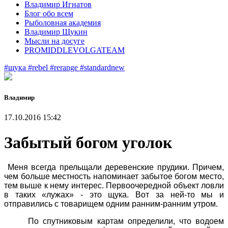
Владимир Игнатов
Блог обо всем
Рыболовная академия
Владимир Щукин
Мысли на досуге
PROMIDDLEVOLGATEAM
#щука
#rebel
#rerange
#standardnew
Владимир
17.10.2016 15:42
Забытый богом уголок
Меня всегда прельщали деревенские прудики. Причем,
чем больше местность напоминает забытое богом место,
тем выше к нему интерес. Первоочередной объект ловли
в таких «лужах» - это щука. Вот за ней-то мы и
отправились с товарищем одним ранним-ранним утром.
По спутниковым картам определили, что водоем