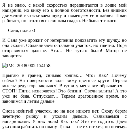
Я не знаю, с какой скоростью передвигается в лодке мой
напарник, но вижу его в полной боеготовности. Без лишних
движений вытаскиваем щуку и помещаем ее в лайвел. План
работает, но что-то все слишком гладко. Не бывает такого.
— Саня, подсак!
И Саня уже дрожит от нетерпения подхватить эту щучку, но
она сходит. Облавливаем остальной участок, но тщетно. Пора
отправляться дальше. Ага… Не тут-то было! Мотор не
заводится.
Прыгаю в транец, снимаю колпак… Что? Как? Почему
сейчас? На поверхности воды вижу цветные круги. Первая
мысль: редуктор накрылся! Внутри у меня все обрывается…
СТОП! Пятна испаряются! Это бензин! Свечи залиты! А это
уже не беда. Отпускает… Теряем драгоценное время, но
заводимся и летим дальше.
Снова избитый участок, но на нем никого нет. Сходу берем
зачетную рыбку и уходим дальше. Связываемся с
напарниками. У них ноль! Как так? Это не годится. Даем
указания работать по плану. Трава — не их стихия, но почему-