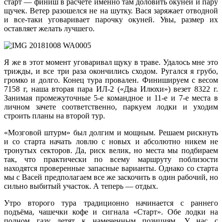
старт — финиш в расчете именно там доловить окуней и пару
щучек. Ветер разошелся не на шутку. Вася заряжает отводной
и все-таки уговаривает парочку окуней. Увы, размер их
оставляет желать лучшего.
Я же в этот момент уговаривал щуку в траве. Удалось мне это
трижды, и все три раза окончились сходом. Ругался я грубо,
громко и долго. Конец тура провален. Финишируем с весом
7158 г, наша вторая пара ИЛ-2 («Два Илюхи») везет 8322 г.
Занимая промежуточные 5-е командное и 11-е и 7-е места в
личном зачете соответственно, паркуем лодки и уходим
строить планы на второй тур.
«Мозговой штурм» был долгим и мощным. Решаем рискнуть
и со старта начать ловлю с новых и абсолютно никем не
тронутых секторов. Да, риск велик, но места мы подбираем
так, что практически по всему маршруту поблизости
находятся проверенные запасные варианты. Однако со старта
мы с Васей предполагаем все же заскочить в один рабочий, но
сильно выбитый участок. А теперь — отдых.
Утро второго тура традиционно начинается с раннего
подъёма, чашечки кофе и сигнала «Старт». Обе лодки на
полном газу летят к намеченным позициям. У нас с