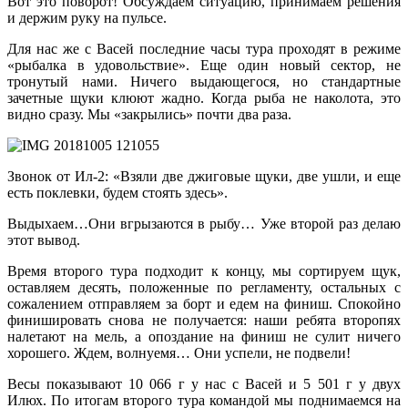
Вот это поворот! Обсуждаем ситуацию, принимаем решения
и держим руку на пульсе.
Для нас же с Васей последние часы тура проходят в режиме
«рыбалка в удовольствие». Еще один новый сектор, не
тронутый нами. Ничего выдающегося, но стандартные
зачетные щуки клюют жадно. Когда рыба не наколота, это
видно сразу. Мы «закрылись» почти два раза.
Звонок от Ил-2: «Взяли две джиговые щуки, две ушли, и еще
есть поклевки, будем стоять здесь».
Выдыхаем…Они вгрызаются в рыбу… Уже второй раз делаю
этот вывод.
Время второго тура подходит к концу, мы сортируем щук,
оставляем десять, положенные по регламенту, остальных с
сожалением отправляем за борт и едем на финиш. Спокойно
финишировать снова не получается: наши ребята второпях
налетают на мель, а опоздание на финиш не сулит ничего
хорошего. Ждем, волнуемя… Они успели, не подвели!
Весы показывают 10 066 г у нас с Васей и 5 501 г у двух
Илюх. По итогам второго тура командой мы поднимаемся на