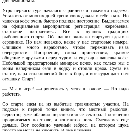
дня чемпионата.
Утро первого тура началось с раннего и тяжелого подьема.
Усталость от многих дней тренировок давала о себе знать. Но
чашечка кофе очень быстро подняла настроение. Выдвигаемся
на официальные мероприятия: регистрация, жеребьевка,
стартовое построение… Все в лучших традициях
рыболовного спорта. Оба наших экипажа стартуют где-то в
серединке. Но нам неважно, какие у нас стартовые номера.
Слишком много наработано, чтобы переживать из-за
очередности. Построение, слова приветствия, краткое
общение с друзьями перед туром, и еще одна чашечка кофе.
Небольшой предстартовый мандраж исчез, как только мы с
моим напарником сели в лодку и отбили краба. Суета на
старте, пара столкновений борт в борт, и вот судья дает нам
отмашку. Старт!
— Мы в игре! —пронеслось у меня в голове. — Но надо
работать.
Со старта едем на из выбитые травянистые участки. На
подходе к первой точке видим, что местный рыболов,
вероятно, уже обловил перспективные сектора. Постепенно
продвигаемся по траве, а контактов ноль. Смещаемся еще
дальше. Вот особенно удачный заброс, на котором щука
просто не могла не клюнуть. И она клюнула.