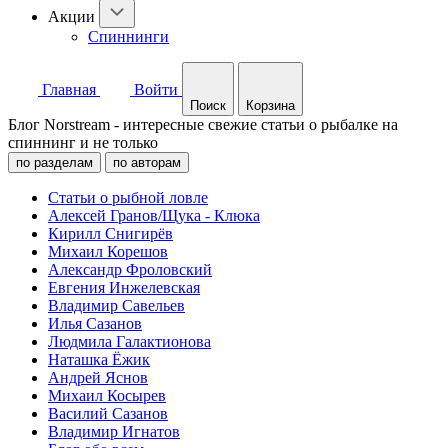
Акции
Спиннинги
Главная
Войти
Поиск
Корзина
Блог Norstream - интересные свежие статьи о рыбалке на
спиннинг и не только
по разделам
по авторам
Статьи о рыбной ловле
Алексей Гранов/Щука - Клюка
Кирилл Снигирёв
Михаил Корешов
Александр Фроловский
Евгения Инжелевская
Владимир Савельев
Илья Сазанов
Людмила Галактионова
Наташка Ёжик
Андрей Яснов
Михаил Косырев
Василий Сазанов
Владимир Игнатов