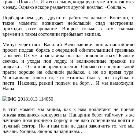
крика «Подсак!». И я его слышу, когда руки уже и так тянутся
к нему. Однако вскоре раздается другой возглас: «Сошла!».
Подбадриваем друг друга и работаем дальше. Конечно, в
такие моменты возникает небольшой спад настроения,
приходит разочарование. Вопрос только в том, сколько
времени в таком состоянии пребывает экипаж.
Минут через пять Василий Вячеславович вновь настойчиво
просит подсак, борясь с очередной обитательницей травяных
зарослей. Ох уж и заставила она нас поволноваться! Были и
свечки, и уходы под лодку, и великолепные прыжки из
подсака… Отличное представление. Однако созерцание такой
прыти хорошо на обычной рыбалке, а не во время тура.
Успокаивало только то, что «тиник» был у нее глубоко в
пасти. Наконец, резкий подъем на борт… И мы выдохнули.
Наша!
В этот момент мы видим, как к нам подлетают не пойми
откуда взявшиеся конкуренты. Напарник берет тайм-аут, я же
начинаю позиционную борьбу и не даю соперникам войти в
нужный сектор. Но и нам они не дали закончить то, что мы
начали. Уходим. Звонок напарникам…