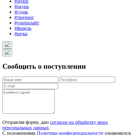
#обзор
#окунь
#судак
#твичинг
#ультралайт
#форель
#щука
Сообщить о поступлении
Отправляя форму, даю
согласие на обработку моих
персональных данных
.
С положениями
Политики конфиденциальности
ознакомился.