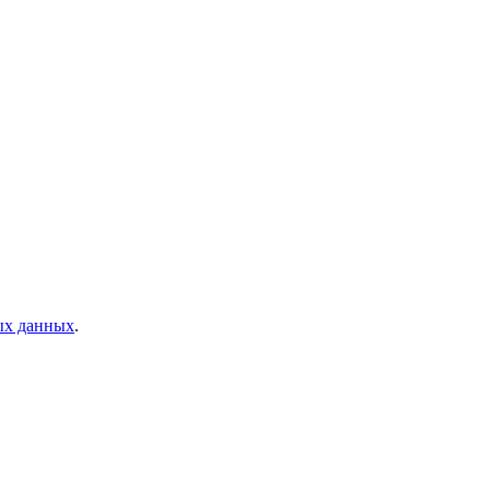
ых данных
.