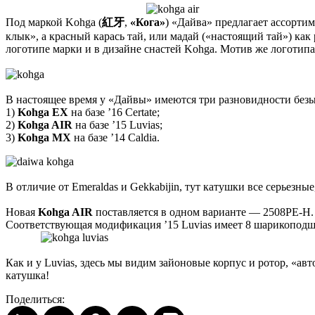
Под маркой Kohga (
紅牙
,
«Кога»
) «Дайва» предлагает ассортим
клык», а красный карась тай, или мадай («настоящий тай») как
логотипе марки и в дизайне снастей Kohga. Мотив же логотипа,
В настоящее время у «Дайвы» имеются три разновидности бе
1)
Kohga EX
на базе ’16 Certate;
2)
Kohga AIR
на базе ’15 Luvias;
3)
Kohga MX
на базе ’14 Caldia.
В отличие от Emeraldas и Gekkabijin, тут катушки все серьезны
Новая
Kohga AIR
поставляется в одном варианте — 2508PE-H. 
Соответствующая модификация ’15 Luvias имеет 8 шарикоподши
Как и у Luvias, здесь мы видим зайоновые корпус и ротор, «ав
катушка!
Поделиться: