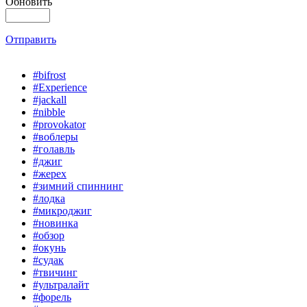
Обновить
Отправить
#bifrost
#Experience
#jackall
#nibble
#provokator
#воблеры
#голавль
#джиг
#жерех
#зимний спиннинг
#лодка
#микроджиг
#новинка
#обзор
#окунь
#судак
#твичинг
#ультралайт
#форель