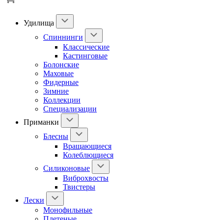
Удилища
Спиннинги
Классические
Кастинговые
Болонские
Маховые
Фидерные
Зимние
Коллекции
Специализации
Приманки
Блесны
Вращающиеся
Колеблющиеся
Силиконовые
Виброхвосты
Твистеры
Лески
Монофильные
Плетеные