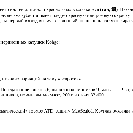
ент снастей для ловли красного морского карася (
тай
,
鯛
). Назв
 раз весьма зубаст и имеет бледно-красную или розовую окраску
 на первый взгляд весьма загадочный, основан на силуэте карас
зынерционных катушек Kohga:
е, никаких вариаций на тему «ревросов».
Передаточное число 5,6, шарикоподшипников 9, масса — 195 г, 
пников, номинальную массу 200 г и стоит 32 400.
томатический» тормоз ATD, защиту MagSealed. Круглая рукотяка и