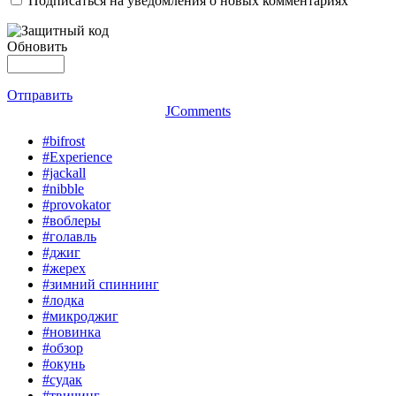
Подписаться на уведомления о новых комментариях
Обновить
Отправить
JComments
#bifrost
#Experience
#jackall
#nibble
#provokator
#воблеры
#голавль
#джиг
#жерех
#зимний спиннинг
#лодка
#микроджиг
#новинка
#обзор
#окунь
#судак
#твичинг