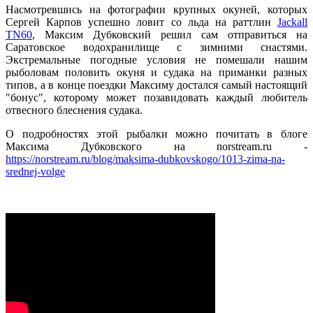
Насмотревшись на фотографии крупных окуней, которых
Сергей Карпов успешно ловит со льда на раттлин
Jackall
TN60
, Максим Дубковский решил сам отправиться на
Саратовское водохранилище с зимними снастями.
Экстремальные погодные условия не помешали нашим
рыболовам половить окуня и судака на приманки разных
типов, а в конце поездки Максиму достался самый настоящий
"бонус", которому может позавидовать каждый любитель
отвесного блеснения судака.
О подробностях этой рыбалки можно почитать в блоге
Максима Дубковского на norstream.ru -
https://norstream.ru/blog/maksima-dubkovskogo/1013-zima-na-
srednej-volge