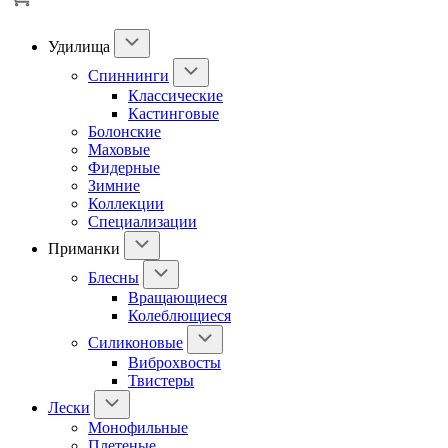
Удилища
Спиннинги
Классические
Кастинговые
Болонские
Маховые
Фидерные
Зимние
Коллекции
Специализации
Приманки
Блесны
Вращающиеся
Колеблющиеся
Силиконовые
Виброхвосты
Твистеры
Лески
Монофильные
Плетеные