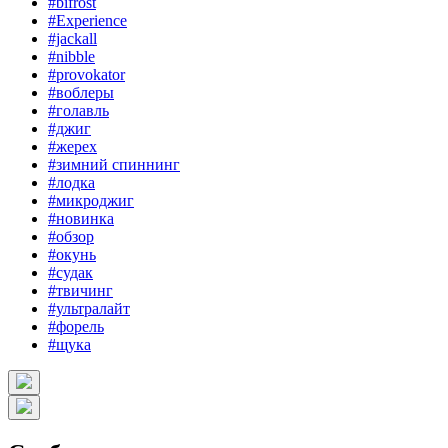
#bifrost
#Experience
#jackall
#nibble
#provokator
#воблеры
#голавль
#джиг
#жерех
#зимний спиннинг
#лодка
#микроджиг
#новинка
#обзор
#окунь
#судак
#твичинг
#ультралайт
#форель
#щука