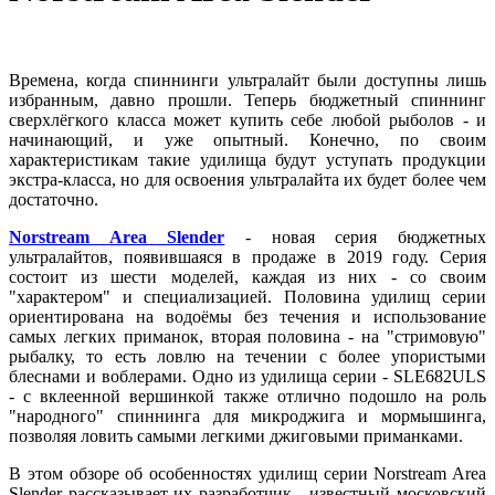
Времена, когда спиннинги ультралайт были доступны лишь
избранным, давно прошли. Теперь бюджетный спиннинг
сверхлёгкого класса может купить себе любой рыболов - и
начинающий, и уже опытный. Конечно, по своим
характеристикам такие удилища будут уступать продукции
экстра-класса, но для освоения ультралайта их будет более чем
достаточно.
Norstream Area Slender
- новая серия бюджетных
ультралайтов, появившаяся в продаже в 2019 году. Серия
состоит из шести моделей, каждая из них - со своим
"характером" и специализацией. Половина удилищ серии
ориентирована на водоёмы без течения и использование
самых легких приманок, вторая половина - на "стримовую"
рыбалку, то есть ловлю на течении с более упористыми
блеснами и воблерами. Одно из удилища серии - SLE682ULS
- с вклеенной вершинкой также отлично подошло на роль
"народного" спиннинга для микроджига и мормышинга,
позволяя ловить самыми легкими джиговыми приманками.
В этом обзоре об особенностях удилищ серии Norstream Area
Slender рассказывает их разработчик - известный московский