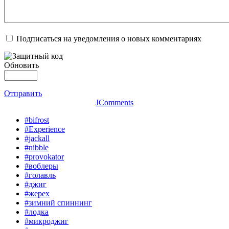
Подписаться на уведомления о новых комментариях
Обновить
Отправить
JComments
#bifrost
#Experience
#jackall
#nibble
#provokator
#воблеры
#голавль
#джиг
#жерех
#зимний спиннинг
#лодка
#микроджиг