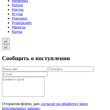
#новинка
#обзор
#окунь
#судак
#твичинг
#ультралайт
#форель
#щука
Сообщить о поступлении
Отправляя форму, даю
согласие на обработку моих
персональных данных
.