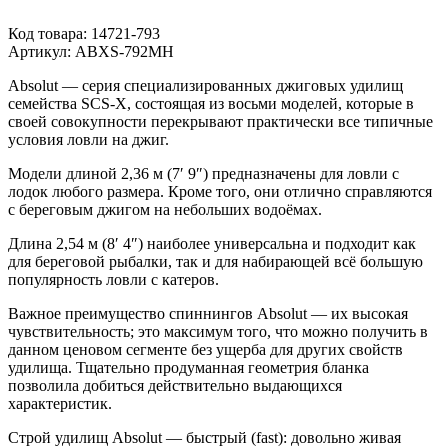
Код товара:
14721-793
Артикул:
ABXS-792MH
Absolut — серия специализированных джиговых удилищ
семейства SCS-X, состоящая из восьми моделей, которые в
своей совокупности перекрывают практически все типичные
условия ловли на джиг.
Модели длиной 2,36 м (7′ 9″) предназначены для ловли с
лодок любого размера. Кроме того, они отлично справляются
с береговым джигом на небольших водоёмах.
Длина 2,54 м (8′ 4″) наиболее универсальна и подходит как
для береговой рыбалки, так и для набирающей всё большую
популярность ловли с катеров.
Важное преимущество спиннингов Absolut — их высокая
чувствительность; это максимум того, что можно получить в
данном ценовом сегменте без ущерба для других свойств
удилища. Тщательно продуманная геометрия бланка
позволила добиться действительно выдающихся
характеристик.
Строй удилищ Absolut — быстрый (fast): довольно живая