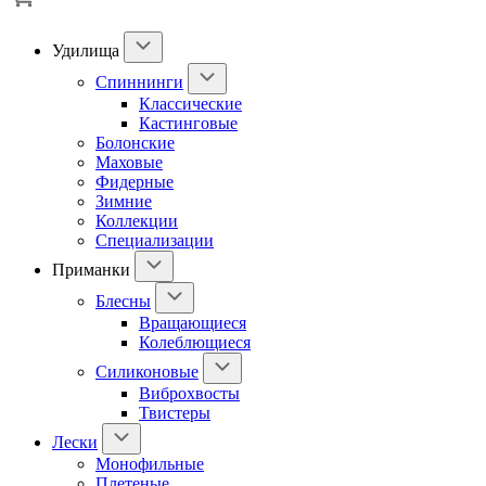
Удилища
Спиннинги
Классические
Кастинговые
Болонские
Маховые
Фидерные
Зимние
Коллекции
Специализации
Приманки
Блесны
Вращающиеся
Колеблющиеся
Силиконовые
Виброхвосты
Твистеры
Лески
Монофильные
Плетеные