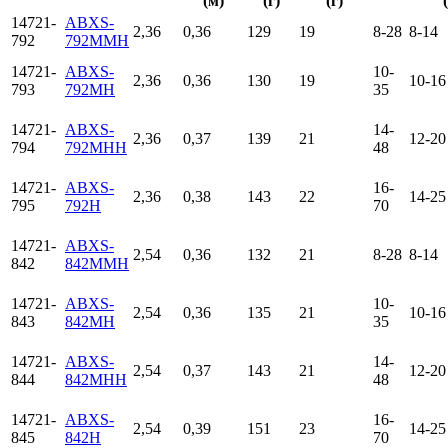
(м)
(г)
(г)
14721-
ABXS-
2,36
0,36
129
19
8-28
8-14
792
792MMH
14721-
ABXS-
10-
2,36
0,36
130
19
10-16
793
792MH
35
14721-
ABXS-
14-
2,36
0,37
139
21
12-20
794
792MHH
48
14721-
ABXS-
16-
2,36
0,38
143
22
14-25
795
792H
70
14721-
ABXS-
2,54
0,36
132
21
8-28
8-14
842
842MMH
14721-
ABXS-
10-
2,54
0,36
135
21
10-16
843
842MH
35
14721-
ABXS-
14-
2,54
0,37
143
21
12-20
844
842MHH
48
14721-
ABXS-
16-
2,54
0,39
151
23
14-25
845
842H
70