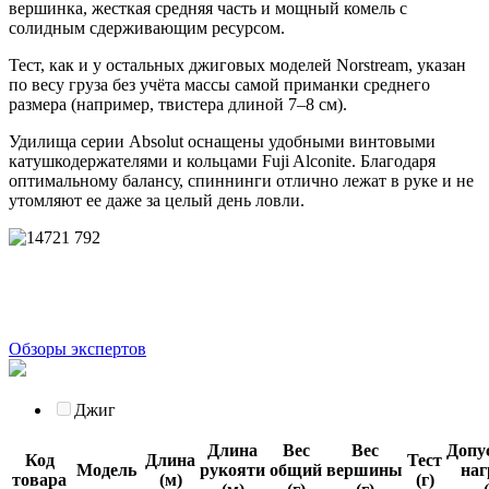
вершинка, жесткая средняя часть и мощный комель c
солидным сдерживающим ресурсом.
Тест, как и у остальных джиговых моделей Norstream, указан
по весу груза без учёта массы самой приманки среднего
размера (например, твистера длиной 7–8 см).
Удилища серии Absolut оснащены удобными винтовыми
катушкодержателями и кольцами Fuji Alconite. Благодаря
оптимальному балансу, спиннинги отлично лежат в руке и не
утомляют ее даже за целый день ловли.
Обзоры экспертов
Джиг
Длина
Вес
Вес
Допу
Код
Длина
Тест
Модель
рукояти
общий
вершины
наг
товара
(м)
(г)