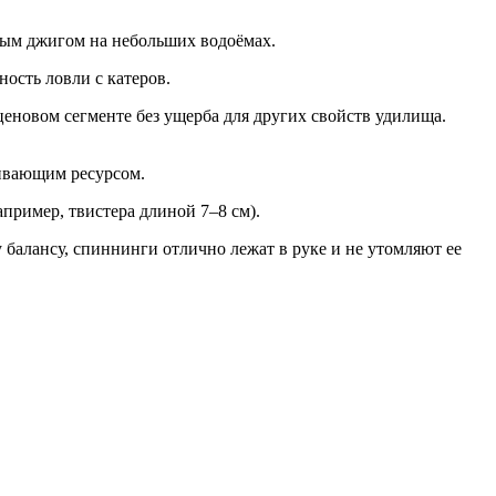
овым джигом на небольших водоёмах.
ность ловли с катеров.
еновом сегменте без ущерба для других свойств удилища.
живающим ресурсом.
апример, твистера длиной 7–8 см).
балансу, спиннинги отлично лежат в руке и не утомляют ее