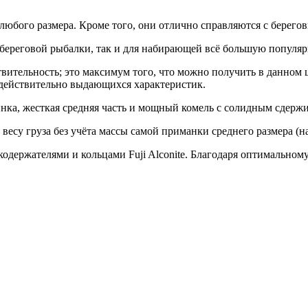
к любого размера. Кроме того, они отлично справляются с берег
я береговой рыбалки, так и для набирающей всё большую популяр
ительность; это максимум того, что можно получить в данном ц
 действительно выдающихся характеристик.
инка, жесткая средняя часть и мощный комель c солидным сдер
 весу груза без учёта массы самой приманки среднего размера (н
ержателями и кольцами Fuji Alconite. Благодаря оптимальному 