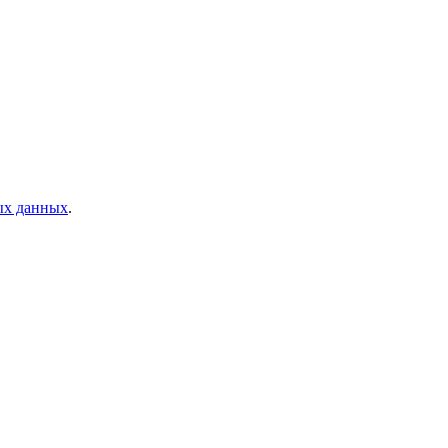
ых данных
.