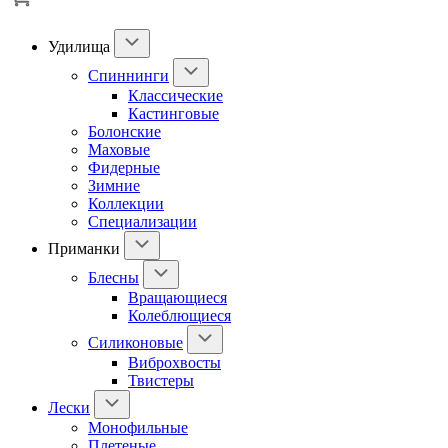
Удилища
Спиннинги
Классические
Кастинговые
Болонские
Маховые
Фидерные
Зимние
Коллекции
Специализации
Приманки
Блесны
Вращающиеся
Колеблющиеся
Силиконовые
Виброхвосты
Твистеры
Лески
Монофильные
Плетеные