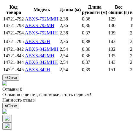
Код
Длина
Вес
Модель
Длина (м)
товара
рукояти (м)
общий (г)
в
14721-792
ABXS-792MMH
2,36
0,36
129
1
14721-793
ABXS-792MH
2,36
0,36
130
1
14721-794
ABXS-792MHH
2,36
0,37
139
2
14721-795
ABXS-792H
2,36
0,38
143
2
14721-842
ABXS-842MMH
2,54
0,36
132
2
14721-843
ABXS-842MH
2,54
0,36
135
2
14721-844
ABXS-842MHH
2,54
0,37
143
2
14721-845
ABXS-842H
2,54
0,39
151
2
×
Close
Отзывы 0
Отзывов еще нет, ваш может стать первым!
Написать отзыв
×
Close